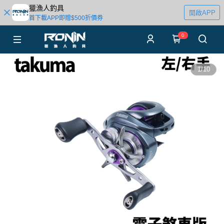
獵漁人釣具
開啟APP
首下載APP即贈$500折價券
0
1
/
10