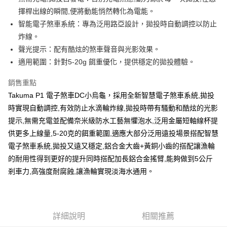
２．便利：只要手機號碼，簡訊認證，即可結帳。
法說明評估內容。
揮桿出線的瞬間,便將動能悄然轉化為電能。
３．安心：先確認商品／服務後，再付款。
【繳款方式說明】
運送方式
智能電子煞車系統：專為泛用路亞設計，拋投時自動調控以防止
1.分期款項不併入電信帳單，「大哥付你分期」於每月結算日後寄送繳費提
【「AFTEE先享後付」結帳流程】
全家取貨付款
醒簡訊。
炸線。
１．於結帳方式選擇「AFTEE先享後付」後，將跳轉至「AFTEE先享後付」
2.透過簡訊連結打開帳單後，可選擇「超商條碼／台灣大直營門市／銀行轉
每筆NT$60，滿NT$1,200(含以上)免運費
結帳頁面，進行簡訊認證並確認金額後，即可完成結帳。
聲光提示：配有酷炫的煞車聲音與光影效果。
帳／街口支付／iPASS MONEY」等通路繳費。
２．訂單成立數日內，您將收到繳費通知簡訊。
適用範圍：針對5-20g 餌重優化，提供穩定的拋投體驗。
付款後全家取貨
３．收到繳費通知簡訊後14天內，點擊此簡訊中的連結，可透過四大超商／
【注意事項】
ATM／網路銀行／等多元方式進行付款，方視為交易完成。
每筆NT$60，滿NT$1,200(含以上)免運費
1.本服務係由「台灣大哥大股份有限公司」（以下簡稱本公司）所提供，讓
銷售重點
※ 請注意：結帳手續完成當下不需立刻繳費，但若您需要取消訂單，請聯絡
用戶於交易時，得透過本服務購買商品或服務，並由商店將買賣／分期付款
購買商品的店家。未經商家同意取消之訂單仍視為有效，需透過AFTEE先享
Takuma P1 電子煞車DC小烏龜，採用全新智慧電子煞車系統,拋投
7-11取貨付款
買賣價金債權讓與本公司後，依約使用本公司帳單繳交帳款。
後付繳納相關費用。
2.基於同意付款使用「大哥付你分期」之契約關係目的，商店將以您的個人
時實現自動調控,有效防止水滴輪炸線,拋投時帶有騷動和酷炫的光影
每筆NT$60，滿NT$1,200(含以上)免運費
※ 交易是否成功請以「AFTEE先享後付 」之結帳頁面顯示為準，若有關於
資料（包含姓名、電話或地址）提供予台灣大哥大進項蒐集、處理及利用，
提示,無需充電並配備奈米級防水工藝無懼泡水,泛用金屬短軸線杯提
是否繳費成功／繳費後需取消欲退款等相關疑問，請聯繫「AFTEE先享後付
由本公司與您本人進行分期帳單所需資料之確認、核對及更正。
客戶支援中心」
https://netprotections.freshdesk.com/support/home
付款後7-11取貨
供更多上線量,5-20克的餌重範圍,適應大部分泛用遠投場景搭配智慧
3.完整用戶服務條款，請詳閱以下連結：
https://oppay.tw/userRule
每筆NT$60，滿NT$1,200(含以上)免運費
電子煞車系統,拋投又遠又穩定,鋁合金大齒+黃銅小齒的搭配讓漁輪
【注意事項】
１．透過由恩沛科技股份有限公司提供之「AFTEE先享後付」服務完成之交
的耐用性得到更好的提升同時搭配加長鋁合金搖臂,能夠做到5公斤
一般宅配（門市自取請勿下單，請聯繫客服）
易，需依本服務之必要範圍內提供個人資料，並將交易相關給付款項請求債
剎車力,高強度耐腐蝕,讓漁輪實現淡海水通用。
權轉讓予恩沛科技股份有限公司。
每筆NT$100，滿NT$2,000(含以上)免運費
２．關於個人資料處理事宜，請瀏覽以下網址：
https://aftee.tw/terms/#terms3
離島一般宅配
３．未成年的使用者請事先徵得法定代理人或監護人之同意方可使用
每筆NT$200，滿NT$2,000(含以上)免運費
「AFTEE先享後付」，若未經同意申辦者引起之損失，本公司不負相關責
詳細說明
相關推薦
任。