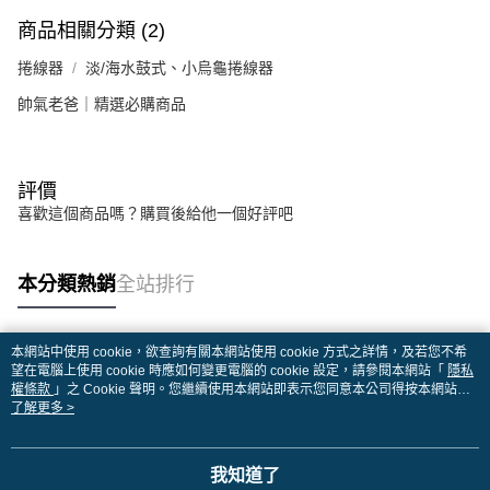
商品相關分類 (2)
捲線器
淡/海水鼓式、小烏龜捲線器
帥氣老爸｜精選必購商品
評價
喜歡這個商品嗎？購買後給他一個好評吧
本分類熱銷
全站排行
本網站中使用 cookie，欲查詢有關本網站使用 cookie 方式之詳情，及若您不希
熱門標籤
望在電腦上使用 cookie 時應如何變更電腦的 cookie 設定，請參閱本網站「
隱私
權條款
」之 Cookie 聲明。您繼續使用本網站即表示您同意本公司得按本網站使
用條款之 Cookie 聲明使用 cookie。
了解更多 >
我知道了