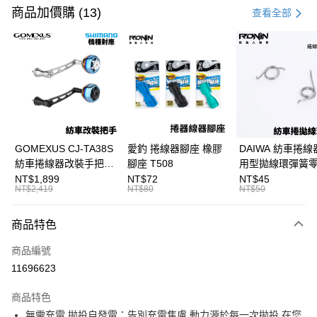
信用卡一次付款
商品加價購 (13)
查看全部
信用卡分期付款
3 期 0 利率 每期
NT$600
21家銀行
合作金庫商業銀行
第一商業銀行
超商取貨付款
華南商業銀行
彰化商業銀行
Apple Pay
上海商業儲蓄銀行
台北富邦商業銀行
國泰世華商業銀行
兆豐國際商業銀行
街口支付
臺灣中小企業銀行
台中商業銀行
GOMEXUS CJ-TA38S
愛釣 捲線器腳座 橡膠
DAIWA 紡車捲線
匯豐（台灣）商業銀行
華泰商業銀行
紡車捲線器改裝手把
腳座 T508
用型拋線環彈簧
悠遊付
聯邦商業銀行
遠東國際商業銀行
SHIMANO改裝品 紡車
線規 耳朵彈簧 紡
NT$1,899
NT$72
NT$45
元大商業銀行
永豐商業銀行
NT$2,419
NT$80
NT$50
大哥付你分期
改裝手把 I052
零件 T927
玉山商業銀行
星展（台灣）商業銀行
相關說明
台新國際商業銀行
中國信託商業銀行
商品特色
【大哥付你分期使用說明】
台灣樂天信用卡公司
AFTEE先享後付
1.本服務由台灣大哥大提供，台灣大哥大用戶可立即使用無須另外申請。
商品編號
2.付款方式選擇「大哥付你分期」，訂單成立後會自動跳轉到大哥付的交易
相關說明
流程，驗證手機門號後，選擇欲分期的期數、繳款截止日，確認付款後即完
11696623
【關於「AFTEE先享後付」】
成交易。
ATM付款
AFTEE先享後付是「在收到商品之後才付款」的支付方式。 讓您購物簡單
3.實際核准額度、可分期數及費用金額請依後續交易確認頁面所載為準。
便利好安心！
商品特色
4.訂單成立30分鐘內，如未前往確認交易或遇審核未通過，訂單將自動取
貨到付款
１．簡單：不需註冊會員、不需綁卡、不需儲值。
消。如遇「轉專審核」未通過狀況，表示未達大哥付你分期系統評分，恕無
無需充電,拋投自發電：告別充電焦慮,動力源於每一次拋投,在您