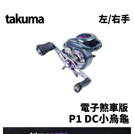
貨到付款（門市自取請勿下單，請聯繫客服）
４．使用「AFTEE先享後付」時，將依據個別帳號之用戶狀況，依本公司即
時審查核予不同之上限額度；若仍有額度不足之情形，本公司將視審查結果
每筆NT$200，滿NT$3,000(含以上)免運費
請求用戶進行身份認證。
５．嚴禁一人註冊多個帳號或使用他人資訊註冊。若發現惡意使用之情形，
國家/地區配送(**下單前請私訊客服確認實際運費(運費另
查看運費
恩沛科技股份有限公司將有權停止該用戶之使用額度並採取法律行動。
計)，訂單才得以成立**)