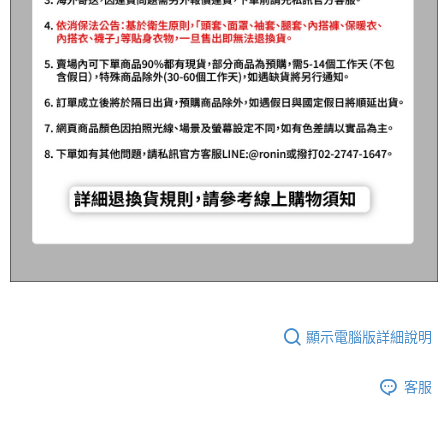
顯示電腦版詳細說明
客服