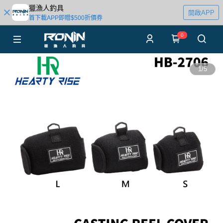
獵漁人釣具
開啟APP
首下載APP即贈$500折價券
0
1
/
5