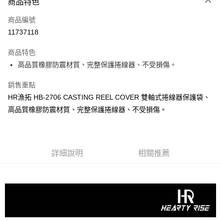
商品特色
信用卡一次付款
商品編號
信用卡分期付款
11737118
3 期 0 利率 每期
NT$56
21家銀行
商品特色
合作金庫商業銀行
第一商業銀行
超商取貨付款
高品質橡膠防震材質、完整保護捲線器、不受損傷。
華南商業銀行
彰化商業銀行
Apple Pay
上海商業儲蓄銀行
台北富邦商業銀行
銷售重點
國泰世華商業銀行
兆豐國際商業銀行
街口支付
HR漁拓 HB-2706 CASTING REEL COVER 雙軸式捲線器保護袋、
臺灣中小企業銀行
台中商業銀行
高品質橡膠防震材質、完整保護捲線器、不受損傷。
匯豐（台灣）商業銀行
華泰商業銀行
悠遊付
聯邦商業銀行
遠東國際商業銀行
元大商業銀行
永豐商業銀行
大哥付你分期
玉山商業銀行
星展（台灣）商業銀行
相關說明
台新國際商業銀行
中國信託商業銀行
詳細說明
相關推薦
【大哥付你分期使用說明】
台灣樂天信用卡公司
AFTEE先享後付
1.本服務由台灣大哥大提供，台灣大哥大用戶可立即使用無須另外申請。
2.付款方式選擇「大哥付你分期」，訂單成立後會自動跳轉到大哥付的交易
相關說明
流程，驗證手機門號後，選擇欲分期的期數、繳款截止日，確認付款後即完
【關於「AFTEE先享後付」】
成交易。
ATM付款
AFTEE先享後付是「在收到商品之後才付款」的支付方式。 讓您購物簡單
3.實際核准額度、可分期數及費用金額請依後續交易確認頁面所載為準。
便利好安心！
4.訂單成立30分鐘內，如未前往確認交易或遇審核未通過，訂單將自動取
貨到付款
１．簡單：不需註冊會員、不需綁卡、不需儲值。
消。如遇「轉專審核」未通過狀況，表示未達大哥付你分期系統評分，恕無