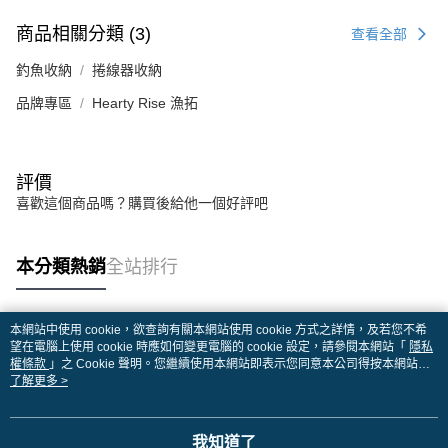
商品相關分類 (3)
查看全部
釣魚收納
捲線器收納
品牌專區
Hearty Rise 漁拓
評價
喜歡這個商品嗎？購買後給他一個好評吧
本分類熱銷
全站排行
本網站中使用 cookie，欲查詢有關本網站使用 cookie 方式之詳情，及若您不希
熱門標籤
望在電腦上使用 cookie 時應如何變更電腦的 cookie 設定，請參閱本網站「
隱私
權條款
」之 Cookie 聲明。您繼續使用本網站即表示您同意本公司得按本網站使
用條款之 Cookie 聲明使用 cookie。
了解更多 >
我知道了