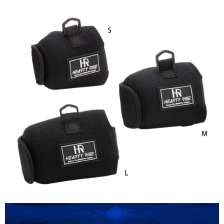
２．便利：只要手機號碼，簡訊認證，即可結帳。
法說明評估內容。
３．安心：先確認商品／服務後，再付款。
【繳款方式說明】
運送方式
1.分期款項不併入電信帳單，「大哥付你分期」於每月結算日後寄送繳費提
【「AFTEE先享後付」結帳流程】
全家取貨付款
醒簡訊。
１．於結帳方式選擇「AFTEE先享後付」後，將跳轉至「AFTEE先享後付」
2.透過簡訊連結打開帳單後，可選擇「超商條碼／台灣大直營門市／銀行轉
每筆NT$60，滿NT$1,200(含以上)免運費
結帳頁面，進行簡訊認證並確認金額後，即可完成結帳。
帳／街口支付／iPASS MONEY」等通路繳費。
２．訂單成立數日內，您將收到繳費通知簡訊。
付款後全家取貨
３．收到繳費通知簡訊後14天內，點擊此簡訊中的連結，可透過四大超商／
【注意事項】
ATM／網路銀行／等多元方式進行付款，方視為交易完成。
每筆NT$60，滿NT$1,200(含以上)免運費
1.本服務係由「台灣大哥大股份有限公司」（以下簡稱本公司）所提供，讓
※ 請注意：結帳手續完成當下不需立刻繳費，但若您需要取消訂單，請聯絡
用戶於交易時，得透過本服務購買商品或服務，並由商店將買賣／分期付款
購買商品的店家。未經商家同意取消之訂單仍視為有效，需透過AFTEE先享
7-11取貨付款
買賣價金債權讓與本公司後，依約使用本公司帳單繳交帳款。
後付繳納相關費用。
2.基於同意付款使用「大哥付你分期」之契約關係目的，商店將以您的個人
每筆NT$60，滿NT$1,200(含以上)免運費
※ 交易是否成功請以「AFTEE先享後付 」之結帳頁面顯示為準，若有關於
資料（包含姓名、電話或地址）提供予台灣大哥大進項蒐集、處理及利用，
是否繳費成功／繳費後需取消欲退款等相關疑問，請聯繫「AFTEE先享後付
由本公司與您本人進行分期帳單所需資料之確認、核對及更正。
客戶支援中心」
https://netprotections.freshdesk.com/support/home
付款後7-11取貨
3.完整用戶服務條款，請詳閱以下連結：
https://oppay.tw/userRule
每筆NT$60，滿NT$1,200(含以上)免運費
【注意事項】
１．透過由恩沛科技股份有限公司提供之「AFTEE先享後付」服務完成之交
一般宅配（門市自取請勿下單，請聯繫客服）
易，需依本服務之必要範圍內提供個人資料，並將交易相關給付款項請求債
權轉讓予恩沛科技股份有限公司。
每筆NT$100，滿NT$2,000(含以上)免運費
２．關於個人資料處理事宜，請瀏覽以下網址：
https://aftee.tw/terms/#terms3
離島一般宅配
３．未成年的使用者請事先徵得法定代理人或監護人之同意方可使用
每筆NT$200，滿NT$2,000(含以上)免運費
「AFTEE先享後付」，若未經同意申辦者引起之損失，本公司不負相關責
任。