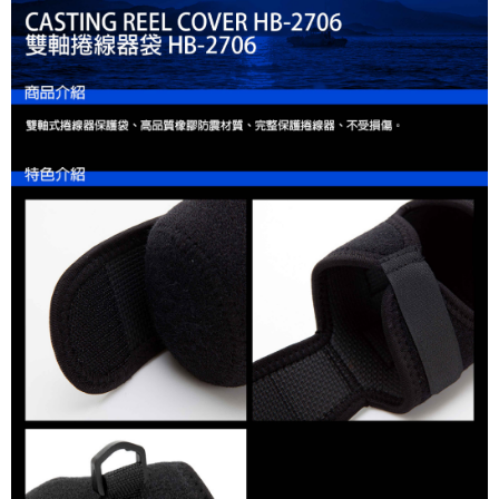
貨到付款（門市自取請勿下單，請聯繫客服）
４．使用「AFTEE先享後付」時，將依據個別帳號之用戶狀況，依本公司即
時審查核予不同之上限額度；若仍有額度不足之情形，本公司將視審查結果
每筆NT$200，滿NT$3,000(含以上)免運費
請求用戶進行身份認證。
５．嚴禁一人註冊多個帳號或使用他人資訊註冊。若發現惡意使用之情形，
國家/地區配送(**下單前請私訊客服確認實際運費(運費另
查看運費
恩沛科技股份有限公司將有權停止該用戶之使用額度並採取法律行動。
計)，訂單才得以成立**)