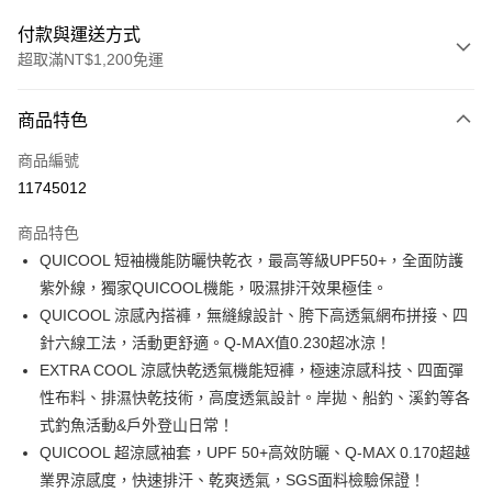
付款與運送方式
超取滿NT$1,200免運
付款方式
商品特色
信用卡一次付款
商品編號
信用卡分期付款
11745012
3 期 0 利率 每期
NT$1,099
21家銀行
商品特色
合作金庫商業銀行
第一商業銀行
超商取貨付款
QUICOOL 短袖機能防曬快乾衣，最高等級UPF50+，全面防護
華南商業銀行
彰化商業銀行
紫外線，獨家QUICOOL機能，吸濕排汗效果極佳。
Apple Pay
上海商業儲蓄銀行
台北富邦商業銀行
國泰世華商業銀行
兆豐國際商業銀行
QUICOOL 涼感內搭褲，無縫線設計、胯下高透氣網布拼接、四
街口支付
臺灣中小企業銀行
台中商業銀行
針六線工法，活動更舒適。Q-MAX值0.230超冰涼！
匯豐（台灣）商業銀行
華泰商業銀行
EXTRA COOL 涼感快乾透氣機能短褲，極速涼感科技、四面彈
悠遊付
聯邦商業銀行
遠東國際商業銀行
性布料、排濕快乾技術，高度透氣設計。岸拋、船釣、溪釣等各
元大商業銀行
永豐商業銀行
大哥付你分期
式釣魚活動&戶外登山日常！
玉山商業銀行
星展（台灣）商業銀行
相關說明
QUICOOL 超涼感袖套，UPF 50+高效防曬、Q-MAX 0.170超越
台新國際商業銀行
中國信託商業銀行
【大哥付你分期使用說明】
台灣樂天信用卡公司
業界涼感度，快速排汗、乾爽透氣，SGS面料檢驗保證！
AFTEE先享後付
1.本服務由台灣大哥大提供，台灣大哥大用戶可立即使用無須另外申請。