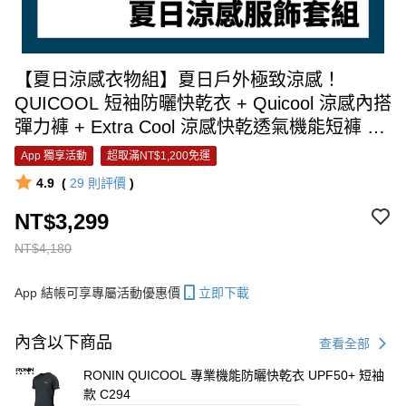
【夏日涼感衣物組】夏日戶外極致涼感！
QUICOOL 短袖防曬快乾衣 + Quicool 涼感內搭
彈力褲 + Extra Cool 涼感快乾透氣機能短褲 +
Quicool 涼感防曬袖套 + Venture 透氣抗熱探險
App 獨享活動
超取滿NT$1,200免運
漁夫帽 + 抗海水鍍膜偏光鏡 M00147
4.9
(
29
則評價
)
NT$3,299
NT$4,180
App 結帳可享專屬活動優惠價
立即下載
內含以下商品
查看全部
RONIN QUICOOL 專業機能防曬快乾衣 UPF50+ 短袖
款 C294