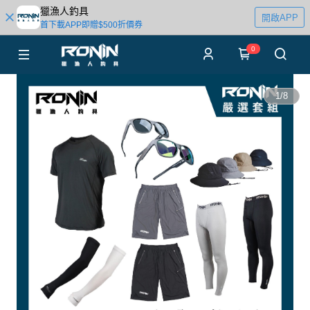
獵漁人釣具
開啟APP
首下載APP即贈$500折價券
0
1
/
8