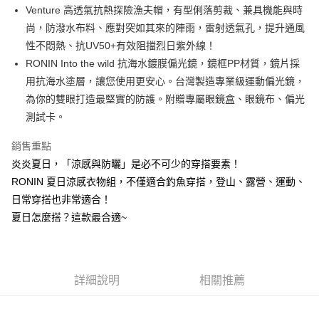
2.付款方式選擇「大哥付你分期」，訂單成立後會自動跳轉到大哥付的交易
Venture 高透氣抗熱探險漁夫帽，有型俐落剪裁、兼具機能與時
相關說明
流程，驗證手機門號後，選擇欲分期的期數、繳款截止日，確認付款後即完
【關於「AFTEE先享後付」】
尚，防潑水布料、應對突如其來的陣雨，雷射透氣孔，提升通風
成交易。
ATM付款
AFTEE先享後付是「在收到商品之後才付款」的支付方式。 讓您購物簡單
性不悶熱、抗UV50+有效阻擋烈日紫外線！
3.實際核准額度、可分期數及費用金額請依後續交易確認頁面所載為準。
便利好安心！
4.訂單成立30分鐘內，如未前往確認交易或遇審核未通過，訂單將自動取
貨到付款
RONIN Into the wild 抗海水鍍膜偏光鏡，鏡框PP材質，鏡片採
１．簡單：不需註冊會員、不需綁卡、不需儲值。
消。如遇「轉專審核」未通過狀況，表示未達大哥付你分期系統評分，恕無
２．便利：只要手機號碼，簡訊認證，即可結帳。
用抗海水塗層，讓您使用更安心。台灣製造專業級運動偏光鏡，
法說明評估內容。
３．安心：先確認商品／服務後，再付款。
【繳款方式說明】
運送方式
為你的雙眼打造最堅實的防護。附贈專屬眼鏡盒、眼鏡布、偏光
1.分期款項不併入電信帳單，「大哥付你分期」於每月結算日後寄送繳費提
【「AFTEE先享後付」結帳流程】
測試卡。
全家取貨付款
醒簡訊。
１．於結帳方式選擇「AFTEE先享後付」後，將跳轉至「AFTEE先享後付」
2.透過簡訊連結打開帳單後，可選擇「超商條碼／台灣大直營門市／銀行轉
每筆NT$60，滿NT$1,200(含以上)免運費
結帳頁面，進行簡訊認證並確認金額後，即可完成結帳。
銷售重點
帳／街口支付／iPASS MONEY」等通路繳費。
２．訂單成立數日內，您將收到繳費通知簡訊。
炎炎夏日，「涼感與防曬」是必不可少的穿搭要素！
付款後全家取貨
３．收到繳費通知簡訊後14天內，點擊此簡訊中的連結，可透過四大超商／
【注意事項】
ATM／網路銀行／等多元方式進行付款，方視為交易完成。
RONIN 夏日涼感衣物組，不僅適合釣魚穿搭，登山、露營、運動、
每筆NT$60，滿NT$1,200(含以上)免運費
1.本服務係由「台灣大哥大股份有限公司」（以下簡稱本公司）所提供，讓
※ 請注意：結帳手續完成當下不需立刻繳費，但若您需要取消訂單，請聯絡
日常穿搭也非常適合！
用戶於交易時，得透過本服務購買商品或服務，並由商店將買賣／分期付款
購買商品的店家。未經商家同意取消之訂單仍視為有效，需透過AFTEE先享
7-11取貨付款
買賣價金債權讓與本公司後，依約使用本公司帳單繳交帳款。
夏日怎麼搭？這款最合適~
後付繳納相關費用。
2.基於同意付款使用「大哥付你分期」之契約關係目的，商店將以您的個人
每筆NT$60，滿NT$1,200(含以上)免運費
※ 交易是否成功請以「AFTEE先享後付 」之結帳頁面顯示為準，若有關於
資料（包含姓名、電話或地址）提供予台灣大哥大進項蒐集、處理及利用，
是否繳費成功／繳費後需取消欲退款等相關疑問，請聯繫「AFTEE先享後付
由本公司與您本人進行分期帳單所需資料之確認、核對及更正。
客戶支援中心」
https://netprotections.freshdesk.com/support/home
付款後7-11取貨
3.完整用戶服務條款，請詳閱以下連結：
https://oppay.tw/userRule
每筆NT$60，滿NT$1,200(含以上)免運費
詳細說明
相關推薦
【注意事項】
１．透過由恩沛科技股份有限公司提供之「AFTEE先享後付」服務完成之交
一般宅配（門市自取請勿下單，請聯繫客服）
易，需依本服務之必要範圍內提供個人資料，並將交易相關給付款項請求債