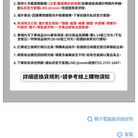
顯示電腦版詳細說明
客服