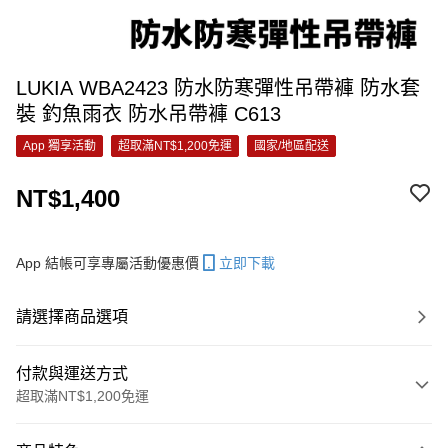
LUKIA WBA2423 防水防寒彈性吊帶褲 防水套
裝 釣魚雨衣 防水吊帶褲 C613
App 獨享活動
超取滿NT$1,200免運
國家/地區配送
NT$1,400
App 結帳可享專屬活動優惠價
立即下載
請選擇商品選項
付款與運送方式
超取滿NT$1,200免運
付款方式