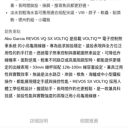
任。
重，長時間拋投、操餌、搜尋魚訊都更舒適。
貨到付款（門市自取請勿下單，請聯繫客服）
４．使用「AFTEE先享後付」時，將依據個別帳號之用戶狀況，依本公司即
淡水到輕海水皆可應用適合搭配米諾、VIB、胖子、軟蟲、鉛頭
時審查核予不同之上限額度；若仍有額度不足之情形，本公司將視審查結果
每筆NT$200，滿NT$3,000(含以上)免運費
請求用戶進行身份認證。
鉤、德州釣組、小鐵板
５．嚴禁一人註冊多個帳號或使用他人資訊註冊。若發現惡意使用之情形，
國家/地區配送(**下單前請私訊客服確認實際運費(運費另
查看運費
恩沛科技股份有限公司將有權停止該用戶之使用額度並採取法律行動。
銷售重點
計)，訂單才得以成立**)
Abu Garcia REVO5 VQ SX VOLTIQ 是搭載 VOLTIQ™ 電子控制煞
車系統 的小烏龜捲線器，專為追求拋投穩定、遠投表現與全方位泛
用性的釣手打造。透過電子煞車控制與廣範圍煞車設定，可降低炸
線機率，面對逆風、輕重不同路亞或高風阻餌型時，都能提供更穩
定的出線表現。33mm 線杯搭配 12lb-100m 線容量設定，兼具泛用
性與實戰效率，無論是淡水路亞、岸拋、根魚、海鱸或中小型鐵板
操作，都能展現穩定手感與操控性能。REVO5 SX VOLTIQ 採用人
體工學低框設計，握感貼手，長時間作釣也更輕鬆，是一款兼具科
技感、拋投性能與實戰強度的高階泛用小烏龜捲線器。
詳細說明
相關推薦