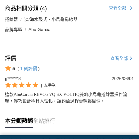
商品相關分類 (4)
查看全部
捲線器
淡/海水鼓式、小烏龜捲線器
品牌專區
Abu Garcia
評價
查看全部
5
(
1
則評價
)
g*******8
2026/06/01
|
左手款
這款AbuGarcia REVO5 VQ SX VOLTIQ雙軸小烏龜捲線器操作流
暢，輕巧設計極具人性化，讓釣魚過程更輕鬆愉快。
本分類熱銷
全站排行