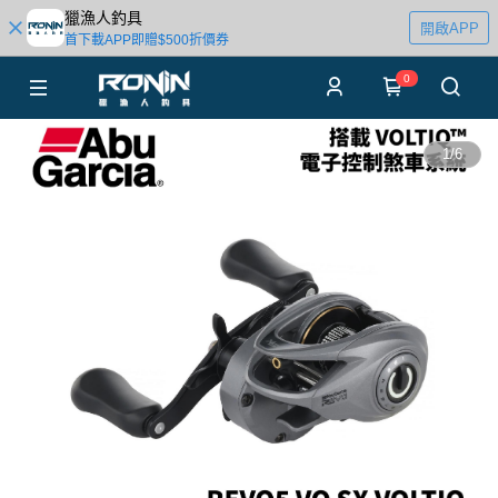
獵漁人釣具
開啟APP
首下載APP即贈$500折價券
0
1
/
6