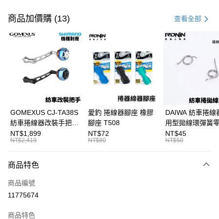
付款方式
信用卡一次付款
商品加價購 (13)
查看全部
信用卡分期付款
3 期 0 利率 每期
NT$2,200
21家銀行
合作金庫商業銀行
第一商業銀行
超商取貨付款
華南商業銀行
彰化商業銀行
Apple Pay
上海商業儲蓄銀行
台北富邦商業銀行
國泰世華商業銀行
兆豐國際商業銀行
街口支付
臺灣中小企業銀行
台中商業銀行
GOMEXUS CJ-TA38S
愛釣 捲線器腳座 橡膠
DAIWA 紡車捲線
匯豐（台灣）商業銀行
華泰商業銀行
紡車捲線器改裝手把
腳座 T508
用型拋線環彈簧
悠遊付
聯邦商業銀行
遠東國際商業銀行
SHIMANO改裝品 紡車
線規 耳朵彈簧 紡
NT$1,899
NT$72
NT$45
元大商業銀行
永豐商業銀行
NT$2,419
NT$80
NT$50
大哥付你分期
改裝手把 I052
零件 T927
玉山商業銀行
星展（台灣）商業銀行
相關說明
台新國際商業銀行
中國信託商業銀行
商品特色
【大哥付你分期使用說明】
台灣樂天信用卡公司
AFTEE先享後付
1.本服務由台灣大哥大提供，台灣大哥大用戶可立即使用無須另外申請。
商品編號
2.付款方式選擇「大哥付你分期」，訂單成立後會自動跳轉到大哥付的交易
相關說明
流程，驗證手機門號後，選擇欲分期的期數、繳款截止日，確認付款後即完
11775674
【關於「AFTEE先享後付」】
成交易。
ATM付款
AFTEE先享後付是「在收到商品之後才付款」的支付方式。 讓您購物簡單
3.實際核准額度、可分期數及費用金額請依後續交易確認頁面所載為準。
便利好安心！
商品特色
4.訂單成立30分鐘內，如未前往確認交易或遇審核未通過，訂單將自動取