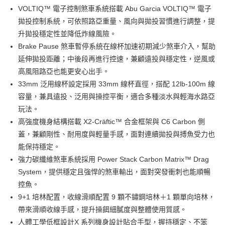
貨到付款
１．簡單：不需註冊會員、不需綁卡、不需儲值。
消。如遇「轉專審核」未通過狀況，表示未達大哥付你分期系統評分，恕無
VOLTIQ™ 電子控制煞車系統搭載 Abu Garcia VOLTIQ™ 電子
２．便利：只要手機號碼，簡訊認證，即可結帳。
法說明評估內容。
拋投控制系統，可依照路亞重量、風向與拋投習慣進行調整，提
３．安心：先確認商品／服務後，再付款。
【繳款方式說明】
運送方式
升拋投穩定性並降低炸線風險。
1.分期款項不併入電信帳單，「大哥付你分期」於每月結算日後寄送繳費提
【「AFTEE先享後付」結帳流程】
全家取貨付款
醒簡訊。
Brake Pause 煞車暫停系統在線杯加速初期減少煞車介入，幫助
１．於結帳方式選擇「AFTEE先享後付」後，將跳轉至「AFTEE先享後付」
2.透過簡訊連結打開帳單後，可選擇「超商條碼／台灣大直營門市／銀行轉
每筆NT$60，滿NT$1,200(含以上)免運費
結帳頁面，進行簡訊認證並確認金額後，即可完成結帳。
延伸拋投距離；中後段再進行控速，兼顧遠投與穩定性，逆風或
帳／街口支付／iPASS MONEY」等通路繳費。
２．訂單成立數日內，您將收到繳費通知簡訊。
高風阻路亞也能更安心出手。
付款後全家取貨
３．收到繳費通知簡訊後14天內，點擊此簡訊中的連結，可透過四大超商／
【注意事項】
33mm 泛用線杯設定採用 33mm 線杯直徑，搭配 12lb-100m 線
ATM／網路銀行／等多元方式進行付款，方視為交易完成。
每筆NT$60，滿NT$1,200(含以上)免運費
1.本服務係由「台灣大哥大股份有限公司」（以下簡稱本公司）所提供，讓
※ 請注意：結帳手續完成當下不需立刻繳費，但若您需要取消訂單，請聯絡
容量，兼具遠投、泛用與操控平衡，適合多種淡水與輕海水路亞
用戶於交易時，得透過本服務購買商品或服務，並由商店將買賣／分期付款
購買商品的店家。未經商家同意取消之訂單仍視為有效，需透過AFTEE先享
7-11取貨付款
買賣價金債權讓與本公司後，依約使用本公司帳單繳交帳款。
玩法。
後付繳納相關費用。
2.基於同意付款使用「大哥付你分期」之契約關係目的，商店將以您的個人
每筆NT$60，滿NT$1,200(含以上)免運費
※ 交易是否成功請以「AFTEE先享後付 」之結帳頁面顯示為準，若有關於
高強度機身結構搭載 X2-Cräftic™ 合金框架與 C6 Carbon 側
資料（包含姓名、電話或地址）提供予台灣大哥大進項蒐集、處理及利用，
是否繳費成功／繳費後需取消欲退款等相關疑問，請聯繫「AFTEE先享後付
蓋，兼顧剛性、耐用度與輕量手感，面對連續拋投與搏魚受力也
由本公司與您本人進行分期帳單所需資料之確認、核對及更正。
客戶支援中心」
https://netprotections.freshdesk.com/support/home
付款後7-11取貨
3.完整用戶服務條款，請詳閱以下連結：
https://oppay.tw/userRule
能保持穩定。
每筆NT$60，滿NT$1,200(含以上)免運費
【注意事項】
強力碳纖維煞車系統採用 Power Stack Carbon Matrix™ Drag
１．透過由恩沛科技股份有限公司提供之「AFTEE先享後付」服務完成之交
一般宅配（門市自取請勿下單，請聯繫客服）
System，提供穩定且強悍的煞車輸出，面對突發衝刺也能順暢
易，需依本服務之必要範圍內提供個人資料，並將交易相關給付款項請求債
權轉讓予恩沛科技股份有限公司。
控魚。
每筆NT$100，滿NT$2,000(含以上)免運費
２．關於個人資料處理事宜，請瀏覽以下網址：
9+1 培林配置，收線滑順配置 9 顆不鏽鋼培林＋1 顆單向培林，
https://aftee.tw/terms/#terms3
離島一般宅配
帶來滑順收線手感，提升操餌細膩度與整體使用質感。
３．未成年的使用者請事先徵得法定代理人或監護人之同意方可使用
每筆NT$200，滿NT$2,000(含以上)免運費
「AFTEE先享後付」，若未經同意申辦者引起之損失，本公司不負相關責
人體工學低框設計X 系列機身設計貼合手型，握持穩定、不笨