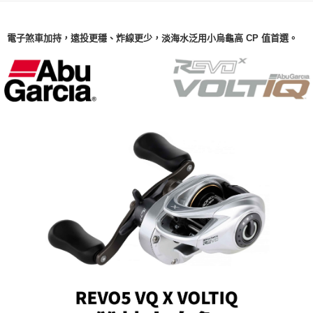
電子煞車加持，遠投更穩、炸線更少，淡海水泛用小烏龜高 CP 值首選。