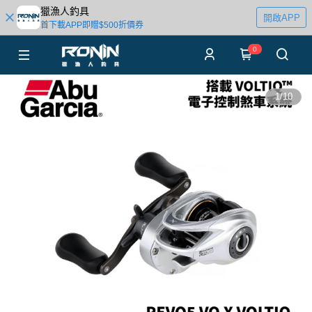
獵漁人釣具
開啟APP
首下載APP即贈$500折價券
0
1
/
10