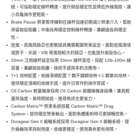
２．便利：只要手機號碼，簡訊認證，即可結帳。
法說明評估內容。
統，可協助穩定線杯轉速，提升拋投穩定性並降低炸線風險，讓
３．安心：先確認商品／服務後，再付款。
【繳款方式說明】
運送方式
小烏龜操作更輕鬆。
1.分期款項不併入電信帳單，「大哥付你分期」於每月結算日後寄送繳費提
【「AFTEE先享後付」結帳流程】
全家取貨付款
醒簡訊。
Brake Pause 煞車暫停機制在線杯加速初期減少煞車介入，幫助
１．於結帳方式選擇「AFTEE先享後付」後，將跳轉至「AFTEE先享後付」
2.透過簡訊連結打開帳單後，可選擇「超商條碼／台灣大直營門市／銀行轉
每筆NT$60，滿NT$1,200(含以上)免運費
結帳頁面，進行簡訊認證並確認金額後，即可完成結帳。
保留拋投距離；中後段再穩定控制線杯轉速，兼顧遠投與穩定
帳／街口支付／iPASS MONEY」等通路繳費。
２．訂單成立數日內，您將收到繳費通知簡訊。
性。
付款後全家取貨
３．收到繳費通知簡訊後14天內，點擊此簡訊中的連結，可透過四大超商／
【注意事項】
逆風、高風阻路亞也更敢拋具備廣範圍煞車設定，面對逆風環境
ATM／網路銀行／等多元方式進行付款，方視為交易完成。
每筆NT$60，滿NT$1,200(含以上)免運費
1.本服務係由「台灣大哥大股份有限公司」（以下簡稱本公司）所提供，讓
※ 請注意：結帳手續完成當下不需立刻繳費，但若您需要取消訂單，請聯絡
或胖子、米諾、VIB 等風阻較大的路亞，也能提升拋投信心。
用戶於交易時，得透過本服務購買商品或服務，並由商店將買賣／分期付款
購買商品的店家。未經商家同意取消之訂單仍視為有效，需透過AFTEE先享
7-11取貨付款
買賣價金債權讓與本公司後，依約使用本公司帳單繳交帳款。
33mm 泛用線杯設定採用 33mm 線杯直徑，搭配 12lb-100m 線
後付繳納相關費用。
2.基於同意付款使用「大哥付你分期」之契約關係目的，商店將以您的個人
每筆NT$60，滿NT$1,200(含以上)免運費
※ 交易是否成功請以「AFTEE先享後付 」之結帳頁面顯示為準，若有關於
容量，兼顧拋投距離、操控手感與多釣法應用。
資料（包含姓名、電話或地址）提供予台灣大哥大進項蒐集、處理及利用，
是否繳費成功／繳費後需取消欲退款等相關疑問，請聯繫「AFTEE先享後付
7+1 培林配置，收線滑順配置 7 顆不鏽鋼培林＋1 顆單向培林，
由本公司與您本人進行分期帳單所需資料之確認、核對及更正。
客戶支援中心」
https://netprotections.freshdesk.com/support/home
付款後7-11取貨
3.完整用戶服務條款，請詳閱以下連結：
https://oppay.tw/userRule
提供穩定滑順的收線手感，提升日常作釣操作質感。
每筆NT$60，滿NT$1,200(含以上)免運費
【注意事項】
C6 Carbon 輕量機身採用 C6 Carbon 碳纖維機身結構，兼具輕
１．透過由恩沛科技股份有限公司提供之「AFTEE先享後付」服務完成之交
一般宅配（門市自取請勿下單，請聯繫客服）
量與強度，長時間拋投、搜尋魚訊也更省力。
易，需依本服務之必要範圍內提供個人資料，並將交易相關給付款項請求債
權轉讓予恩沛科技股份有限公司。
Carbon Matrix™ 煞車系統搭載 Carbon Matrix™ Drag
每筆NT$100，滿NT$2,000(含以上)免運費
２．關於個人資料處理事宜，請瀏覽以下網址：
System，提供穩定煞車輸出，面對魚體衝刺時可更順暢控魚。
https://aftee.tw/terms/#terms3
離島一般宅配
Duragear Gen II 齒輪系統採用 Duragear Gen II 齒輪系統，提
３．未成年的使用者請事先徵得法定代理人或監護人之同意方可使用
每筆NT$200，滿NT$2,000(含以上)免運費
「AFTEE先享後付」，若未經同意申辦者引起之損失，本公司不負相關責
升齒輪效率與耐用度，收線更穩定、使用壽命更有保障。
任。