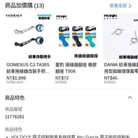
信用卡一次付款
商品加價購 (13)
查看全部
信用卡分期付款
3 期 0 利率 每期
NT$1,633
21家銀行
合作金庫商業銀行
第一商業銀行
超商取貨付款
華南商業銀行
彰化商業銀行
Apple Pay
上海商業儲蓄銀行
台北富邦商業銀行
國泰世華商業銀行
兆豐國際商業銀行
街口支付
臺灣中小企業銀行
台中商業銀行
GOMEXUS CJ-TA38S
愛釣 捲線器腳座 橡膠
DAIWA 紡車捲線
匯豐（台灣）商業銀行
華泰商業銀行
紡車捲線器改裝手把
腳座 T508
用型拋線環彈簧
悠遊付
聯邦商業銀行
遠東國際商業銀行
SHIMANO改裝品 紡車
線規 耳朵彈簧 紡
NT$1,899
NT$72
NT$45
元大商業銀行
永豐商業銀行
NT$2,419
NT$80
NT$50
大哥付你分期
改裝手把 I052
零件 T927
玉山商業銀行
星展（台灣）商業銀行
相關說明
台新國際商業銀行
中國信託商業銀行
商品特色
【大哥付你分期使用說明】
台灣樂天信用卡公司
AFTEE先享後付
1.本服務由台灣大哥大提供，台灣大哥大用戶可立即使用無須另外申請。
商品編號
2.付款方式選擇「大哥付你分期」，訂單成立後會自動跳轉到大哥付的交易
相關說明
流程，驗證手機門號後，選擇欲分期的期數、繳款截止日，確認付款後即完
11776281
【關於「AFTEE先享後付」】
成交易。
ATM付款
AFTEE先享後付是「在收到商品之後才付款」的支付方式。 讓您購物簡單
3.實際核准額度、可分期數及費用金額請依後續交易確認頁面所載為準。
便利好安心！
商品特色
4.訂單成立30分鐘內，如未前往確認交易或遇審核未通過，訂單將自動取
貨到付款
１．簡單：不需註冊會員、不需綁卡、不需儲值。
消。如遇「轉專審核」未通過狀況，表示未達大哥付你分期系統評分，恕無
VOLTIQ™ 電子控制煞車系統搭載 Abu Garcia 電子拋投控制系