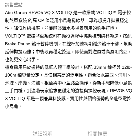
貨到付款（門市自取請勿下單，請聯繫客服）
４．使用「AFTEE先享後付」時，將依據個別帳號之用戶狀況，依本公司即
銷售重點
時審查核予不同之上限額度；若仍有額度不足之情形，本公司將視審查結果
每筆NT$200，滿NT$3,000(含以上)免運費
Abu Garcia REVO5 VQ X VOLTIQ 是一款搭載 VOLTIQ™ 電子控
請求用戶進行身份認證。
５．嚴禁一人註冊多個帳號或使用他人資訊註冊。若發現惡意使用之情形，
制煞車系統 的高 CP 值泛用小烏龜捲線器，專為想提升拋投穩定
國家/地區配送(**下單前請私訊客服確認實際運費(運費另
查看運費
恩沛科技股份有限公司將有權停止該用戶之使用額度並採取法律行動。
性、降低炸線機率，並兼顧淡海水多場景應用的釣手打造。
計)，訂單才得以成立**)
VOLTIQ™ 電控煞車系統可在拋投過程中協助控制線杯轉速，搭配
Brake Pause 煞車暫停機制，在線杯加速初期減少煞車干涉，幫助
延伸拋投距離；中後段再穩定控速，即使面對逆風或高風阻路亞，
也能更安心出手。
機身採用易於握持的低框人體工學設計，搭配 33mm 線杯與 12lb-
100m 線容量設定，具備相當高的泛用性，適合淡水路亞、河川、
池塘、岸拋、海鱸、根魚與中小型路亞操作。從新手想降低小烏龜
上手門檻，到進階玩家追求更穩定的遠投與操控表現，REVO5 VQ
X VOLTIQ 都是一顆兼具科技感、實用性與價格優勢的全能型電控
小烏龜。
詳細說明
相關推薦