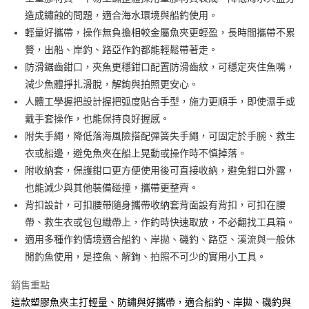
２．便利：只要手機號碼，簡訊認證，即可結帳。
法說明評估內容。
造成鏽蝕的問題，適合海水環境與船釣使用。
３．安心：先確認商品／服務後，再付款。
【繳款方式說明】
運送方式
輕量好攜帶，操作無負擔相較金屬魚夾更輕盈，長時間攜帶不累
1.分期款項不併入電信帳單，「大哥付你分期」於每月結算日後寄送繳費提
【「AFTEE先享後付」結帳流程】
全家取貨付款
醒簡訊。
贅，出船、岸釣、路亞作釣都能輕鬆帶著走。
１．於結帳方式選擇「AFTEE先享後付」後，將跳轉至「AFTEE先享後付」
2.透過簡訊連結打開帳單後，可選擇「超商條碼／台灣大直營門市／銀行轉
每筆NT$60，滿NT$1,200(含以上)免運費
結帳頁面，進行簡訊認證並確認金額後，即可完成結帳。
防滑鋸齒鉗口，夾魚更穩鉗口配置防滑齒紋，可穩定夾住魚嘴，
帳／街口支付／iPASS MONEY」等通路繳費。
２．訂單成立數日內，您將收到繳費通知簡訊。
減少魚體掙扎滑脫，解鉤與拍照更安心。
付款後全家取貨
３．收到繳費通知簡訊後14天內，點擊此簡訊中的連結，可透過四大超商／
【注意事項】
人體工學握把設計握把弧度貼合手型，施力更順手，即使濕手或
ATM／網路銀行／等多元方式進行付款，方視為交易完成。
每筆NT$60，滿NT$1,200(含以上)免運費
1.本服務係由「台灣大哥大股份有限公司」（以下簡稱本公司）所提供，讓
※ 請注意：結帳手續完成當下不需立刻繳費，但若您需要取消訂單，請聯絡
戴手套操作，也能保持良好握感。
用戶於交易時，得透過本服務購買商品或服務，並由商店將買賣／分期付款
購買商品的店家。未經商家同意取消之訂單仍視為有效，需透過AFTEE先享
7-11取貨付款
買賣價金債權讓與本公司後，依約使用本公司帳單繳交帳款。
附失手繩，降低落海風險搭配彈簧失手繩，可固定於手腕、救生
後付繳納相關費用。
2.基於同意付款使用「大哥付你分期」之契約關係目的，商店將以您的個人
每筆NT$60，滿NT$1,200(含以上)免運費
※ 交易是否成功請以「AFTEE先享後付 」之結帳頁面顯示為準，若有關於
衣或船邊，避免魚夾在船上晃動或操作時不慎掉落。
資料（包含姓名、電話或地址）提供予台灣大哥大進項蒐集、處理及利用，
是否繳費成功／繳費後需取消欲退款等相關疑問，請聯繫「AFTEE先享後付
附收納套，保護鉗口更方便使用後可直接收納，避免鉗口外露，
由本公司與您本人進行分期帳單所需資料之確認、核對及更正。
客戶支援中心」
https://netprotections.freshdesk.com/support/home
付款後7-11取貨
3.完整用戶服務條款，請詳閱以下連結：
https://oppay.tw/userRule
也能減少與其他裝備碰撞，攜帶更整齊。
每筆NT$60，滿NT$1,200(含以上)免運費
【注意事項】
背扣設計，可扣腰帶隨身攜帶收納套背面設有背扣，可扣在腰
１．透過由恩沛科技股份有限公司提供之「AFTEE先享後付」服務完成之交
一般宅配（門市自取請勿下單，請聯繫客服）
帶、救生衣或包包織帶上，作釣時快速取放，不必翻找工具箱。
易，需依本服務之必要範圍內提供個人資料，並將交易相關給付款項請求債
權轉讓予恩沛科技股份有限公司。
適用多種作釣情境適合船釣、岸拋、磯釣、路亞、溪流與一般休
每筆NT$100，滿NT$2,000(含以上)免運費
２．關於個人資料處理事宜，請瀏覽以下網址：
閒釣魚使用，是控魚、解鉤、拍照不可少的實用小工具。
https://aftee.tw/terms/#terms3
離島一般宅配
３．未成年的使用者請事先徵得法定代理人或監護人之同意方可使用
每筆NT$200，滿NT$2,000(含以上)免運費
銷售重點
「AFTEE先享後付」，若未經同意申辦者引起之損失，本公司不負相關責
任。
這款塑膠魚夾主打輕量、防鏽與好攜帶，適合船釣、岸拋、磯釣與