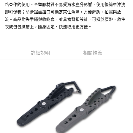
貨到付款（門市自取請勿下單，請聯繫客服）
４．使用「AFTEE先享後付」時，將依據個別帳號之用戶狀況，依本公司即
路亞作釣使用。全塑膠材質不易受海水鹽分影響，使用後簡單沖洗
時審查核予不同之上限額度；若仍有額度不足之情形，本公司將視審查結果
每筆NT$200，滿NT$3,000(含以上)免運費
即可保養；防滑鋸齒鉗口可穩定夾住魚嘴，方便解鉤、拍照與放
請求用戶進行身份認證。
５．嚴禁一人註冊多個帳號或使用他人資訊註冊。若發現惡意使用之情形，
流。商品附失手繩與收納套，並具備背扣設計，可扣於腰帶、救生
國家/地區配送(**下單前請私訊客服確認實際運費(運費另
查看運費
恩沛科技股份有限公司將有權停止該用戶之使用額度並採取法律行動。
衣或包包織帶上，隨身固定、快速取用更方便。
計)，訂單才得以成立**)
詳細說明
相關推薦