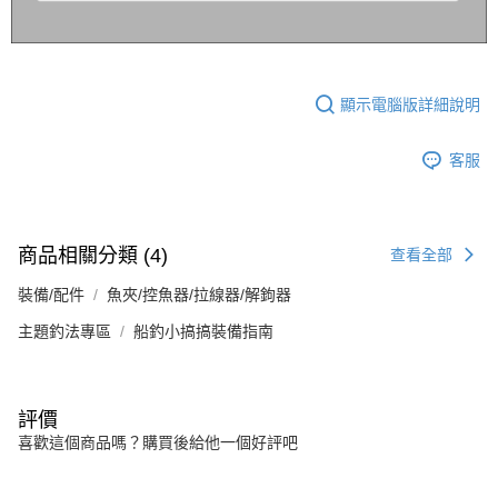
顯示電腦版詳細說明
客服
商品相關分類 (4)
查看全部
裝備/配件
魚夾/控魚器/拉線器/解鉤器
主題釣法專區
船釣小搞搞裝備指南
評價
喜歡這個商品嗎？購買後給他一個好評吧