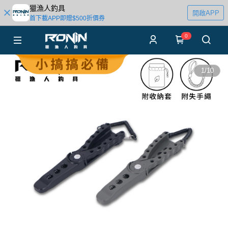
獵漁人釣具
開啟APP
首下載APP即贈$500折價券
0
1
/
10