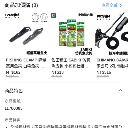
信用卡一次付款
商品加價購 (8)
查看全部
信用卡分期付款
3 期 0 利率 每期
NT$60
21家銀行
合作金庫商業銀行
第一商業銀行
超商取貨付款
華南商業銀行
彰化商業銀行
Apple Pay
上海商業儲蓄銀行
台北富邦商業銀行
國泰世華商業銀行
兆豐國際商業銀行
街口支付
臺灣中小企業銀行
台中商業銀行
FISHING CLAMP 輕量
佐田精工 SABIKI 仿真
SHIMANO DAI
匯豐（台灣）商業銀行
華泰商業銀行
萬用魚夾 白帶魚夾 船
魚皮鉤 小搞搞仕掛 船
兩公尺 2孔 電動
悠遊付
聯邦商業銀行
遠東國際商業銀行
釣魚夾 可單手操作
釣 竹筴 鯖魚 H375
奶瓶電源線 奶瓶
NT$162
NT$13
NT$315
元大商業銀行
永豐商業銀行
NT$180
NT$15
NT$350
大哥付你分期
T1090
線 T998
玉山商業銀行
星展（台灣）商業銀行
相關說明
台新國際商業銀行
中國信託商業銀行
商品特色
【大哥付你分期使用說明】
台灣樂天信用卡公司
AFTEE先享後付
1.本服務由台灣大哥大提供，台灣大哥大用戶可立即使用無須另外申請。
商品編號
2.付款方式選擇「大哥付你分期」，訂單成立後會自動跳轉到大哥付的交易
相關說明
流程，驗證手機門號後，選擇欲分期的期數、繳款截止日，確認付款後即完
11780383
【關於「AFTEE先享後付」】
成交易。
ATM付款
AFTEE先享後付是「在收到商品之後才付款」的支付方式。 讓您購物簡單
3.實際核准額度、可分期數及費用金額請依後續交易確認頁面所載為準。
便利好安心！
商品特色
4.訂單成立30分鐘內，如未前往確認交易或遇審核未通過，訂單將自動取
貨到付款
１．簡單：不需註冊會員、不需綁卡、不需儲值。
消。如遇「轉專審核」未通過狀況，表示未達大哥付你分期系統評分，恕無
全塑膠材質，不易生鏽整體採用塑膠材質製成，降低海水與鹽分