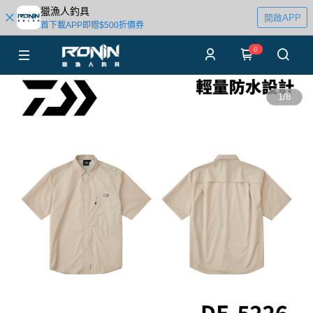
獵漁人釣具
開啟APP
首下載APP即贈$500折價券
0
1
/
8