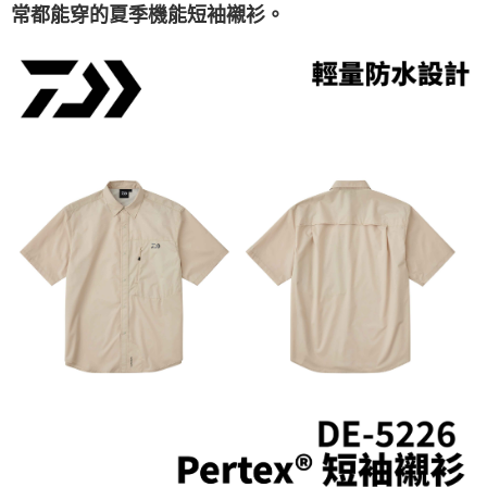
貨到付款（門市自取請勿下單，請聯繫客服）
４．使用「AFTEE先享後付」時，將依據個別帳號之用戶狀況，依本公司即
常都能穿的夏季機能短袖襯衫。
時審查核予不同之上限額度；若仍有額度不足之情形，本公司將視審查結果
每筆NT$200，滿NT$3,000(含以上)免運費
請求用戶進行身份認證。
５．嚴禁一人註冊多個帳號或使用他人資訊註冊。若發現惡意使用之情形，
恩沛科技股份有限公司將有權停止該用戶之使用額度並採取法律行動。