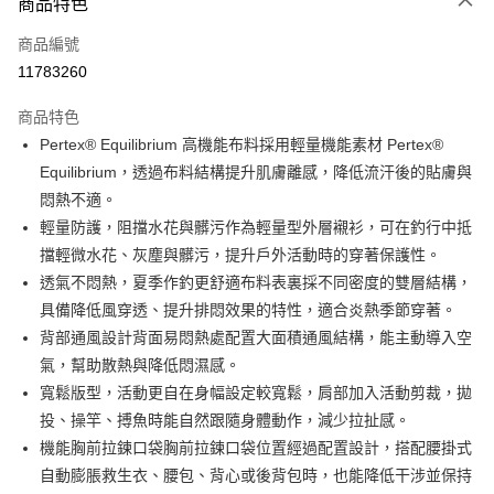
商品特色
信用卡一次付款
商品編號
信用卡分期付款
11783260
3 期 0 利率 每期
NT$833
21家銀行
商品特色
合作金庫商業銀行
第一商業銀行
超商取貨付款
Pertex® Equilibrium 高機能布料採用輕量機能素材 Pertex®
華南商業銀行
彰化商業銀行
Equilibrium，透過布料結構提升肌膚離感，降低流汗後的貼膚與
Apple Pay
上海商業儲蓄銀行
台北富邦商業銀行
國泰世華商業銀行
兆豐國際商業銀行
悶熱不適。
街口支付
臺灣中小企業銀行
台中商業銀行
輕量防護，阻擋水花與髒污作為輕量型外層襯衫，可在釣行中抵
匯豐（台灣）商業銀行
華泰商業銀行
擋輕微水花、灰塵與髒污，提升戶外活動時的穿著保護性。
悠遊付
聯邦商業銀行
遠東國際商業銀行
透氣不悶熱，夏季作釣更舒適布料表裏採不同密度的雙層結構，
元大商業銀行
永豐商業銀行
大哥付你分期
具備降低風穿透、提升排悶效果的特性，適合炎熱季節穿著。
玉山商業銀行
星展（台灣）商業銀行
相關說明
背部通風設計背面易悶熱處配置大面積通風結構，能主動導入空
台新國際商業銀行
中國信託商業銀行
【大哥付你分期使用說明】
台灣樂天信用卡公司
氣，幫助散熱與降低悶濕感。
AFTEE先享後付
1.本服務由台灣大哥大提供，台灣大哥大用戶可立即使用無須另外申請。
2.付款方式選擇「大哥付你分期」，訂單成立後會自動跳轉到大哥付的交易
寬鬆版型，活動更自在身幅設定較寬鬆，肩部加入活動剪裁，拋
相關說明
流程，驗證手機門號後，選擇欲分期的期數、繳款截止日，確認付款後即完
【關於「AFTEE先享後付」】
投、操竿、搏魚時能自然跟隨身體動作，減少拉扯感。
成交易。
ATM付款
AFTEE先享後付是「在收到商品之後才付款」的支付方式。 讓您購物簡單
機能胸前拉鍊口袋胸前拉鍊口袋位置經過配置設計，搭配腰掛式
3.實際核准額度、可分期數及費用金額請依後續交易確認頁面所載為準。
便利好安心！
4.訂單成立30分鐘內，如未前往確認交易或遇審核未通過，訂單將自動取
貨到付款
自動膨脹救生衣、腰包、背心或後背包時，也能降低干涉並保持
１．簡單：不需註冊會員、不需綁卡、不需儲值。
消。如遇「轉專審核」未通過狀況，表示未達大哥付你分期系統評分，恕無