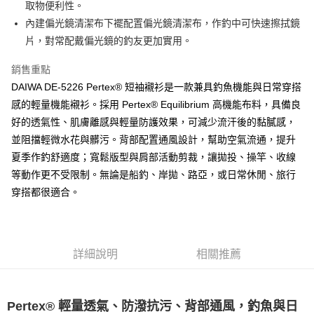
２．便利：只要手機號碼，簡訊認證，即可結帳。
取物便利性。
法說明評估內容。
３．安心：先確認商品／服務後，再付款。
【繳款方式說明】
運送方式
內建偏光鏡清潔布下襬配置偏光鏡清潔布，作釣中可快速擦拭鏡
1.分期款項不併入電信帳單，「大哥付你分期」於每月結算日後寄送繳費提
【「AFTEE先享後付」結帳流程】
片，對常配戴偏光鏡的釣友更加實用。
全家取貨付款
醒簡訊。
１．於結帳方式選擇「AFTEE先享後付」後，將跳轉至「AFTEE先享後付」
2.透過簡訊連結打開帳單後，可選擇「超商條碼／台灣大直營門市／銀行轉
每筆NT$60，滿NT$1,200(含以上)免運費
結帳頁面，進行簡訊認證並確認金額後，即可完成結帳。
銷售重點
帳／街口支付／iPASS MONEY」等通路繳費。
２．訂單成立數日內，您將收到繳費通知簡訊。
DAIWA DE-5226 Pertex® 短袖襯衫是一款兼具釣魚機能與日常穿搭
付款後全家取貨
３．收到繳費通知簡訊後14天內，點擊此簡訊中的連結，可透過四大超商／
【注意事項】
ATM／網路銀行／等多元方式進行付款，方視為交易完成。
感的輕量機能襯衫。採用 Pertex® Equilibrium 高機能布料，具備良
每筆NT$60，滿NT$1,200(含以上)免運費
1.本服務係由「台灣大哥大股份有限公司」（以下簡稱本公司）所提供，讓
※ 請注意：結帳手續完成當下不需立刻繳費，但若您需要取消訂單，請聯絡
好的透氣性、肌膚離感與輕量防護效果，可減少流汗後的黏膩感，
用戶於交易時，得透過本服務購買商品或服務，並由商店將買賣／分期付款
購買商品的店家。未經商家同意取消之訂單仍視為有效，需透過AFTEE先享
7-11取貨付款
買賣價金債權讓與本公司後，依約使用本公司帳單繳交帳款。
並阻擋輕微水花與髒污。背部配置通風設計，幫助空氣流通，提升
後付繳納相關費用。
2.基於同意付款使用「大哥付你分期」之契約關係目的，商店將以您的個人
每筆NT$60，滿NT$1,200(含以上)免運費
※ 交易是否成功請以「AFTEE先享後付 」之結帳頁面顯示為準，若有關於
夏季作釣舒適度；寬鬆版型與肩部活動剪裁，讓拋投、操竿、收線
資料（包含姓名、電話或地址）提供予台灣大哥大進項蒐集、處理及利用，
是否繳費成功／繳費後需取消欲退款等相關疑問，請聯繫「AFTEE先享後付
由本公司與您本人進行分期帳單所需資料之確認、核對及更正。
等動作更不受限制。無論是船釣、岸拋、路亞，或日常休閒、旅行
客戶支援中心」
https://netprotections.freshdesk.com/support/home
付款後7-11取貨
3.完整用戶服務條款，請詳閱以下連結：
https://oppay.tw/userRule
穿搭都很適合。
每筆NT$60，滿NT$1,200(含以上)免運費
【注意事項】
１．透過由恩沛科技股份有限公司提供之「AFTEE先享後付」服務完成之交
一般宅配（門市自取請勿下單，請聯繫客服）
易，需依本服務之必要範圍內提供個人資料，並將交易相關給付款項請求債
權轉讓予恩沛科技股份有限公司。
每筆NT$100，滿NT$2,000(含以上)免運費
詳細說明
相關推薦
２．關於個人資料處理事宜，請瀏覽以下網址：
https://aftee.tw/terms/#terms3
離島一般宅配
３．未成年的使用者請事先徵得法定代理人或監護人之同意方可使用
每筆NT$200，滿NT$2,000(含以上)免運費
「AFTEE先享後付」，若未經同意申辦者引起之損失，本公司不負相關責
Pertex® 輕量透氣、防潑抗污、背部通風，釣魚與日
任。