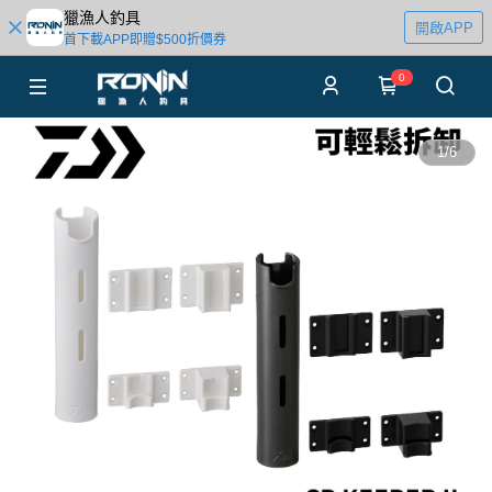
獵漁人釣具
開啟APP
首下載APP即贈$500折價券
0
1
/
6