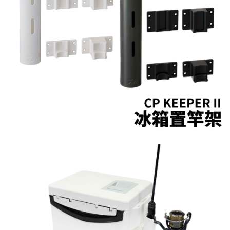
貨到付款（門市自取請勿下單，請聯繫客服）
４．使用「AFTEE先享後付」時，將依據個別帳號之用戶狀況，依本公司即
時審查核予不同之上限額度；若仍有額度不足之情形，本公司將視審查結果
每筆NT$200，滿NT$3,000(含以上)免運費
請求用戶進行身份認證。
５．嚴禁一人註冊多個帳號或使用他人資訊註冊。若發現惡意使用之情形，
國家/地區配送(**下單前請私訊客服確認實際運費(運費另
查看運費
恩沛科技股份有限公司將有權停止該用戶之使用額度並採取法律行動。
計)，訂單才得以成立**)