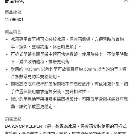
商品特色
信用卡一次付款
商品編號
信用卡分期付款
11796601
3 期 0 利率 每期
NT$116
21家銀行
商品特色
合作金庫商業銀行
第一商業銀行
超商取貨付款
冰箱專用置竿架可安裝於冰箱、保冷箱側邊，方便暫時放置釣
華南商業銀行
彰化商業銀行
竿，換餌、整理釣組、休息時更順手。
Apple Pay
上海商業儲蓄銀行
台北富邦商業銀行
國泰世華商業銀行
兆豐國際商業銀行
可拆式竿架本體竿架主體可快速拆卸，使用時裝上，不使用時取
街口支付
臺灣中小企業銀行
台中商業銀行
下，減少收納體積，攜帶更俐落。
匯豐（台灣）商業銀行
華泰商業銀行
對應約 Φ33mm 以內釣竿可放置直徑約 33mm 以內的釣竿，適
悠遊付
聯邦商業銀行
遠東國際商業銀行
合多數常見釣竿規格使用。
元大商業銀行
永豐商業銀行
大哥付你分期
兩種高度底座標準配備附兩種不同高度底座，可依冰箱外型、把
玉山商業銀行
星展（台灣）商業銀行
相關說明
手位置與使用需求選擇安裝，提升相容性。
台新國際商業銀行
中國信託商業銀行
【大哥付你分期使用說明】
台灣樂天信用卡公司
減少釣竿晃動竿架接觸處採凹槽設計，可降低竿身與捲線器座晃
AFTEE先享後付
1.本服務由台灣大哥大提供，台灣大哥大用戶可立即使用無須另外申請。
2.付款方式選擇「大哥付你分期」，訂單成立後會自動跳轉到大哥付的交易
動，讓釣竿放置更穩定。
相關說明
流程，驗證手機門號後，選擇欲分期的期數、繳款截止日，確認付款後即完
【關於「AFTEE先享後付」】
成交易。
ATM付款
銷售重點
AFTEE先享後付是「在收到商品之後才付款」的支付方式。 讓您購物簡單
3.實際核准額度、可分期數及費用金額請依後續交易確認頁面所載為準。
便利好安心！
DAIWA CP KEEPER II 是一款專為冰箱、保冷箱安裝使用的可拆式
4.訂單成立30分鐘內，如未前往確認交易或遇審核未通過，訂單將自動取
貨到付款
１．簡單：不需註冊會員、不需綁卡、不需儲值。
消。如遇「轉專審核」未通過狀況，表示未達大哥付你分期系統評分，恕無
置竿架，適合磯釣、堤防釣、船釣、岸釣與休閒釣魚使用。竿架本