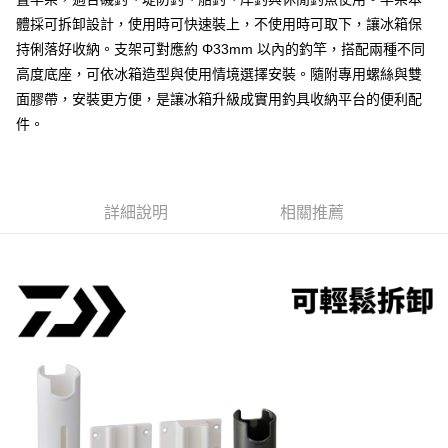
２．便利：只要手機號碼，簡訊認證，即可結帳。
法說明評估內容。
３．安心：先確認商品／服務後，再付款。
體採可拆卸設計，使用時可快速裝上，不使用時可取下，讓冰箱保
【繳款方式說明】
運送方式
持俐落好收納。支架可對應約 Φ33mm 以內的釣竿，搭配兩種不同
1.分期款項不併入電信帳單，「大哥付你分期」於每月結算日後寄送繳費提
【「AFTEE先享後付」結帳流程】
全家取貨付款
醒簡訊。
高度底座，可依冰箱造型與使用情境選擇安裝。隨附專用螺絲與雙
１．於結帳方式選擇「AFTEE先享後付」後，將跳轉至「AFTEE先享後付」
2.透過簡訊連結打開帳單後，可選擇「超商條碼／台灣大直營門市／銀行轉
每筆NT$60，滿NT$1,200(含以上)免運費
結帳頁面，進行簡訊認證並確認金額後，即可完成結帳。
面膠帶，安裝更方便，是讓冰箱升級成實用釣具收納平台的便利配
帳／街口支付／iPASS MONEY」等通路繳費。
２．訂單成立數日內，您將收到繳費通知簡訊。
件。
付款後全家取貨
３．收到繳費通知簡訊後14天內，點擊此簡訊中的連結，可透過四大超商／
【注意事項】
ATM／網路銀行／等多元方式進行付款，方視為交易完成。
每筆NT$60，滿NT$1,200(含以上)免運費
1.本服務係由「台灣大哥大股份有限公司」（以下簡稱本公司）所提供，讓
※ 請注意：結帳手續完成當下不需立刻繳費，但若您需要取消訂單，請聯絡
用戶於交易時，得透過本服務購買商品或服務，並由商店將買賣／分期付款
購買商品的店家。未經商家同意取消之訂單仍視為有效，需透過AFTEE先享
7-11取貨付款
買賣價金債權讓與本公司後，依約使用本公司帳單繳交帳款。
後付繳納相關費用。
2.基於同意付款使用「大哥付你分期」之契約關係目的，商店將以您的個人
詳細說明
相關推薦
每筆NT$60，滿NT$1,200(含以上)免運費
※ 交易是否成功請以「AFTEE先享後付 」之結帳頁面顯示為準，若有關於
資料（包含姓名、電話或地址）提供予台灣大哥大進項蒐集、處理及利用，
是否繳費成功／繳費後需取消欲退款等相關疑問，請聯繫「AFTEE先享後付
由本公司與您本人進行分期帳單所需資料之確認、核對及更正。
客戶支援中心」
https://netprotections.freshdesk.com/support/home
付款後7-11取貨
3.完整用戶服務條款，請詳閱以下連結：
https://oppay.tw/userRule
每筆NT$60，滿NT$1,200(含以上)免運費
【注意事項】
１．透過由恩沛科技股份有限公司提供之「AFTEE先享後付」服務完成之交
一般宅配（門市自取請勿下單，請聯繫客服）
易，需依本服務之必要範圍內提供個人資料，並將交易相關給付款項請求債
權轉讓予恩沛科技股份有限公司。
每筆NT$100，滿NT$2,000(含以上)免運費
２．關於個人資料處理事宜，請瀏覽以下網址：
https://aftee.tw/terms/#terms3
離島一般宅配
３．未成年的使用者請事先徵得法定代理人或監護人之同意方可使用
每筆NT$200，滿NT$2,000(含以上)免運費
「AFTEE先享後付」，若未經同意申辦者引起之損失，本公司不負相關責
任。