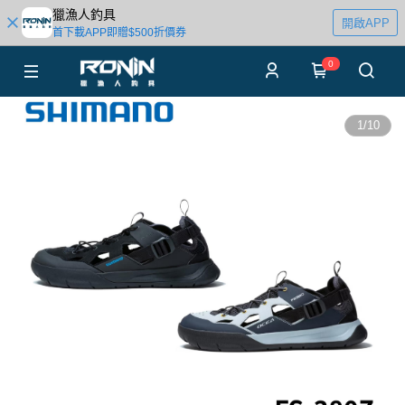
獵漁人釣具
開啟APP
首下載APP即贈$500折價券
0
1
/
10