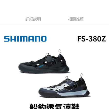
貨到付款（門市自取請勿下單，請聯繫客服）
４．使用「AFTEE先享後付」時，將依據個別帳號之用戶狀況，依本公司即
時審查核予不同之上限額度；若仍有額度不足之情形，本公司將視審查結果
每筆NT$200，滿NT$3,000(含以上)免運費
請求用戶進行身份認證。
５．嚴禁一人註冊多個帳號或使用他人資訊註冊。若發現惡意使用之情形，
詳細說明
相關推薦
恩沛科技股份有限公司將有權停止該用戶之使用額度並採取法律行動。