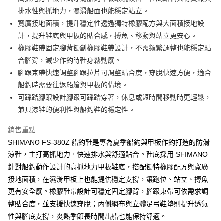
２．便利：只要手機號碼，簡訊認證，即可結帳。
法說明評估內容。
排水性與抓地力，濕滑船面也能穩定站立。
３．安心：先確認商品／服務後，再付款。
【繳款方式說明】
運送方式
寬廣接地面積，提升穩定性透過獨特橡膠配方與大面積接地設
1.分期款項不併入電信帳單，「大哥付你分期」於每月結算日後寄送繳費提
【「AFTEE先享後付」結帳流程】
全家取貨付款
醒簡訊。
計，提升鞋底與甲板的貼合感，搏魚、移動與站立更安心。
１．於結帳方式選擇「AFTEE先享後付」後，將跳轉至「AFTEE先享後付」
2.透過簡訊連結打開帳單後，可選擇「超商條碼／台灣大直營門市／銀行轉
每筆NT$60，滿NT$1,200(含以上)免運費
結帳頁面，進行簡訊認證並確認金額後，即可完成結帳。
橡膠鞋帶固定腳背獨創橡膠鞋帶設計，不需頻繁調整也能穩定貼
帳／街口支付／iPASS MONEY」等通路繳費。
２．訂單成立數日內，您將收到繳費通知簡訊。
合腳背，減少作釣時鞋身鬆動感。
付款後全家取貨
３．收到繳費通知簡訊後14天內，點擊此簡訊中的連結，可透過四大超商／
【注意事項】
腳跟束帶快速調整腳跟拉片可調整貼合度，穿脫快速方便，適合
ATM／網路銀行／等多元方式進行付款，方視為交易完成。
每筆NT$60，滿NT$1,200(含以上)免運費
1.本服務係由「台灣大哥大股份有限公司」（以下簡稱本公司）所提供，讓
※ 請注意：結帳手續完成當下不需立刻繳費，但若您需要取消訂單，請聯絡
船釣時需要往返船艙與甲板的情境。
用戶於交易時，得透過本服務購買商品或服務，並由商店將買賣／分期付款
購買商品的店家。未經商家同意取消之訂單仍視為有效，需透過AFTEE先享
7-11取貨付款
買賣價金債權讓與本公司後，依約使用本公司帳單繳交帳款。
可踩踏腳跟設計腳跟可踩踏穿著，休息或短時間移動時更輕鬆，
後付繳納相關費用。
2.基於同意付款使用「大哥付你分期」之契約關係目的，商店將以您的個人
每筆NT$60，滿NT$1,200(含以上)免運費
※ 交易是否成功請以「AFTEE先享後付 」之結帳頁面顯示為準，若有關於
兼具涼鞋的便利性與船釣鞋的穩定性。
資料（包含姓名、電話或地址）提供予台灣大哥大進項蒐集、處理及利用，
是否繳費成功／繳費後需取消欲退款等相關疑問，請聯繫「AFTEE先享後付
由本公司與您本人進行分期帳單所需資料之確認、核對及更正。
客戶支援中心」
https://netprotections.freshdesk.com/support/home
付款後7-11取貨
銷售重點
3.完整用戶服務條款，請詳閱以下連結：
https://oppay.tw/userRule
每筆NT$60，滿NT$1,200(含以上)免運費
SHIMANO FS-380Z 船釣鞋是專為夏季船釣與甲板作釣打造的防滑
【注意事項】
１．透過由恩沛科技股份有限公司提供之「AFTEE先享後付」服務完成之交
涼鞋，主打高抓地力、快速排水與舒適貼合。鞋底採用 SHIMANO
一般宅配（門市自取請勿下單，請聯繫客服）
易，需依本服務之必要範圍內提供個人資料，並將交易相關給付款項請求債
針對船釣動作設計的高抓地力甲板鞋底，搭配獨特橡膠配方與寬廣
權轉讓予恩沛科技股份有限公司。
每筆NT$100，滿NT$2,000(含以上)免運費
接地面積，在濕滑甲板上也能提供穩定支撐，讓跑位、站立、搏魚
２．關於個人資料處理事宜，請瀏覽以下網址：
https://aftee.tw/terms/#terms3
離島一般宅配
更有安全感。橡膠鞋帶設計可穩定固定腳背，腳跟束帶可依需求調
３．未成年的使用者請事先徵得法定代理人或監護人之同意方可使用
每筆NT$200，滿NT$2,000(含以上)免運費
整貼合度，並支援快速穿脫；內側網布與立體足弓鞋墊則提升透氣
「AFTEE先享後付」，若未經同意申辦者引起之損失，本公司不負相關責
任。
性與腳底支撐，炎熱季節長時間出船也能保持舒適。