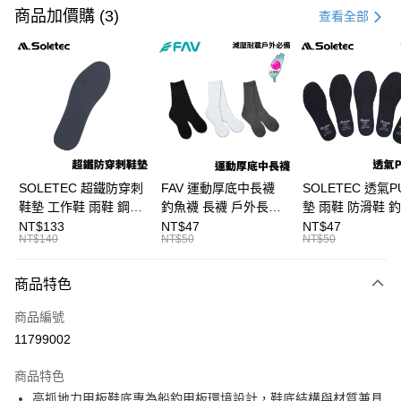
信用卡一次付款
商品加價購 (3)
查看全部
信用卡分期付款
3 期 0 利率 每期
NT$1,150
21家銀行
合作金庫商業銀行
第一商業銀行
超商取貨付款
華南商業銀行
彰化商業銀行
Apple Pay
上海商業儲蓄銀行
台北富邦商業銀行
國泰世華商業銀行
兆豐國際商業銀行
街口支付
臺灣中小企業銀行
台中商業銀行
SOLETEC 超鐵防穿刺
FAV 運動厚底中長襪
SOLETEC 透氣P
匯豐（台灣）商業銀行
華泰商業銀行
鞋墊 工作鞋 雨鞋 鋼頭
釣魚襪 長襪 戶外長襪
墊 雨鞋 防滑鞋 
悠遊付
聯邦商業銀行
遠東國際商業銀行
鞋配件 C667
運動襪 C668
墊 溯溪鞋 C693
NT$133
NT$47
NT$47
元大商業銀行
永豐商業銀行
NT$140
NT$50
NT$50
大哥付你分期
玉山商業銀行
星展（台灣）商業銀行
相關說明
台新國際商業銀行
中國信託商業銀行
商品特色
【大哥付你分期使用說明】
台灣樂天信用卡公司
AFTEE先享後付
1.本服務由台灣大哥大提供，台灣大哥大用戶可立即使用無須另外申請。
商品編號
2.付款方式選擇「大哥付你分期」，訂單成立後會自動跳轉到大哥付的交易
相關說明
流程，驗證手機門號後，選擇欲分期的期數、繳款截止日，確認付款後即完
11799002
【關於「AFTEE先享後付」】
成交易。
ATM付款
AFTEE先享後付是「在收到商品之後才付款」的支付方式。 讓您購物簡單
3.實際核准額度、可分期數及費用金額請依後續交易確認頁面所載為準。
便利好安心！
商品特色
4.訂單成立30分鐘內，如未前往確認交易或遇審核未通過，訂單將自動取
貨到付款
１．簡單：不需註冊會員、不需綁卡、不需儲值。
消。如遇「轉專審核」未通過狀況，表示未達大哥付你分期系統評分，恕無
高抓地力甲板鞋底專為船釣甲板環境設計，鞋底結構與材質兼具