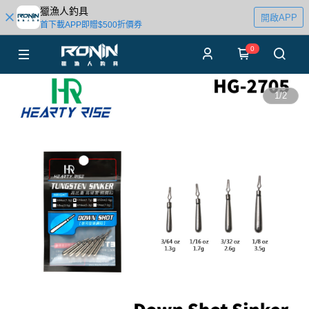
獵漁人釣具
開啟APP
首下載APP即贈$500折價券
0
1
/
2