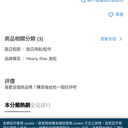
顯示電腦版詳細說明
客服
商品相關分類 (3)
查看全部
路亞假餌
路亞用鉛/配件
品牌專區
Hearty Rise 漁拓
評價
喜歡這個商品嗎？購買後給他一個好評吧
本分類熱銷
全站排行
本網站中使用 cookie，欲查詢有關本網站使用 cookie 方式之詳情，及若您不希
熱門標籤