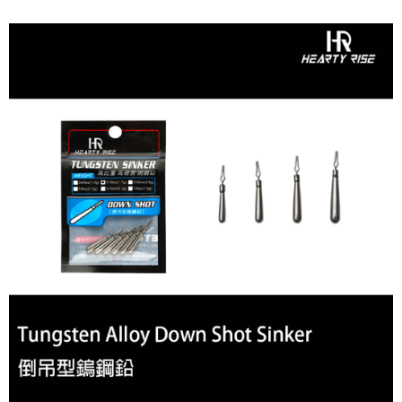
２．便利：只要手機號碼，簡訊認證，即可結帳。
法說明評估內容。
３．安心：先確認商品／服務後，再付款。
【繳款方式說明】
運送方式
1.分期款項不併入電信帳單，「大哥付你分期」於每月結算日後寄送繳費提
【「AFTEE先享後付」結帳流程】
全家取貨付款
醒簡訊。
１．於結帳方式選擇「AFTEE先享後付」後，將跳轉至「AFTEE先享後付」
2.透過簡訊連結打開帳單後，可選擇「超商條碼／台灣大直營門市／銀行轉
每筆NT$60，滿NT$1,200(含以上)免運費
結帳頁面，進行簡訊認證並確認金額後，即可完成結帳。
帳／街口支付／iPASS MONEY」等通路繳費。
２．訂單成立數日內，您將收到繳費通知簡訊。
付款後全家取貨
３．收到繳費通知簡訊後14天內，點擊此簡訊中的連結，可透過四大超商／
【注意事項】
ATM／網路銀行／等多元方式進行付款，方視為交易完成。
每筆NT$60，滿NT$1,200(含以上)免運費
1.本服務係由「台灣大哥大股份有限公司」（以下簡稱本公司）所提供，讓
※ 請注意：結帳手續完成當下不需立刻繳費，但若您需要取消訂單，請聯絡
用戶於交易時，得透過本服務購買商品或服務，並由商店將買賣／分期付款
購買商品的店家。未經商家同意取消之訂單仍視為有效，需透過AFTEE先享
7-11取貨付款
買賣價金債權讓與本公司後，依約使用本公司帳單繳交帳款。
後付繳納相關費用。
2.基於同意付款使用「大哥付你分期」之契約關係目的，商店將以您的個人
每筆NT$60，滿NT$1,200(含以上)免運費
※ 交易是否成功請以「AFTEE先享後付 」之結帳頁面顯示為準，若有關於
資料（包含姓名、電話或地址）提供予台灣大哥大進項蒐集、處理及利用，
是否繳費成功／繳費後需取消欲退款等相關疑問，請聯繫「AFTEE先享後付
由本公司與您本人進行分期帳單所需資料之確認、核對及更正。
客戶支援中心」
https://netprotections.freshdesk.com/support/home
付款後7-11取貨
3.完整用戶服務條款，請詳閱以下連結：
https://oppay.tw/userRule
每筆NT$60，滿NT$1,200(含以上)免運費
【注意事項】
１．透過由恩沛科技股份有限公司提供之「AFTEE先享後付」服務完成之交
一般宅配（門市自取請勿下單，請聯繫客服）
易，需依本服務之必要範圍內提供個人資料，並將交易相關給付款項請求債
權轉讓予恩沛科技股份有限公司。
每筆NT$100，滿NT$2,000(含以上)免運費
２．關於個人資料處理事宜，請瀏覽以下網址：
https://aftee.tw/terms/#terms3
離島一般宅配
３．未成年的使用者請事先徵得法定代理人或監護人之同意方可使用
每筆NT$200，滿NT$2,000(含以上)免運費
「AFTEE先享後付」，若未經同意申辦者引起之損失，本公司不負相關責
任。