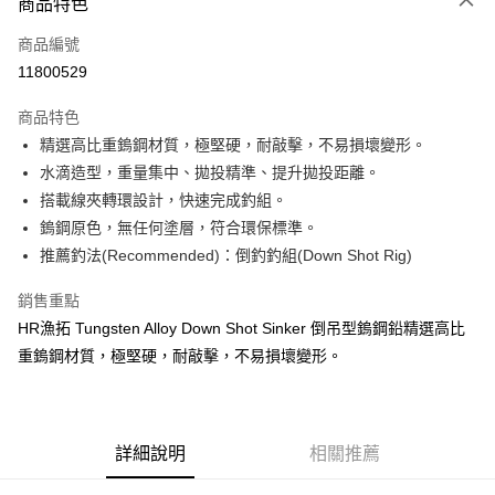
商品特色
信用卡一次付款
商品編號
信用卡分期付款
11800529
3 期 0 利率 每期
NT$43
21家銀行
商品特色
合作金庫商業銀行
第一商業銀行
超商取貨付款
精選高比重鎢鋼材質，極堅硬，耐敲擊，不易損壞變形。
華南商業銀行
彰化商業銀行
水滴造型，重量集中、拋投精準、提升拋投距離。
Apple Pay
上海商業儲蓄銀行
台北富邦商業銀行
國泰世華商業銀行
兆豐國際商業銀行
搭載線夾轉環設計，快速完成釣組。
街口支付
臺灣中小企業銀行
台中商業銀行
鎢鋼原色，無任何塗層，符合環保標準。
匯豐（台灣）商業銀行
華泰商業銀行
推薦釣法(Recommended)：倒釣釣組(Down Shot Rig)
悠遊付
聯邦商業銀行
遠東國際商業銀行
元大商業銀行
永豐商業銀行
大哥付你分期
銷售重點
玉山商業銀行
星展（台灣）商業銀行
相關說明
HR漁拓 Tungsten Alloy Down Shot Sinker 倒吊型鎢鋼鉛精選高比
台新國際商業銀行
中國信託商業銀行
【大哥付你分期使用說明】
重鎢鋼材質，極堅硬，耐敲擊，不易損壞變形。
台灣樂天信用卡公司
AFTEE先享後付
1.本服務由台灣大哥大提供，台灣大哥大用戶可立即使用無須另外申請。
2.付款方式選擇「大哥付你分期」，訂單成立後會自動跳轉到大哥付的交易
相關說明
流程，驗證手機門號後，選擇欲分期的期數、繳款截止日，確認付款後即完
【關於「AFTEE先享後付」】
成交易。
ATM付款
AFTEE先享後付是「在收到商品之後才付款」的支付方式。 讓您購物簡單
3.實際核准額度、可分期數及費用金額請依後續交易確認頁面所載為準。
詳細說明
相關推薦
便利好安心！
4.訂單成立30分鐘內，如未前往確認交易或遇審核未通過，訂單將自動取
貨到付款
１．簡單：不需註冊會員、不需綁卡、不需儲值。
消。如遇「轉專審核」未通過狀況，表示未達大哥付你分期系統評分，恕無