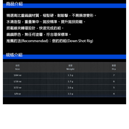
貨到付款（門市自取請勿下單，請聯繫客服）
４．使用「AFTEE先享後付」時，將依據個別帳號之用戶狀況，依本公司即
時審查核予不同之上限額度；若仍有額度不足之情形，本公司將視審查結果
每筆NT$200，滿NT$3,000(含以上)免運費
請求用戶進行身份認證。
５．嚴禁一人註冊多個帳號或使用他人資訊註冊。若發現惡意使用之情形，
國家/地區配送(**下單前請私訊客服確認實際運費(運費另
查看運費
恩沛科技股份有限公司將有權停止該用戶之使用額度並採取法律行動。
計)，訂單才得以成立**)