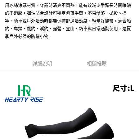
【「AFTEE先享後付」結帳流程】
全家取貨付款
醒簡訊。
用冰絲涼感材質，穿戴時清爽不悶熱，能有效減少手臂長時間曝曬
１．於結帳方式選擇「AFTEE先享後付」後，將跳轉至「AFTEE先享後付」
2.透過簡訊連結打開帳單後，可選擇「超商條碼／台灣大直營門市／銀行轉
每筆NT$60，滿NT$1,200(含以上)免運費
結帳頁面，進行簡訊認證並確認金額後，即可完成結帳。
的不適感。彈性貼合設計可穩定包覆手臂，不易滑落，拋投、操
帳／街口支付／iPASS MONEY」等通路繳費。
２．訂單成立數日內，您將收到繳費通知簡訊。
竿、騎車或戶外活動時都能保持舒適活動度。輕量好攜帶，適合船
付款後全家取貨
３．收到繳費通知簡訊後14天內，點擊此簡訊中的連結，可透過四大超商／
【注意事項】
ATM／網路銀行／等多元方式進行付款，方視為交易完成。
釣、岸拋、磯釣、溪釣、露營、登山、騎車與日常通勤使用，是夏
每筆NT$60，滿NT$1,200(含以上)免運費
1.本服務係由「台灣大哥大股份有限公司」（以下簡稱本公司）所提供，讓
※ 請注意：結帳手續完成當下不需立刻繳費，但若您需要取消訂單，請聯絡
季戶外必備的防曬小物。
用戶於交易時，得透過本服務購買商品或服務，並由商店將買賣／分期付款
購買商品的店家。未經商家同意取消之訂單仍視為有效，需透過AFTEE先享
7-11取貨付款
買賣價金債權讓與本公司後，依約使用本公司帳單繳交帳款。
後付繳納相關費用。
2.基於同意付款使用「大哥付你分期」之契約關係目的，商店將以您的個人
每筆NT$60，滿NT$1,200(含以上)免運費
※ 交易是否成功請以「AFTEE先享後付 」之結帳頁面顯示為準，若有關於
資料（包含姓名、電話或地址）提供予台灣大哥大進項蒐集、處理及利用，
是否繳費成功／繳費後需取消欲退款等相關疑問，請聯繫「AFTEE先享後付
由本公司與您本人進行分期帳單所需資料之確認、核對及更正。
客戶支援中心」
https://netprotections.freshdesk.com/support/home
付款後7-11取貨
詳細說明
相關推薦
3.完整用戶服務條款，請詳閱以下連結：
https://oppay.tw/userRule
每筆NT$60，滿NT$1,200(含以上)免運費
【注意事項】
１．透過由恩沛科技股份有限公司提供之「AFTEE先享後付」服務完成之交
一般宅配（門市自取請勿下單，請聯繫客服）
易，需依本服務之必要範圍內提供個人資料，並將交易相關給付款項請求債
權轉讓予恩沛科技股份有限公司。
每筆NT$100，滿NT$2,000(含以上)免運費
２．關於個人資料處理事宜，請瀏覽以下網址：
https://aftee.tw/terms/#terms3
離島一般宅配
３．未成年的使用者請事先徵得法定代理人或監護人之同意方可使用
每筆NT$200，滿NT$2,000(含以上)免運費
「AFTEE先享後付」，若未經同意申辦者引起之損失，本公司不負相關責
任。
貨到付款（門市自取請勿下單，請聯繫客服）
４．使用「AFTEE先享後付」時，將依據個別帳號之用戶狀況，依本公司即
時審查核予不同之上限額度；若仍有額度不足之情形，本公司將視審查結果
每筆NT$200，滿NT$3,000(含以上)免運費
請求用戶進行身份認證。