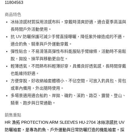
11804563
3 期 0 利率 每期
NT$83
21家銀行
商品特色
合作金庫商業銀行
第一商業銀行
超商取貨付款
冰絲涼感材質採用涼感布料，穿戴時清爽舒適，適合夏季高溫與
華南商業銀行
彰化商業銀行
長時間戶外活動使用。
Apple Pay
上海商業儲蓄銀行
台北富邦商業銀行
國泰世華商業銀行
兆豐國際商業銀行
抗 UV 防曬保護可減少手臂直接曝曬，降低紫外線造成的不適，
街口支付
臺灣中小企業銀行
台中商業銀行
適合釣魚、騎車與戶外運動穿戴。
匯豐（台灣）商業銀行
華泰商業銀行
彈性貼合，不易滑落高彈性布料能服貼手臂線條，活動時不易鬆
悠遊付
聯邦商業銀行
遠東國際商業銀行
脫，拋投、操竿與移動更自在。
元大商業銀行
永豐商業銀行
大哥付你分期
輕薄透氣，不悶熱布料輕薄好穿，具備良好透氣感，長時間穿戴
玉山商業銀行
星展（台灣）商業銀行
相關說明
也能維持舒適。
台新國際商業銀行
中國信託商業銀行
【大哥付你分期使用說明】
台灣樂天信用卡公司
方便穿脫，好收納袖套體積小、不佔空間，可放入釣具包、背包
AFTEE先享後付
1.本服務由台灣大哥大提供，台灣大哥大用戶可立即使用無須另外申請。
2.付款方式選擇「大哥付你分期」，訂單成立後會自動跳轉到大哥付的交易
或車內備用，外出隨時使用。
相關說明
流程，驗證手機門號後，選擇欲分期的期數、繳款截止日，確認付款後即完
【關於「AFTEE先享後付」】
多場景適用適合船釣、岸拋、磯釣、溪釣、路亞、露營、登山、
成交易。
ATM付款
AFTEE先享後付是「在收到商品之後才付款」的支付方式。 讓您購物簡單
騎車、跑步與日常通勤。
3.實際核准額度、可分期數及費用金額請依後續交易確認頁面所載為準。
便利好安心！
4.訂單成立30分鐘內，如未前往確認交易或遇審核未通過，訂單將自動取
貨到付款
１．簡單：不需註冊會員、不需綁卡、不需儲值。
消。如遇「轉專審核」未通過狀況，表示未達大哥付你分期系統評分，恕無
銷售重點
２．便利：只要手機號碼，簡訊認證，即可結帳。
法說明評估內容。
３．安心：先確認商品／服務後，再付款。
HR 漁拓 PROTECTION ARM SLEEVES HU-2704 冰絲涼感抗 UV
【繳款方式說明】
運送方式
防曬袖套，是專為釣魚、戶外運動與日常防曬打造的機能袖套。採
1.分期款項不併入電信帳單，「大哥付你分期」於每月結算日後寄送繳費提