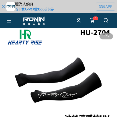
獵漁人釣具
開啟APP
首下載APP即贈$500折價券
0
1
/
5