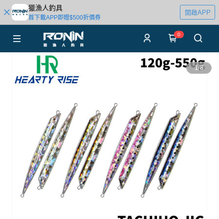
獵漁人釣具
開啟APP
首下載APP即贈$500折價券
0
1
/
8