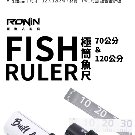
貨到付款（門市自取請勿下單，請聯繫客服）
｜尺寸：12 X 120cm，材質：PVC尺面 鋁合金折板
120cm
４．使用「AFTEE先享後付」時，將依據個別帳號之用戶狀況，依本公司即
時審查核予不同之上限額度；若仍有額度不足之情形，本公司將視審查結果
每筆NT$200，滿NT$3,000(含以上)免運費
請求用戶進行身份認證。
５．嚴禁一人註冊多個帳號或使用他人資訊註冊。若發現惡意使用之情形，
國家/地區配送(**下單前請私訊客服確認實際運費(運費另
查看運費
恩沛科技股份有限公司將有權停止該用戶之使用額度並採取法律行動。
計)，訂單才得以成立**)