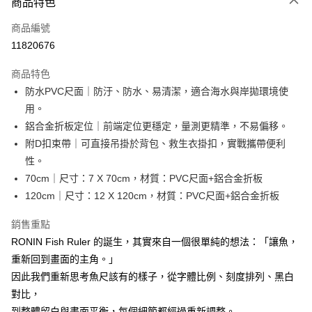
商品特色
信用卡一次付款
商品編號
信用卡分期付款
11820676
3 期 0 利率 每期
NT$116
21家銀行
商品特色
合作金庫商業銀行
第一商業銀行
超商取貨付款
防水PVC尺面｜防汙、防水、易清潔，適合海水與岸拋環境使
華南商業銀行
彰化商業銀行
用。
Apple Pay
上海商業儲蓄銀行
台北富邦商業銀行
國泰世華商業銀行
兆豐國際商業銀行
鋁合金折板定位｜前端定位更穩定，量測更精準，不易偏移。
街口支付
臺灣中小企業銀行
台中商業銀行
附D扣束帶｜可直接吊掛於背包、救生衣掛扣，實戰攜帶便利
匯豐（台灣）商業銀行
華泰商業銀行
性。
悠遊付
聯邦商業銀行
遠東國際商業銀行
70cm｜尺寸：7 X 70cm，材質：PVC尺面+鋁合金折板
元大商業銀行
永豐商業銀行
大哥付你分期
120cm｜尺寸：12 X 120cm，材質：PVC尺面+鋁合金折板
玉山商業銀行
星展（台灣）商業銀行
相關說明
台新國際商業銀行
中國信託商業銀行
【大哥付你分期使用說明】
銷售重點
台灣樂天信用卡公司
AFTEE先享後付
1.本服務由台灣大哥大提供，台灣大哥大用戶可立即使用無須另外申請。
RONIN Fish Ruler 的誕生，其實來自一個很單純的想法：「讓魚，
2.付款方式選擇「大哥付你分期」，訂單成立後會自動跳轉到大哥付的交易
相關說明
重新回到畫面的主角。」
流程，驗證手機門號後，選擇欲分期的期數、繳款截止日，確認付款後即完
【關於「AFTEE先享後付」】
成交易。
ATM付款
因此我們重新思考魚尺該有的樣子，從字體比例、刻度排列、黑白
AFTEE先享後付是「在收到商品之後才付款」的支付方式。 讓您購物簡單
3.實際核准額度、可分期數及費用金額請依後續交易確認頁面所載為準。
便利好安心！
對比，
4.訂單成立30分鐘內，如未前往確認交易或遇審核未通過，訂單將自動取
貨到付款
１．簡單：不需註冊會員、不需綁卡、不需儲值。
消。如遇「轉專審核」未通過狀況，表示未達大哥付你分期系統評分，恕無
到整體留白與畫面平衡，每個細節都經過重新調整。