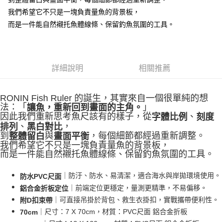
２．便利：只要手機號碼，簡訊認證，即可結帳。
法說明評估內容。
３．安心：先確認商品／服務後，再付款。
我們希望它不只是一塊負責量魚的背景板，
【繳款方式說明】
運送方式
而是一件能自然襯托魚體線條、保留釣魚氛圍的工具。
1.分期款項不併入電信帳單，「大哥付你分期」於每月結算日後寄送繳費提
【「AFTEE先享後付」結帳流程】
全家取貨付款
醒簡訊。
１．於結帳方式選擇「AFTEE先享後付」後，將跳轉至「AFTEE先享後付」
2.透過簡訊連結打開帳單後，可選擇「超商條碼／台灣大直營門市／銀行轉
每筆NT$60，滿NT$1,200(含以上)免運費
結帳頁面，進行簡訊認證並確認金額後，即可完成結帳。
帳／街口支付／iPASS MONEY」等通路繳費。
２．訂單成立數日內，您將收到繳費通知簡訊。
付款後全家取貨
３．收到繳費通知簡訊後14天內，點擊此簡訊中的連結，可透過四大超商／
詳細說明
相關推薦
【注意事項】
ATM／網路銀行／等多元方式進行付款，方視為交易完成。
每筆NT$60，滿NT$1,200(含以上)免運費
1.本服務係由「台灣大哥大股份有限公司」（以下簡稱本公司）所提供，讓
※ 請注意：結帳手續完成當下不需立刻繳費，但若您需要取消訂單，請聯絡
用戶於交易時，得透過本服務購買商品或服務，並由商店將買賣／分期付款
購買商品的店家。未經商家同意取消之訂單仍視為有效，需透過AFTEE先享
7-11取貨付款
買賣價金債權讓與本公司後，依約使用本公司帳單繳交帳款。
RONIN Fish Ruler 的誕生，其實來自一個很單純的想
後付繳納相關費用。
2.基於同意付款使用「大哥付你分期」之契約關係目的，商店將以您的個人
法：「
」
讓魚，重新回到畫面的主角。
每筆NT$60，滿NT$1,200(含以上)免運費
※ 交易是否成功請以「AFTEE先享後付 」之結帳頁面顯示為準，若有關於
資料（包含姓名、電話或地址）提供予台灣大哥大進項蒐集、處理及利用，
因此我們重新思考魚尺該有的樣子，從
、
字體比例
刻度
是否繳費成功／繳費後需取消欲退款等相關疑問，請聯繫「AFTEE先享後付
由本公司與您本人進行分期帳單所需資料之確認、核對及更正。
、
，
排列
黑白對比
客戶支援中心」
https://netprotections.freshdesk.com/support/home
付款後7-11取貨
3.完整用戶服務條款，請詳閱以下連結：
https://oppay.tw/userRule
到
與
，每個細節都經過重新調整。
整體留白
畫面平衡
每筆NT$60，滿NT$1,200(含以上)免運費
我們希望它不只是一塊負責量魚的背景板，
【注意事項】
而是一件能自然襯托魚體線條、保留釣魚氛圍的工具。
１．透過由恩沛科技股份有限公司提供之「AFTEE先享後付」服務完成之交
一般宅配（門市自取請勿下單，請聯繫客服）
易，需依本服務之必要範圍內提供個人資料，並將交易相關給付款項請求債
權轉讓予恩沛科技股份有限公司。
每筆NT$100，滿NT$2,000(含以上)免運費
｜防汙、防水、易清潔，適合海水與岸拋環境使用。
防水PVC尺面
２．關於個人資料處理事宜，請瀏覽以下網址：
｜前端定位更穩定，量測更精準，不易偏移。
鋁合金折板定位
https://aftee.tw/terms/#terms3
離島一般宅配
３．未成年的使用者請事先徵得法定代理人或監護人之同意方可使用
｜可直接吊掛於背包、救生衣掛扣，實戰攜帶便利性。
附D扣束帶
每筆NT$200，滿NT$2,000(含以上)免運費
「AFTEE先享後付」，若未經同意申辦者引起之損失，本公司不負相關責
｜尺寸：7 X 70cm，材質：PVC尺面 鋁合金折板
70cm
任。