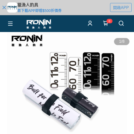
獵漁人釣具
開啟APP
首下載APP即贈$500折價券
0
1
/
8