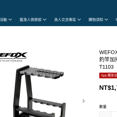
活動
獵漁人俱樂部
漁人交流專區
購物須知
WEFO
釣竿加
T1103
App 獨享
NT$1,
數量