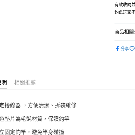
聯邦商
有效收納
相關說明
元大商
釣魚玩家
【大哥付
玉山商
AFTEE先
1.本服務
台新國
2.付款方
相關說明
台灣樂
流程，驗
【關於「A
商品相關分
ATM付款
完成交易
AFTEE
3.實際核
便利好安
裝備/配件
4.訂單成
貨到付款
１．簡單
分享
消。如遇
２．便利
品牌專區
無法說明
３．安心
【繳款方
運送方式
1.分期款
【「AFT
醒簡訊。
１．於結帳
一般宅配
2.透過簡
付」結帳
說明
相關推薦
帳／街口支
每筆NT$1
２．訂單
３．收到繳
【注意事
／ATM／
大型宅配
1.本服務
※ 請注意
每筆NT$1
定捲線器 ，方便清潔、拆裝維修
用戶於交
絡購買商品
款買賣價
先享後付
離島一般
2.基於同
※ 交易是
色墊片為毛氈材質，保護釣竿
資料（包
是否繳費成
每筆NT$2
用，由本
付客戶支
立固定釣竿，避免竿身碰撞
3.完整用
貨到付款