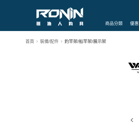
商品分類
優惠
首頁
裝備/配件
釣竿架/船竿架/展示架