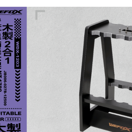
【注意事
每筆NT$2
１．透過由
交易，需
國家/地區
求債權轉
２．關於
計)，訂單才
https://aft
３．未成
「AFTE
任。
４．使用「
即時審查
結果請求
５．嚴禁
形，恩沛
動。