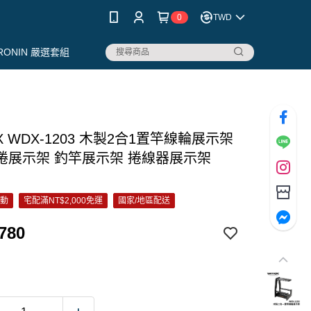
0
TWD
RONIN 嚴選套組
X WDX-1203 木製2合1置竿線輪展示架
捲展示架 釣竿展示架 捲線器展示架
活動
宅配滿NT$2,000免運
國家/地區配送
780