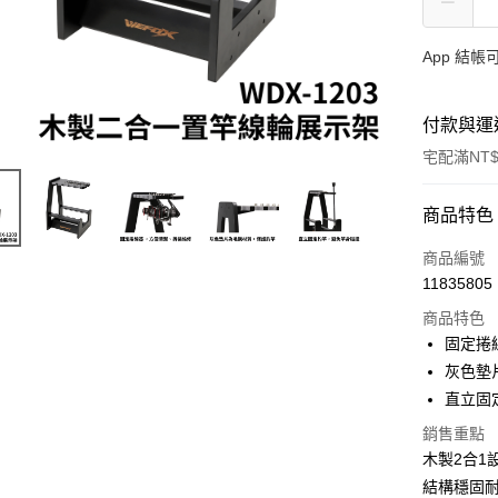
App 結
付款與運
宅配滿NT$
付款方式
商品特色
信用卡一
商品編號
11835805
信用卡分
商品特色
3 期 
固定捲
合作金
灰色墊
Apple Pay
華南商
直立固
街口支付
上海商
銷售重點
國泰世
悠遊付
木製2合
臺灣中
匯豐（
結構穩固
大哥付你