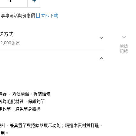
帳可享專屬活動優惠價
立即下載
送方式
2,000免運
清除
紀錄
次付款
期付款
0 利率 每期
NT$593
21家銀行
線器 ，方便清潔、拆裝維修
庫商業銀行
第一商業銀行
片為毛氈材質，保護釣竿
業銀行
彰化商業銀行
定釣竿，避免竿身碰撞
業儲蓄銀行
台北富邦商業銀行
華商業銀行
兆豐國際商業銀行
1設計，兼具置竿與捲線器展示功能；精選木質材質打造，
小企業銀行
台中商業銀行
台灣）商業銀行
華泰商業銀行
耐用。
分期