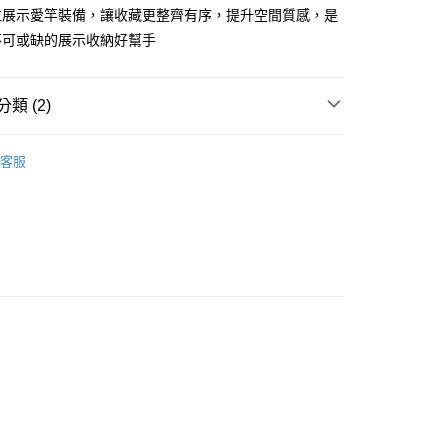
業銀行
遠東國際商業銀行
並展示愛竿裝備，讓收藏更整齊有序，提升空間質感，是
業銀行
永豐商業銀行
不可或缺的展示收納好幫手
你分期使用說明】
業銀行
星展（台灣）商業銀行
享後付
由台灣大哥大提供，台灣大哥大用戶可立即使用無須另外申請。
際商業銀行
中國信託商業銀行
式選擇「大哥付你分期」，訂單成立後會自動跳轉到大哥付的交易
天信用卡公司
證手機門號後，選擇欲分期的期數、繳款截止日，確認付款後即
FTEE先享後付」】
類 (2)
。
先享後付是「在收到商品之後才付款」的支付方式。 讓您購物簡單
准額度、可分期數及費用金額請依後續交易確認頁面所載為準。
心！
釣竿架/船竿架/展示架
立30分鐘內，如未前往確認交易或遇審核未通過，訂單將自動取
：不需註冊會員、不需綁卡、不需儲值。
客服
「轉專審核」未通過狀況，表示未達大哥付你分期系統評分，恕
：只要手機號碼，簡訊認證，即可結帳。
WEFOX 鉅灣
評估內容。
：先確認商品／服務後，再付款。
式說明】
項不併入電信帳單，「大哥付你分期」於每月結算日後寄送繳費提
EE先享後付」結帳流程】
方式選擇「AFTEE先享後付」後，將跳轉至「AFTEE先享後
（門市自取請勿下單，請聯繫客服）
訊連結打開帳單後，可選擇「超商條碼／台灣大直營門市／銀行轉
頁面，進行簡訊認證並確認金額後，即可完成結帳。
付／iPASS MONEY」等通路繳費。
00，滿NT$2,000(含以上)免運費
成立數日內，您將收到繳費通知簡訊。
費通知簡訊後14天內，點擊此簡訊中的連結，可透過四大超商
項】
網路銀行／等多元方式進行付款，方視為交易完成。
(門市自取請勿下單，請聯繫客服）
係由「台灣大哥大股份有限公司」（以下簡稱本公司）所提供，讓
：結帳手續完成當下不需立刻繳費，但若您需要取消訂單，請聯
50，滿NT$2,000(含以上)免運費
易時，得透過本服務購買商品或服務，並由商店將買賣／分期付
的店家。未經商家同意取消之訂單仍視為有效，需透過AFTEE
金債權讓與本公司後，依約使用本公司帳單繳交帳款。
繳納相關費用。
宅配
意付款使用「大哥付你分期」之契約關係目的，商店將以您的個人
否成功請以「AFTEE先享後付 」之結帳頁面顯示為準，若有關於
含姓名、電話或地址）提供予台灣大哥大進項蒐集、處理及利
功／繳費後需取消欲退款等相關疑問，請聯繫「AFTEE先享後
00，滿NT$2,000(含以上)免運費
公司與您本人進行分期帳單所需資料之確認、核對及更正。
援中心」
https://netprotections.freshdesk.com/support/home
戶服務條款，請詳閱以下連結：
https://oppay.tw/userRule
（門市自取請勿下單，請聯繫客服）