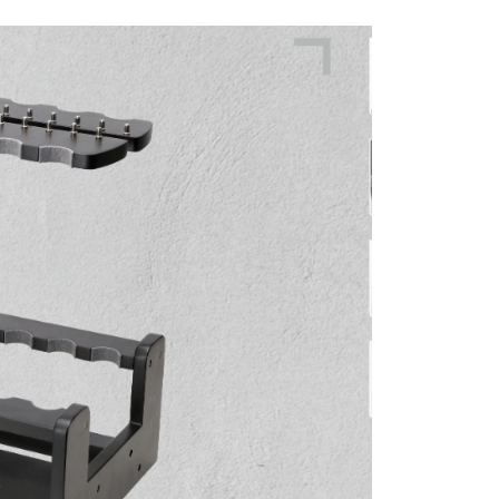
項】
00，滿NT$3,000(含以上)免運費
恩沛科技股份有限公司提供之「AFTEE先享後付」服務完成之
依本服務之必要範圍內提供個人資料，並將交易相關給付款項請
配送(**下單前請私訊客服確認實際運費(運費另
查看運費
讓予恩沛科技股份有限公司。
個人資料處理事宜，請瀏覽以下網址：
得以成立**)
ee.tw/terms/#terms3
年的使用者請事先徵得法定代理人或監護人之同意方可使用
E先享後付」，若未經同意申辦者引起之損失，本公司不負相關責
AFTEE先享後付」時，將依據個別帳號之用戶狀況，依本公司
核予不同之上限額度；若仍有額度不足之情形，本公司將視審查
用戶進行身份認證。
一人註冊多個帳號或使用他人資訊註冊。若發現惡意使用之情
科技股份有限公司將有權停止該用戶之使用額度並採取法律行