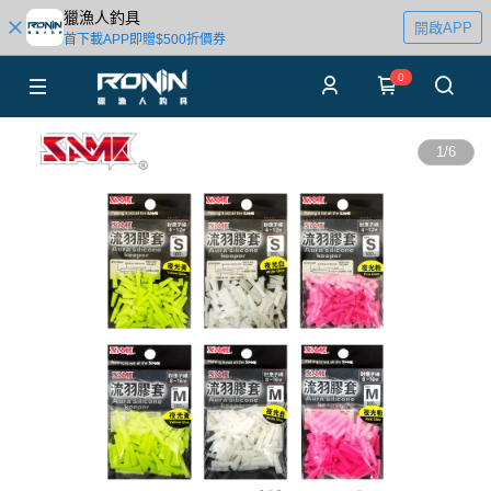
獵漁人釣具
開啟APP
首下載APP即贈$500折價券
0
1
/
6