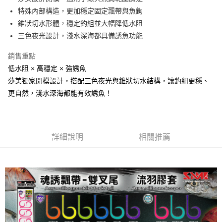
２．便利：只要手機號碼，簡訊認證，即可結帳。
法說明評估內容。
特殊內部構造，更加穩定固定飄帶與魚鉤
３．安心：先確認商品／服務後，再付款。
【繳款方式說明】
運送方式
錐狀切水形體，穩定釣組並大幅降低水阻
1.分期款項不併入電信帳單，「大哥付你分期」於每月結算日後寄送繳費提
【「AFTEE先享後付」結帳流程】
全家取貨付款
醒簡訊。
三色夜光設計，淺水深海都具備誘魚功能
１．於結帳方式選擇「AFTEE先享後付」後，將跳轉至「AFTEE先享後付」
2.透過簡訊連結打開帳單後，可選擇「超商條碼／台灣大直營門市／銀行轉
每筆NT$60，滿NT$1,200(含以上)免運費
結帳頁面，進行簡訊認證並確認金額後，即可完成結帳。
帳／街口支付／iPASS MONEY」等通路繳費。
２．訂單成立數日內，您將收到繳費通知簡訊。
銷售重點
付款後全家取貨
３．收到繳費通知簡訊後14天內，點擊此簡訊中的連結，可透過四大超商／
低水阻 × 高穩定 × 強誘魚
【注意事項】
ATM／網路銀行／等多元方式進行付款，方視為交易完成。
每筆NT$60，滿NT$1,200(含以上)免運費
1.本服務係由「台灣大哥大股份有限公司」（以下簡稱本公司）所提供，讓
莎美獨家開模設計，搭配三色夜光與錐狀切水結構，讓釣組更穩、
※ 請注意：結帳手續完成當下不需立刻繳費，但若您需要取消訂單，請聯絡
用戶於交易時，得透過本服務購買商品或服務，並由商店將買賣／分期付款
購買商品的店家。未經商家同意取消之訂單仍視為有效，需透過AFTEE先享
更自然，淺水深海都能有效誘魚！
7-11取貨付款
買賣價金債權讓與本公司後，依約使用本公司帳單繳交帳款。
後付繳納相關費用。
2.基於同意付款使用「大哥付你分期」之契約關係目的，商店將以您的個人
每筆NT$60，滿NT$1,200(含以上)免運費
※ 交易是否成功請以「AFTEE先享後付 」之結帳頁面顯示為準，若有關於
資料（包含姓名、電話或地址）提供予台灣大哥大進項蒐集、處理及利用，
是否繳費成功／繳費後需取消欲退款等相關疑問，請聯繫「AFTEE先享後付
由本公司與您本人進行分期帳單所需資料之確認、核對及更正。
客戶支援中心」
https://netprotections.freshdesk.com/support/home
付款後7-11取貨
3.完整用戶服務條款，請詳閱以下連結：
https://oppay.tw/userRule
詳細說明
相關推薦
每筆NT$60，滿NT$1,200(含以上)免運費
【注意事項】
１．透過由恩沛科技股份有限公司提供之「AFTEE先享後付」服務完成之交
一般宅配（門市自取請勿下單，請聯繫客服）
易，需依本服務之必要範圍內提供個人資料，並將交易相關給付款項請求債
權轉讓予恩沛科技股份有限公司。
每筆NT$100，滿NT$2,000(含以上)免運費
２．關於個人資料處理事宜，請瀏覽以下網址：
https://aftee.tw/terms/#terms3
離島一般宅配
３．未成年的使用者請事先徵得法定代理人或監護人之同意方可使用
每筆NT$200，滿NT$2,000(含以上)免運費
「AFTEE先享後付」，若未經同意申辦者引起之損失，本公司不負相關責
任。