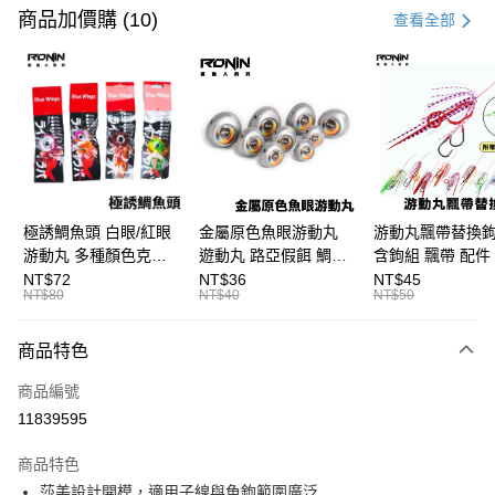
信用卡一次付款
商品加價購 (10)
查看全部
信用卡分期付款
3 期 0 利率 每期
NT$90
21家銀行
合作金庫商業銀行
第一商業銀行
超商取貨付款
華南商業銀行
彰化商業銀行
Apple Pay
上海商業儲蓄銀行
台北富邦商業銀行
國泰世華商業銀行
兆豐國際商業銀行
街口支付
臺灣中小企業銀行
台中商業銀行
極誘鯛魚頭 白眼/紅眼
金屬原色魚眼游動丸
游動丸飄帶替換
匯豐（台灣）商業銀行
華泰商業銀行
游動丸 多種顏色克數
遊動丸 路亞假餌 鯛魚
含鉤組 飄帶 配件
悠遊付
聯邦商業銀行
遠東國際商業銀行
可選 B250
頭 B400
頭 游動丸 T923
NT$72
NT$36
NT$45
元大商業銀行
永豐商業銀行
NT$80
NT$40
NT$50
大哥付你分期
玉山商業銀行
星展（台灣）商業銀行
相關說明
台新國際商業銀行
中國信託商業銀行
商品特色
【大哥付你分期使用說明】
台灣樂天信用卡公司
AFTEE先享後付
1.本服務由台灣大哥大提供，台灣大哥大用戶可立即使用無須另外申請。
商品編號
2.付款方式選擇「大哥付你分期」，訂單成立後會自動跳轉到大哥付的交易
相關說明
流程，驗證手機門號後，選擇欲分期的期數、繳款截止日，確認付款後即完
11839595
【關於「AFTEE先享後付」】
成交易。
ATM付款
AFTEE先享後付是「在收到商品之後才付款」的支付方式。 讓您購物簡單
3.實際核准額度、可分期數及費用金額請依後續交易確認頁面所載為準。
便利好安心！
商品特色
4.訂單成立30分鐘內，如未前往確認交易或遇審核未通過，訂單將自動取
貨到付款
１．簡單：不需註冊會員、不需綁卡、不需儲值。
消。如遇「轉專審核」未通過狀況，表示未達大哥付你分期系統評分，恕無
莎美設計開模，適用子線與魚鉤範圍廣泛