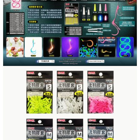
貨到付款（門市自取請勿下單，請聯繫客服）
４．使用「AFTEE先享後付」時，將依據個別帳號之用戶狀況，依本公司即
時審查核予不同之上限額度；若仍有額度不足之情形，本公司將視審查結果
每筆NT$200，滿NT$3,000(含以上)免運費
請求用戶進行身份認證。
５．嚴禁一人註冊多個帳號或使用他人資訊註冊。若發現惡意使用之情形，
國家/地區配送(**下單前請私訊客服確認實際運費(運費另
查看運費
恩沛科技股份有限公司將有權停止該用戶之使用額度並採取法律行動。
計)，訂單才得以成立**)