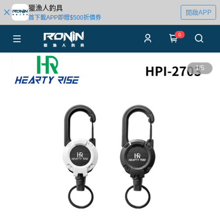
獵漁人釣具
開啟APP
首下載APP即贈$500折價券
0
1
/
5