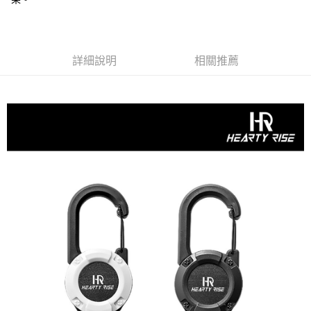
２．便利：只要手機號碼，簡訊認證，即可結帳。
法說明評估內容。
３．安心：先確認商品／服務後，再付款。
【繳款方式說明】
運送方式
1.分期款項不併入電信帳單，「大哥付你分期」於每月結算日後寄送繳費提
【「AFTEE先享後付」結帳流程】
全家取貨付款
醒簡訊。
１．於結帳方式選擇「AFTEE先享後付」後，將跳轉至「AFTEE先享後付」
2.透過簡訊連結打開帳單後，可選擇「超商條碼／台灣大直營門市／銀行轉
詳細說明
相關推薦
每筆NT$60，滿NT$1,200(含以上)免運費
結帳頁面，進行簡訊認證並確認金額後，即可完成結帳。
帳／街口支付／iPASS MONEY」等通路繳費。
２．訂單成立數日內，您將收到繳費通知簡訊。
付款後全家取貨
３．收到繳費通知簡訊後14天內，點擊此簡訊中的連結，可透過四大超商／
【注意事項】
ATM／網路銀行／等多元方式進行付款，方視為交易完成。
每筆NT$60，滿NT$1,200(含以上)免運費
1.本服務係由「台灣大哥大股份有限公司」（以下簡稱本公司）所提供，讓
※ 請注意：結帳手續完成當下不需立刻繳費，但若您需要取消訂單，請聯絡
用戶於交易時，得透過本服務購買商品或服務，並由商店將買賣／分期付款
購買商品的店家。未經商家同意取消之訂單仍視為有效，需透過AFTEE先享
7-11取貨付款
買賣價金債權讓與本公司後，依約使用本公司帳單繳交帳款。
後付繳納相關費用。
2.基於同意付款使用「大哥付你分期」之契約關係目的，商店將以您的個人
每筆NT$60，滿NT$1,200(含以上)免運費
※ 交易是否成功請以「AFTEE先享後付 」之結帳頁面顯示為準，若有關於
資料（包含姓名、電話或地址）提供予台灣大哥大進項蒐集、處理及利用，
是否繳費成功／繳費後需取消欲退款等相關疑問，請聯繫「AFTEE先享後付
由本公司與您本人進行分期帳單所需資料之確認、核對及更正。
客戶支援中心」
https://netprotections.freshdesk.com/support/home
付款後7-11取貨
3.完整用戶服務條款，請詳閱以下連結：
https://oppay.tw/userRule
每筆NT$60，滿NT$1,200(含以上)免運費
【注意事項】
１．透過由恩沛科技股份有限公司提供之「AFTEE先享後付」服務完成之交
一般宅配（門市自取請勿下單，請聯繫客服）
易，需依本服務之必要範圍內提供個人資料，並將交易相關給付款項請求債
權轉讓予恩沛科技股份有限公司。
每筆NT$100，滿NT$2,000(含以上)免運費
２．關於個人資料處理事宜，請瀏覽以下網址：
https://aftee.tw/terms/#terms3
離島一般宅配
３．未成年的使用者請事先徵得法定代理人或監護人之同意方可使用
每筆NT$200，滿NT$2,000(含以上)免運費
「AFTEE先享後付」，若未經同意申辦者引起之損失，本公司不負相關責
任。