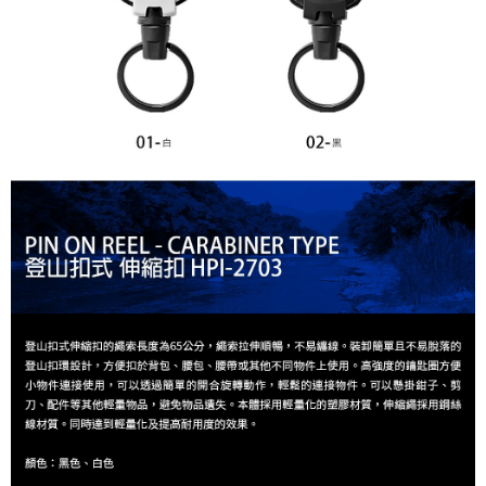
貨到付款（門市自取請勿下單，請聯繫客服）
４．使用「AFTEE先享後付」時，將依據個別帳號之用戶狀況，依本公司即
時審查核予不同之上限額度；若仍有額度不足之情形，本公司將視審查結果
每筆NT$200，滿NT$3,000(含以上)免運費
請求用戶進行身份認證。
５．嚴禁一人註冊多個帳號或使用他人資訊註冊。若發現惡意使用之情形，
國家/地區配送(**下單前請私訊客服確認實際運費(運費另
查看運費
恩沛科技股份有限公司將有權停止該用戶之使用額度並採取法律行動。
計)，訂單才得以成立**)