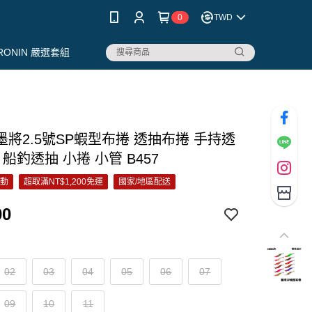
0
TWD
RONIN 嚴選套組
k 墨將2.5號SP蝦型布捲 透抽布捲 手持透
 船釣透抽 小捲 小管 B457
活動
超取滿NT$1,200免運
國家/地區配送
00
02
03
04
05
06
07
09
10
11