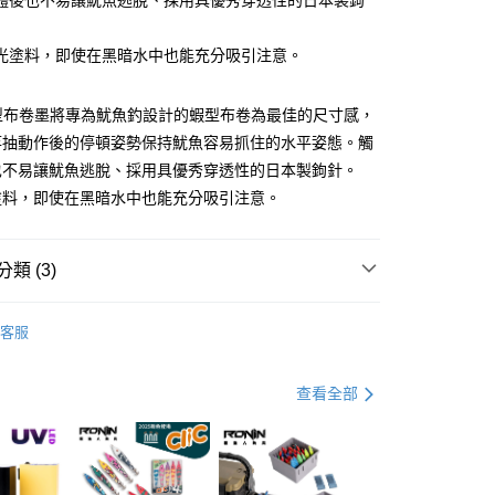
體後也不易讓魷魚逃脫、採用具優秀穿透性的日本製鉤
業儲蓄銀行
台北富邦商業銀行
華商業銀行
兆豐國際商業銀行
光塗料，即使在黑暗水中也能充分吸引注意。
小企業銀行
台中商業銀行
台灣）商業銀行
華泰商業銀行
業銀行
遠東國際商業銀行
蝦型布卷墨將專為魷魚釣設計的蝦型布卷為最佳的尺寸感，
業銀行
永豐商業銀行
分期
竿抽動作後的停頓姿勢保持魷魚容易抓住的水平姿態。觸
業銀行
星展（台灣）商業銀行
也不易讓魷魚逃脫、採用具優秀穿透性的日本製鉤針。
際商業銀行
中國信託商業銀行
你分期使用說明】
塗料，即使在黑暗水中也能充分吸引注意。
天信用卡公司
享後付
由台灣大哥大提供，台灣大哥大用戶可立即使用無須另外申請。
式選擇「大哥付你分期」，訂單成立後會自動跳轉到大哥付的交易
證手機門號後，選擇欲分期的期數、繳款截止日，確認付款後即
FTEE先享後付」】
。
類 (3)
先享後付是「在收到商品之後才付款」的支付方式。 讓您購物簡單
准額度、可分期數及費用金額請依後續交易確認頁面所載為準。
心！
立30分鐘內，如未前往確認交易或遇審核未通過，訂單將自動取
：不需註冊會員、不需綁卡、不需儲值。
硬餌-布捲/泥棒
「轉專審核」未通過狀況，表示未達大哥付你分期系統評分，恕
：只要手機號碼，簡訊認證，即可結帳。
客服
評估內容。
專區
船釣透抽裝備指南
：先確認商品／服務後，再付款。
式說明】
項不併入電信帳單，「大哥付你分期」於每月結算日後寄送繳費提
ZEECK
EE先享後付」結帳流程】
查看全部
方式選擇「AFTEE先享後付」後，將跳轉至「AFTEE先享後
付款
訊連結打開帳單後，可選擇「超商條碼／台灣大直營門市／銀行轉
頁面，進行簡訊認證並確認金額後，即可完成結帳。
付／iPASS MONEY」等通路繳費。
0，滿NT$1,200(含以上)免運費
成立數日內，您將收到繳費通知簡訊。
費通知簡訊後14天內，點擊此簡訊中的連結，可透過四大超商
項】
網路銀行／等多元方式進行付款，方視為交易完成。
家取貨