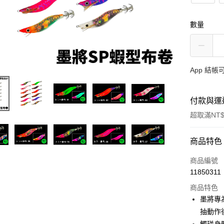
數量
App 結
付款與運
超取滿NT$
付款方式
商品特色
信用卡一
商品編號
11850311
信用卡分
商品特色
3 期 
墨將專
合作金
抽動作
超商取貨
華南商