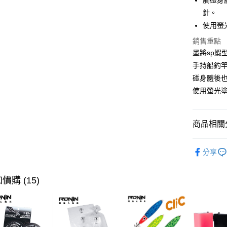
觸碰身
Apple Pay
上海商
針。
國泰世
使用螢
街口支付
臺灣中
匯豐（
銷售重點
悠遊付
聯邦商
墨將sp
元大商
大哥付你
手持船釣
玉山商
相關說明
碰身體後
台新國
【大哥付
使用螢光
台灣樂
AFTEE先
1.本服務
2.付款方
相關說明
流程，驗
【關於「A
ATM付款
完成交易
商品相關分
AFTEE
3.實際核
便利好安
4.訂單成
貨到付款
１．簡單
路亞假餌
消。如遇
２．便利
分享
無法說明
主題釣法
３．安心
【繳款方
運送方式
品牌專區
1.分期款
【「AFT
價購 (15)
醒簡訊。
１．於結帳
全家取貨
2.透過簡
付」結帳
帳／街口支
每筆NT$6
２．訂單
３．收到繳
【注意事
／ATM／
付款後全