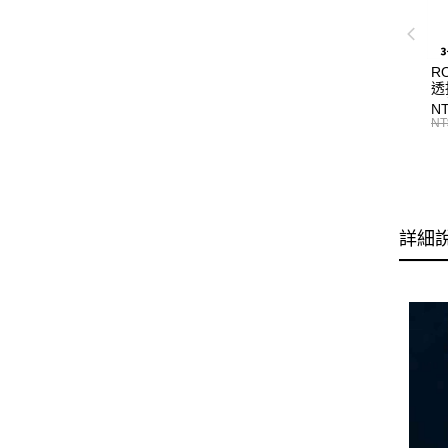
R
透
工
NT
海
NT
詳細