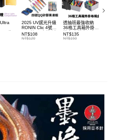
係由「台灣大哥大股份有限公司」（以下簡稱本公司）所提供，讓
：結帳手續完成當下不需立刻繳費，但若您需要取消訂單，請聯
0，滿NT$1,200(含以上)免運費
易時，得透過本服務購買商品或服務，並由商店將買賣／分期付
的店家。未經商家同意取消之訂單仍視為有效，需透過AFTEE
金債權讓與本公司後，依約使用本公司帳單繳交帳款。
繳納相關費用。
付款
意付款使用「大哥付你分期」之契約關係目的，商店將以您的個人
否成功請以「AFTEE先享後付 」之結帳頁面顯示為準，若有關於
ltra
2025 UV感光升級
透抽班最強收納
SHIMANO DAIW
含姓名、電話或地址）提供予台灣大哥大進項蒐集、處理及利
功／繳費後需取消欲退款等相關疑問，請聯繫「AFTEE先享後
0，滿NT$1,200(含以上)免運費
RONIN Clic 4號矽
36格工具箱外掛布
適用 兩公尺 2孔
公司與您本人進行分期帳單所需資料之確認、核對及更正。
援中心」
https://netprotections.freshdesk.com/support/home
tor 紫
膠顆粒QQ布捲 透
捲盒 布捲收納盒
電動捲線器 奶瓶
NT$108
NT$135
NT$315
戶服務條款，請詳閱以下連結：
https://oppay.tw/userRule
燈 夜光
抽布捲 B296
明邦工具箱皆可使
源線 奶瓶延長線
1取貨
NT$120
NT$150
NT$350
T698
用 A250
T998
項】
0，滿NT$1,200(含以上)免運費
恩沛科技股份有限公司提供之「AFTEE先享後付」服務完成之
依本服務之必要範圍內提供個人資料，並將交易相關給付款項請
（門市自取請勿下單，請聯繫客服）
讓予恩沛科技股份有限公司。
個人資料處理事宜，請瀏覽以下網址：
00，滿NT$2,000(含以上)免運費
ee.tw/terms/#terms3
年的使用者請事先徵得法定代理人或監護人之同意方可使用
宅配
E先享後付」，若未經同意申辦者引起之損失，本公司不負相關責
00，滿NT$2,000(含以上)免運費
AFTEE先享後付」時，將依據個別帳號之用戶狀況，依本公司
（門市自取請勿下單，請聯繫客服）
核予不同之上限額度；若仍有額度不足之情形，本公司將視審查
用戶進行身份認證。
00，滿NT$3,000(含以上)免運費
一人註冊多個帳號或使用他人資訊註冊。若發現惡意使用之情
科技股份有限公司將有權停止該用戶之使用額度並採取法律行
配送(**下單前請私訊客服確認實際運費(運費另
查看運費
得以成立**)