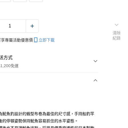
清除
紀錄
帳可享專屬活動優惠價
立即下載
送方式
1,200免運
次付款
期付款
0 利率 每期
NT$33
21家銀行
為魷魚釣設計的蝦型布卷為最佳的尺寸感，手持船釣竿
庫商業銀行
第一商業銀行
後的停頓姿勢保持魷魚容易抓住的水平姿態。
付款
業銀行
彰化商業銀行