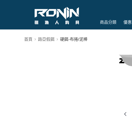
商品分類
優惠
首頁
路亞假餌
硬餌-布捲/泥棒