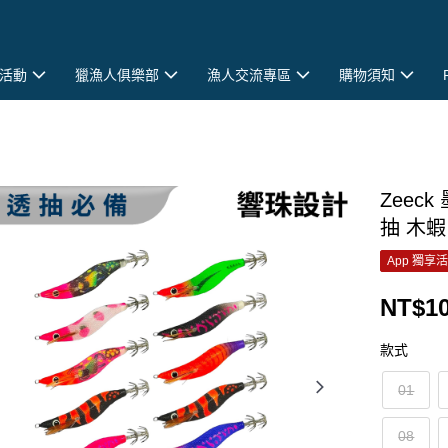
活動
獵漁人俱樂部
漁人交流專區
購物須知
Zeec
抽 木蝦
App 獨享
NT$1
款式
01
08