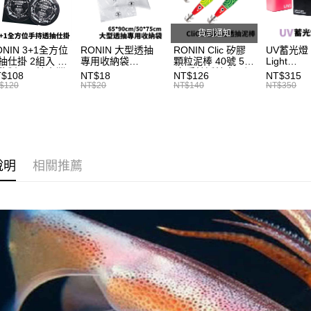
1.本服務
※ 請注意
每筆NT$6
用戶於交
絡購買商品
款買賣價
先享後付
貨到通知
7-11取貨
2.基於同
※ 交易是
ONIN 3+1全方位
RONIN 大型透抽
RONIN Clic 矽膠
UV蓄光燈 U
資料（包
是否繳費成
每筆NT$6
抽仕掛 2組入 手
專用收納袋
顆粒泥棒 40號 50
Light
用，由本
付客戶支
秘製！最適台灣
65*90cm/50*75cm
號 手持透抽專用泥
Compensa
$108
NT$18
NT$126
NT$315
3.完整用
域 T991
台灣製SGS檢驗無
棒 布卷鉛 B297
外燈 夜光
付款後7-1
$120
NT$20
NT$140
NT$350
毒 加厚加大版 透
加亮盒 
【注意事
每筆NT$6
抽袋 / 砲管袋 / 軟
１．透過由
絲花枝袋 / 漁貨袋
交易，需
T999
一般宅配
求債權轉
２．關於
每筆NT$1
https://aft
說明
相關推薦
３．未成
離島一般
「AFTE
每筆NT$2
任。
４．使用「
貨到付款
即時審查
結果請求
每筆NT$2
５．嚴禁
形，恩沛
國家/地區
動。
計)，訂單才