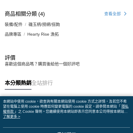
商品相關分類 (4)
查看全部
裝備/配件
磯玉柄/撈網/搭鉤
品牌專區
Hearty Rise 漁拓
評價
喜歡這個商品嗎？購買後給他一個好評吧
本分類熱銷
全站排行
本網站中使用 cookie，欲查詢有關本網站使用 cookie 方式之詳情，及若您不希
熱門標籤
望在電腦上使用 cookie 時應如何變更電腦的 cookie 設定，請參閱本網站「
隱私
權條款
」之 Cookie 聲明。您繼續使用本網站即表示您同意本公司得按本網站使
用條款之 Cookie 聲明使用 cookie。
了解更多 >