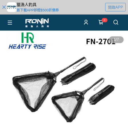
獵漁人釣具
開啟APP
首下載APP即贈$500折價券
0
1
/
7