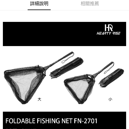
２．便利：只要手機號碼，簡訊認證，即可結帳。
詳細說明
相關推薦
法說明評估內容。
３．安心：先確認商品／服務後，再付款。
【繳款方式說明】
運送方式
1.分期款項不併入電信帳單，「大哥付你分期」於每月結算日後寄送繳費提
【「AFTEE先享後付」結帳流程】
全家取貨付款
醒簡訊。
１．於結帳方式選擇「AFTEE先享後付」後，將跳轉至「AFTEE先享後付」
2.透過簡訊連結打開帳單後，可選擇「超商條碼／台灣大直營門市／銀行轉
每筆NT$60，滿NT$1,200(含以上)免運費
結帳頁面，進行簡訊認證並確認金額後，即可完成結帳。
帳／街口支付／iPASS MONEY」等通路繳費。
２．訂單成立數日內，您將收到繳費通知簡訊。
付款後全家取貨
３．收到繳費通知簡訊後14天內，點擊此簡訊中的連結，可透過四大超商／
【注意事項】
ATM／網路銀行／等多元方式進行付款，方視為交易完成。
每筆NT$60，滿NT$1,200(含以上)免運費
1.本服務係由「台灣大哥大股份有限公司」（以下簡稱本公司）所提供，讓
※ 請注意：結帳手續完成當下不需立刻繳費，但若您需要取消訂單，請聯絡
用戶於交易時，得透過本服務購買商品或服務，並由商店將買賣／分期付款
購買商品的店家。未經商家同意取消之訂單仍視為有效，需透過AFTEE先享
7-11取貨付款
買賣價金債權讓與本公司後，依約使用本公司帳單繳交帳款。
後付繳納相關費用。
2.基於同意付款使用「大哥付你分期」之契約關係目的，商店將以您的個人
每筆NT$60，滿NT$1,200(含以上)免運費
※ 交易是否成功請以「AFTEE先享後付 」之結帳頁面顯示為準，若有關於
資料（包含姓名、電話或地址）提供予台灣大哥大進項蒐集、處理及利用，
是否繳費成功／繳費後需取消欲退款等相關疑問，請聯繫「AFTEE先享後付
由本公司與您本人進行分期帳單所需資料之確認、核對及更正。
客戶支援中心」
https://netprotections.freshdesk.com/support/home
付款後7-11取貨
3.完整用戶服務條款，請詳閱以下連結：
https://oppay.tw/userRule
每筆NT$60，滿NT$1,200(含以上)免運費
【注意事項】
１．透過由恩沛科技股份有限公司提供之「AFTEE先享後付」服務完成之交
一般宅配（門市自取請勿下單，請聯繫客服）
易，需依本服務之必要範圍內提供個人資料，並將交易相關給付款項請求債
權轉讓予恩沛科技股份有限公司。
每筆NT$100，滿NT$2,000(含以上)免運費
２．關於個人資料處理事宜，請瀏覽以下網址：
https://aftee.tw/terms/#terms3
離島一般宅配
３．未成年的使用者請事先徵得法定代理人或監護人之同意方可使用
每筆NT$200，滿NT$2,000(含以上)免運費
「AFTEE先享後付」，若未經同意申辦者引起之損失，本公司不負相關責
任。