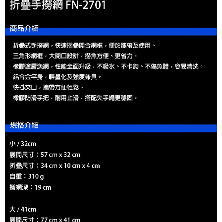
貨到付款（門市自取請勿下單，請聯繫客服）
４．使用「AFTEE先享後付」時，將依據個別帳號之用戶狀況，依本公司即
時審查核予不同之上限額度；若仍有額度不足之情形，本公司將視審查結果
每筆NT$200，滿NT$3,000(含以上)免運費
請求用戶進行身份認證。
５．嚴禁一人註冊多個帳號或使用他人資訊註冊。若發現惡意使用之情形，
國家/地區配送(**下單前請私訊客服確認實際運費(運費另
查看運費
恩沛科技股份有限公司將有權停止該用戶之使用額度並採取法律行動。
計)，訂單才得以成立**)