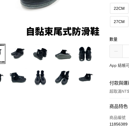
22CM
27CM
數量
App 結
付款與運
超取滿NT$
付款方式
商品特色
信用卡一
商品編號
11856389
信用卡分