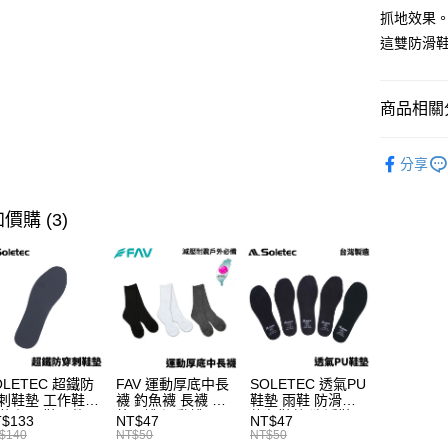
醒簡訊。
１．於結帳
抓地效果
全家取貨
2.透過簡
付」結帳
帳／街口支
這雙防滑
每筆NT$6
２．訂單
３．收到繳
【注意事
／ATM／
付款後全
1.本服務
※ 請注意
商品相關分
每筆NT$6
用戶於交
絡購買商品
款買賣價
先享後付
7-11取貨
戶外服飾
2.基於同
※ 交易是
分享
資料（包
是否繳費成
每筆NT$6
用，由本
付客戶支
3.完整用
付款後7-1
價購 (3)
【注意事
每筆NT$6
１．透過由
交易，需
一般宅配
求債權轉
２．關於
每筆NT$1
https://aft
３．未成
離島一般
「AFTE
每筆NT$2
任。
OLETEC 超鐵防
FAV 運動厚底中長
SOLETEC 透氣PU
４．使用「
刺鞋墊 工作鞋
襪 釣魚襪 長襪 戶
鞋墊 雨鞋 防滑鞋
貨到付款
即時審查
鞋 鋼頭鞋配件
外長襪 運動襪
釣魚鞋墊 溯溪鞋
$133
NT$47
NT$47
結果請求
每筆NT$2
67
C668
C693
$140
NT$50
NT$50
５．嚴禁