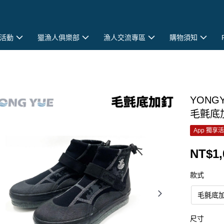
活動
獵漁人俱樂部
漁人交流專區
購物須知
YONG
毛氈底加
App 獨享
NT$1,
款式
毛氈底
尺寸