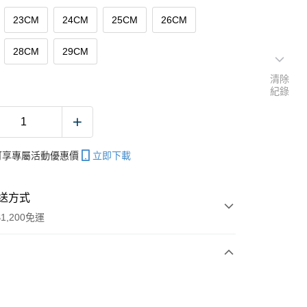
23CM
24CM
25CM
26CM
28CM
29CM
清除
紀錄
帳可享專屬活動優惠價
立即下載
送方式
1,200免運
次付款
期付款