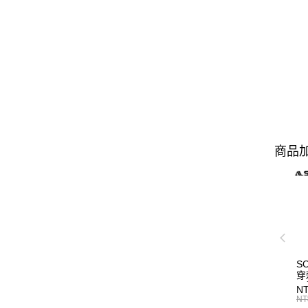
商品加
S
穿
雨
NT
C6
NT