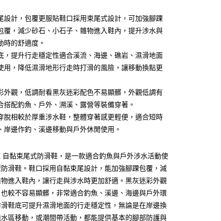
0 利率 每期
NT$350
21家銀行
尾設計，包覆更服貼鞋口採用束尾式設計，可加強腳踝
庫商業銀行
第一商業銀行
包覆，減少砂石、小石子、雜物進入鞋內，提升涉水與
付款
業銀行
彰化商業銀行
動時的舒適度。
業儲蓄銀行
台北富邦商業銀行
底，提升行走穩定性適合溪流、海邊、礁岩、濕滑地面
華商業銀行
兆豐國際商業銀行
使用，降低濕滑地形行走時打滑的風險，讓移動換點更
小企業銀行
台中商業銀行
台灣）商業銀行
華泰商業銀行
業銀行
遠東國際商業銀行
彩外觀，低調耐看黑灰迷彩配色不易顯髒，外觀低調有
業銀行
永豐商業銀行
分期
合搭配釣魚、戶外、溯溪、露營等裝備穿著。
業銀行
星展（台灣）商業銀行
穿脫相較於厚重涉水鞋，整體穿著感更輕便，適合短時
際商業銀行
中國信託商業銀行
你分期使用說明】
、岸邊作釣、溪邊移動與戶外休閒使用。
天信用卡公司
享後付
由台灣大哥大提供，台灣大哥大用戶可立即使用無須另外申請。
式選擇「大哥付你分期」，訂單成立後會自動跳轉到大哥付的交易
證手機門號後，選擇欲分期的期數、繳款截止日，確認付款後即
FTEE先享後付」】
UE 自黏束尾式防滑鞋，是一款適合釣魚與戶外涉水活動使
。
先享後付是「在收到商品之後才付款」的支付方式。 讓您購物簡單
型防滑鞋。鞋口採用自黏束尾設計，能加強腳踝包覆，減
准額度、可分期數及費用金額請依後續交易確認頁面所載為準。
心！
立30分鐘內，如未前往確認交易或遇審核未通過，訂單將自動取
雜物進入鞋內，讓行走與涉水時更加舒適。黑灰迷彩外觀
：不需註冊會員、不需綁卡、不需儲值。
「轉專審核」未通過狀況，表示未達大哥付你分期系統評分，恕
：只要手機號碼，簡訊認證，即可結帳。
，也較不容易顯髒，非常適合釣魚、溪邊、海邊與戶外環
評估內容。
：先確認商品／服務後，再付款。
防滑鞋底可提升濕滑地面的行走穩定性，無論是在岸邊換
式說明】
項不併入電信帳單，「大哥付你分期」於每月結算日後寄送繳費提
EE先享後付」結帳流程】
淺水區移動，或潮間帶活動，都能提供基本的腳部防護與