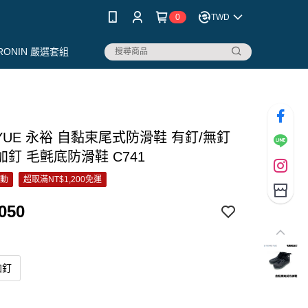
0
TWD
RONIN 嚴選套組
YUE 永裕 自黏束尾式防滑鞋 有釘/無釘
釘 毛氈底防滑鞋 C741
活動
超取滿NT$1,200免運
050
加釘