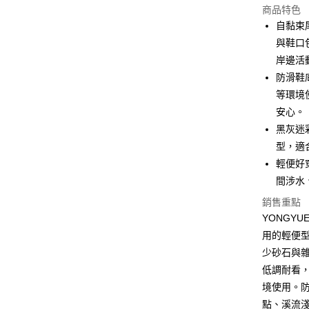
商品特色
3 期 
自黏束
合作金
與鞋口
超商取貨
華南商
岸邊活
Apple Pay
上海商
防滑鞋
國泰世
等環境
街口支付
臺灣中
安心。
匯豐（
悠遊付
聯邦商
黑灰迷
元大商
大哥付你
型，適
玉山商
相關說明
輕便好
台新國
【大哥付
間涉水
台灣樂
AFTEE先
1.本服務
2.付款方
銷售重點
相關說明
流程，驗
【關於「A
YONGY
ATM付款
完成交易
AFTEE
用的輕便
3.實際核
便利好安
4.訂單成
貨到付款
少砂石與
１．簡單
消。如遇
２．便利
低調耐看
無法說明
３．安心
境使用。
【繳款方
運送方式
1.分期款
【「AFT
點、溪流