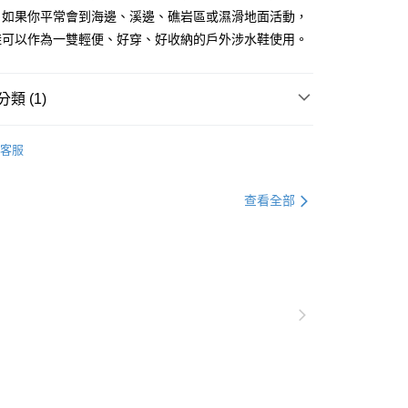
方式選擇「AFTEE先享後付」後，將跳轉至「AFTEE先享後
。如果你平常會到海邊、溪邊、礁岩區或濕滑地面活動，
付款
訊連結打開帳單後，可選擇「超商條碼／台灣大直營門市／銀行轉
頁面，進行簡訊認證並確認金額後，即可完成結帳。
付／iPASS MONEY」等通路繳費。
鞋可以作為一雙輕便、好穿、好收納的戶外涉水鞋使用。
0，滿NT$1,200(含以上)免運費
成立數日內，您將收到繳費通知簡訊。
費通知簡訊後14天內，點擊此簡訊中的連結，可透過四大超商
項】
網路銀行／等多元方式進行付款，方視為交易完成。
家取貨
係由「台灣大哥大股份有限公司」（以下簡稱本公司）所提供，讓
：結帳手續完成當下不需立刻繳費，但若您需要取消訂單，請聯
類 (1)
0，滿NT$1,200(含以上)免運費
易時，得透過本服務購買商品或服務，並由商店將買賣／分期付
的店家。未經商家同意取消之訂單仍視為有效，需透過AFTEE
金債權讓與本公司後，依約使用本公司帳單繳交帳款。
繳納相關費用。
付款
鞋子/襪子
意付款使用「大哥付你分期」之契約關係目的，商店將以您的個人
否成功請以「AFTEE先享後付 」之結帳頁面顯示為準，若有關於
客服
含姓名、電話或地址）提供予台灣大哥大進項蒐集、處理及利
功／繳費後需取消欲退款等相關疑問，請聯繫「AFTEE先享後
0，滿NT$1,200(含以上)免運費
公司與您本人進行分期帳單所需資料之確認、核對及更正。
援中心」
https://netprotections.freshdesk.com/support/home
戶服務條款，請詳閱以下連結：
https://oppay.tw/userRule
1取貨
查看全部
項】
0，滿NT$1,200(含以上)免運費
恩沛科技股份有限公司提供之「AFTEE先享後付」服務完成之
依本服務之必要範圍內提供個人資料，並將交易相關給付款項請
（門市自取請勿下單，請聯繫客服）
讓予恩沛科技股份有限公司。
個人資料處理事宜，請瀏覽以下網址：
00，滿NT$2,000(含以上)免運費
ee.tw/terms/#terms3
年的使用者請事先徵得法定代理人或監護人之同意方可使用
宅配
E先享後付」，若未經同意申辦者引起之損失，本公司不負相關責
00，滿NT$2,000(含以上)免運費
AFTEE先享後付」時，將依據個別帳號之用戶狀況，依本公司
（門市自取請勿下單，請聯繫客服）
核予不同之上限額度；若仍有額度不足之情形，本公司將視審查
用戶進行身份認證。
00，滿NT$3,000(含以上)免運費
一人註冊多個帳號或使用他人資訊註冊。若發現惡意使用之情