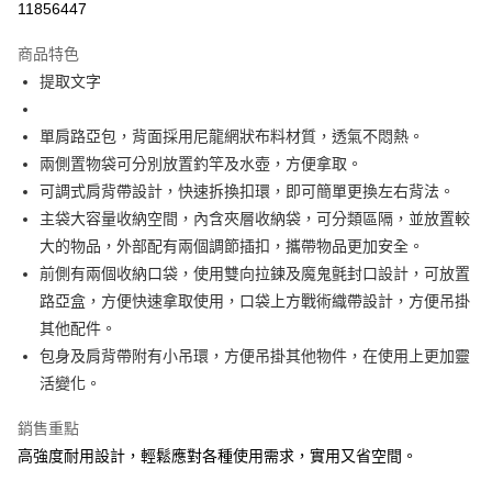
11856447
3 期 0 利率 每期
NT$216
21家銀行
商品特色
合作金庫商業銀行
第一商業銀行
超商取貨付款
提取文字
華南商業銀行
彰化商業銀行
Apple Pay
上海商業儲蓄銀行
台北富邦商業銀行
國泰世華商業銀行
兆豐國際商業銀行
單肩路亞包，背面採用尼龍網狀布料材質，透氣不悶熱。
街口支付
臺灣中小企業銀行
台中商業銀行
兩側置物袋可分別放置釣竿及水壺，方便拿取。
匯豐（台灣）商業銀行
華泰商業銀行
可調式肩背帶設計，快速拆換扣環，即可簡單更換左右背法。
悠遊付
聯邦商業銀行
遠東國際商業銀行
主袋大容量收納空間，內含夾層收納袋，可分類區隔，並放置較
元大商業銀行
永豐商業銀行
大哥付你分期
大的物品，外部配有兩個調節插扣，攜帶物品更加安全。
玉山商業銀行
星展（台灣）商業銀行
相關說明
前側有兩個收納口袋，使用雙向拉鍊及魔鬼氈封口設計，可放置
台新國際商業銀行
中國信託商業銀行
【大哥付你分期使用說明】
台灣樂天信用卡公司
路亞盒，方便快速拿取使用，口袋上方戰術織帶設計，方便吊掛
AFTEE先享後付
1.本服務由台灣大哥大提供，台灣大哥大用戶可立即使用無須另外申請。
2.付款方式選擇「大哥付你分期」，訂單成立後會自動跳轉到大哥付的交易
其他配件。
相關說明
流程，驗證手機門號後，選擇欲分期的期數、繳款截止日，確認付款後即完
【關於「AFTEE先享後付」】
包身及肩背帶附有小吊環，方便吊掛其他物件，在使用上更加靈
成交易。
ATM付款
AFTEE先享後付是「在收到商品之後才付款」的支付方式。 讓您購物簡單
活變化。
3.實際核准額度、可分期數及費用金額請依後續交易確認頁面所載為準。
便利好安心！
4.訂單成立30分鐘內，如未前往確認交易或遇審核未通過，訂單將自動取
貨到付款
１．簡單：不需註冊會員、不需綁卡、不需儲值。
消。如遇「轉專審核」未通過狀況，表示未達大哥付你分期系統評分，恕無
銷售重點
２．便利：只要手機號碼，簡訊認證，即可結帳。
法說明評估內容。
３．安心：先確認商品／服務後，再付款。
高強度耐用設計，輕鬆應對各種使用需求，實用又省空間。
【繳款方式說明】
運送方式
1.分期款項不併入電信帳單，「大哥付你分期」於每月結算日後寄送繳費提