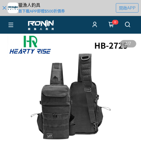
獵漁人釣具
開啟APP
首下載APP即贈$500折價券
0
1
/
7