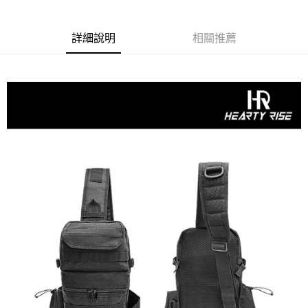
【「AFTEE先享後付」結帳流程】
全家取貨付款
醒簡訊。
１．於結帳方式選擇「AFTEE先享後付」後，將跳轉至「AFTEE先享後付」
2.透過簡訊連結打開帳單後，可選擇「超商條碼／台灣大直營門市／銀行轉
每筆NT$60，滿NT$1,200(含以上)免運費
結帳頁面，進行簡訊認證並確認金額後，即可完成結帳。
帳／街口支付／iPASS MONEY」等通路繳費。
２．訂單成立數日內，您將收到繳費通知簡訊。
詳細說明
相關推薦
付款後全家取貨
３．收到繳費通知簡訊後14天內，點擊此簡訊中的連結，可透過四大超商／
【注意事項】
ATM／網路銀行／等多元方式進行付款，方視為交易完成。
每筆NT$60，滿NT$1,200(含以上)免運費
1.本服務係由「台灣大哥大股份有限公司」（以下簡稱本公司）所提供，讓
※ 請注意：結帳手續完成當下不需立刻繳費，但若您需要取消訂單，請聯絡
用戶於交易時，得透過本服務購買商品或服務，並由商店將買賣／分期付款
購買商品的店家。未經商家同意取消之訂單仍視為有效，需透過AFTEE先享
7-11取貨付款
買賣價金債權讓與本公司後，依約使用本公司帳單繳交帳款。
後付繳納相關費用。
2.基於同意付款使用「大哥付你分期」之契約關係目的，商店將以您的個人
每筆NT$60，滿NT$1,200(含以上)免運費
※ 交易是否成功請以「AFTEE先享後付 」之結帳頁面顯示為準，若有關於
資料（包含姓名、電話或地址）提供予台灣大哥大進項蒐集、處理及利用，
是否繳費成功／繳費後需取消欲退款等相關疑問，請聯繫「AFTEE先享後付
由本公司與您本人進行分期帳單所需資料之確認、核對及更正。
客戶支援中心」
https://netprotections.freshdesk.com/support/home
付款後7-11取貨
3.完整用戶服務條款，請詳閱以下連結：
https://oppay.tw/userRule
每筆NT$60，滿NT$1,200(含以上)免運費
【注意事項】
１．透過由恩沛科技股份有限公司提供之「AFTEE先享後付」服務完成之交
一般宅配（門市自取請勿下單，請聯繫客服）
易，需依本服務之必要範圍內提供個人資料，並將交易相關給付款項請求債
權轉讓予恩沛科技股份有限公司。
每筆NT$100，滿NT$2,000(含以上)免運費
２．關於個人資料處理事宜，請瀏覽以下網址：
https://aftee.tw/terms/#terms3
離島一般宅配
３．未成年的使用者請事先徵得法定代理人或監護人之同意方可使用
每筆NT$200，滿NT$2,000(含以上)免運費
「AFTEE先享後付」，若未經同意申辦者引起之損失，本公司不負相關責
任。
貨到付款（門市自取請勿下單，請聯繫客服）
４．使用「AFTEE先享後付」時，將依據個別帳號之用戶狀況，依本公司即
時審查核予不同之上限額度；若仍有額度不足之情形，本公司將視審查結果
每筆NT$200，滿NT$3,000(含以上)免運費
請求用戶進行身份認證。