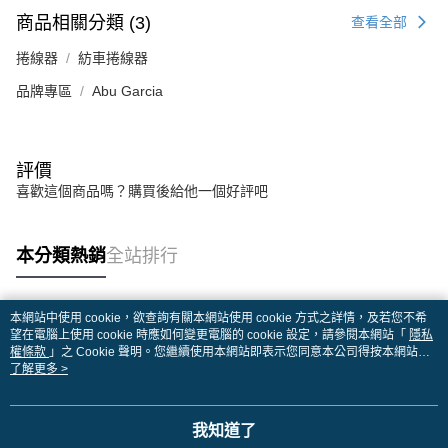
商品相關分類 (3)
查看全部
捲線器
紡車捲線器
品牌專區
Abu Garcia
評價
喜歡這個商品嗎？購買後給他一個好評吧
本分類熱銷
全站排行
本網站中使用 cookie，欲查詢有關本網站使用 cookie 方式之詳情，及若您不希
熱門標籤
望在電腦上使用 cookie 時應如何變更電腦的 cookie 設定，請參閱本網站「
隱私
權條款
」之 Cookie 聲明。您繼續使用本網站即表示您同意本公司得按本網站使
用條款之 Cookie 聲明使用 cookie。
了解更多 >
我知道了