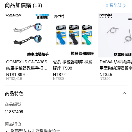
信用卡一次付款
商品加價購 (13)
查看全部
信用卡分期付款
3 期 0 利率 每期
NT$1,100
21家銀行
合作金庫商業銀行
第一商業銀行
超商取貨付款
華南商業銀行
彰化商業銀行
Apple Pay
上海商業儲蓄銀行
台北富邦商業銀行
國泰世華商業銀行
兆豐國際商業銀行
街口支付
臺灣中小企業銀行
台中商業銀行
GOMEXUS CJ-TA38S
愛釣 捲線器腳座 橡膠
DAIWA 紡車捲線
匯豐（台灣）商業銀行
華泰商業銀行
紡車捲線器改裝手把
腳座 T508
用型拋線環彈簧
悠遊付
聯邦商業銀行
遠東國際商業銀行
SHIMANO改裝品 紡車
線規 耳朵彈簧 紡
NT$1,899
NT$72
NT$45
元大商業銀行
永豐商業銀行
NT$2,419
NT$80
NT$50
大哥付你分期
改裝手把 I052
零件 T927
玉山商業銀行
星展（台灣）商業銀行
相關說明
台新國際商業銀行
中國信託商業銀行
商品特色
【大哥付你分期使用說明】
台灣樂天信用卡公司
AFTEE先享後付
1.本服務由台灣大哥大提供，台灣大哥大用戶可立即使用無須另外申請。
商品編號
2.付款方式選擇「大哥付你分期」，訂單成立後會自動跳轉到大哥付的交易
相關說明
流程，驗證手機門號後，選擇欲分期的期數、繳款截止日，確認付款後即完
11857409
【關於「AFTEE先享後付」】
成交易。
ATM付款
AFTEE先享後付是「在收到商品之後才付款」的支付方式。 讓您購物簡單
3.實際核准額度、可分期數及費用金額請依後續交易確認頁面所載為準。
便利好安心！
商品特色
4.訂單成立30分鐘內，如未前往確認交易或遇審核未通過，訂單將自動取
貨到付款
１．簡單：不需註冊會員、不需綁卡、不需儲值。
消。如遇「轉專審核」未通過狀況，表示未達大哥付你分期系統評分，恕無
緊湊型左右非對稱機身設計