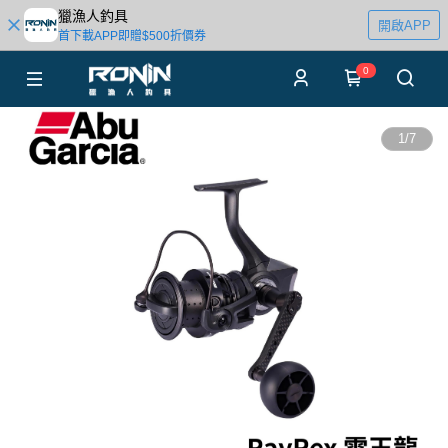
獵漁人釣具
開啟APP
首下載APP即贈$500折價券
0
1
/
7