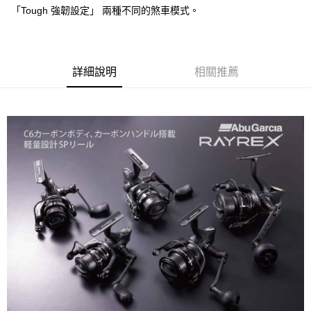
貨到付款（門市自取請勿下單，請聯繫客服）
４．使用「AFTEE先享後付」時，將依據個別帳號之用戶狀況，依本公司即
「Tough 強韌設定」 兩種不同的煞車模式。
時審查核予不同之上限額度；若仍有額度不足之情形，本公司將視審查結果
每筆NT$200，滿NT$3,000(含以上)免運費
請求用戶進行身份認證。
５．嚴禁一人註冊多個帳號或使用他人資訊註冊。若發現惡意使用之情形，
國家/地區配送(**下單前請私訊客服確認實際運費(運費另
查看運費
恩沛科技股份有限公司將有權停止該用戶之使用額度並採取法律行動。
計)，訂單才得以成立**)
詳細說明
相關推薦