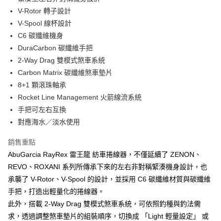
２．便利：只要手機號碼，簡訊認證，即可結帳。
法說明評估內容。
V-Rotor 轉子設計
３．安心：先確認商品／服務後，再付款。
【繳款方式說明】
運送方式
V-Spool 線杯設計
1.分期款項不併入電信帳單，「大哥付你分期」於每月結算日後寄送繳費提
【「AFTEE先享後付」結帳流程】
全家取貨付款
醒簡訊。
C6 碳纖維機身
１．於結帳方式選擇「AFTEE先享後付」後，將跳轉至「AFTEE先享後付」
2.透過簡訊連結打開帳單後，可選擇「超商條碼／台灣大直營門市／銀行轉
每筆NT$60，滿NT$1,200(含以上)免運費
結帳頁面，進行簡訊認證並確認金額後，即可完成結帳。
DuraCarbon 碳纖維手把
帳／街口支付／iPASS MONEY」等通路繳費。
２．訂單成立數日內，您將收到繳費通知簡訊。
2-Way Drag 雙模式煞車系統
付款後全家取貨
３．收到繳費通知簡訊後14天內，點擊此簡訊中的連結，可透過四大超商／
【注意事項】
Carbon Matrix 碳纖維煞車墊片
ATM／網路銀行／等多元方式進行付款，方視為交易完成。
每筆NT$60，滿NT$1,200(含以上)免運費
1.本服務係由「台灣大哥大股份有限公司」（以下簡稱本公司）所提供，讓
※ 請注意：結帳手續完成當下不需立刻繳費，但若您需要取消訂單，請聯絡
8+1 顆滾珠軸承
用戶於交易時，得透過本服務購買商品或服務，並由商店將買賣／分期付款
購買商品的店家。未經商家同意取消之訂單仍視為有效，需透過AFTEE先享
7-11取貨付款
買賣價金債權讓與本公司後，依約使用本公司帳單繳交帳款。
Rocket Line Management 火箭線流系統
後付繳納相關費用。
2.基於同意付款使用「大哥付你分期」之契約關係目的，商店將以您的個人
每筆NT$60，滿NT$1,200(含以上)免運費
※ 交易是否成功請以「AFTEE先享後付 」之結帳頁面顯示為準，若有關於
手把可左右互換
資料（包含姓名、電話或地址）提供予台灣大哥大進項蒐集、處理及利用，
是否繳費成功／繳費後需取消欲退款等相關疑問，請聯繫「AFTEE先享後付
對應海水／淡水使用
由本公司與您本人進行分期帳單所需資料之確認、核對及更正。
客戶支援中心」
https://netprotections.freshdesk.com/support/home
付款後7-11取貨
3.完整用戶服務條款，請詳閱以下連結：
https://oppay.tw/userRule
每筆NT$60，滿NT$1,200(含以上)免運費
銷售重點
【注意事項】
１．透過由恩沛科技股份有限公司提供之「AFTEE先享後付」服務完成之交
AbuGarcia RayRex 雷王龍 紡車捲線器，不僅延續了 ZENON、
一般宅配（門市自取請勿下單，請聯繫客服）
易，需依本服務之必要範圍內提供個人資料，並將交易相關給付款項請求債
REVO、ROXANI 系列所傳承下來的左右非對稱緊湊機身設計，也
權轉讓予恩沛科技股份有限公司。
每筆NT$100，滿NT$2,000(含以上)免運費
承襲了 V-Rotor、V-Spool 的設計，並採用 C6 碳纖維材質與碳纖維
２．關於個人資料處理事宜，請瀏覽以下網址：
https://aftee.tw/terms/#terms3
離島一般宅配
手把，打造出輕量化的捲線器。
３．未成年的使用者請事先徵得法定代理人或監護人之同意方可使用
每筆NT$200，滿NT$2,000(含以上)免運費
此外，搭載 2-Way Drag 雙模式煞車系統，可依照釣種與釣法需
「AFTEE先享後付」，若未經同意申辦者引起之損失，本公司不負相關責
任。
求，透過調整煞車墊片的組裝順序，切換成 「Light 輕量設定」 或