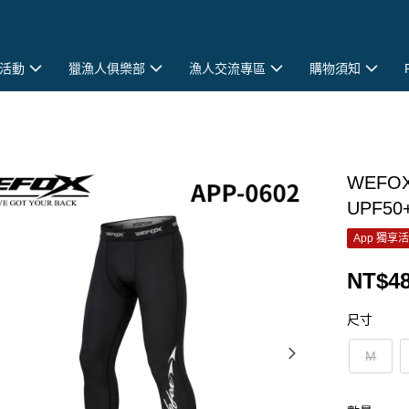
活動
獵漁人俱樂部
漁人交流專區
購物須知
WEFO
UPF50
App 獨享
NT$4
尺寸
M