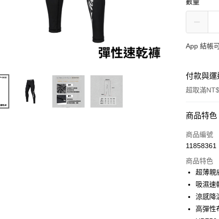
數量
App 結
付款與運
超取滿NT$
付款方式
商品特色
信用卡一
商品編號
11858361
信用卡分
商品特色
3 期 
超薄親
合作金
吸濕速
超商取貨
華南商
涼感降
Apple Pay
上海商
高彈性
國泰世