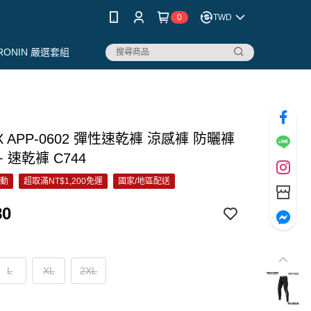
0
TWD
RONIN 嚴選套組
X APP-0602 彈性速乾褲 涼感褲 防曬褲
+ 速乾褲 C744
活動
超取滿NT$1,200免運
國家/地區配送
80
L
XL
2XL