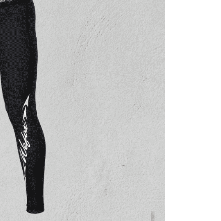
繳納相關費用。
付款
意付款使用「大哥付你分期」之契約關係目的，商店將以您的個人
否成功請以「AFTEE先享後付 」之結帳頁面顯示為準，若有關於
含姓名、電話或地址）提供予台灣大哥大進項蒐集、處理及利
功／繳費後需取消欲退款等相關疑問，請聯繫「AFTEE先享後
0，滿NT$1,200(含以上)免運費
公司與您本人進行分期帳單所需資料之確認、核對及更正。
援中心」
https://netprotections.freshdesk.com/support/home
戶服務條款，請詳閱以下連結：
https://oppay.tw/userRule
1取貨
項】
0，滿NT$1,200(含以上)免運費
恩沛科技股份有限公司提供之「AFTEE先享後付」服務完成之
依本服務之必要範圍內提供個人資料，並將交易相關給付款項請
（門市自取請勿下單，請聯繫客服）
讓予恩沛科技股份有限公司。
個人資料處理事宜，請瀏覽以下網址：
00，滿NT$2,000(含以上)免運費
ee.tw/terms/#terms3
年的使用者請事先徵得法定代理人或監護人之同意方可使用
宅配
E先享後付」，若未經同意申辦者引起之損失，本公司不負相關責
00，滿NT$2,000(含以上)免運費
AFTEE先享後付」時，將依據個別帳號之用戶狀況，依本公司
（門市自取請勿下單，請聯繫客服）
核予不同之上限額度；若仍有額度不足之情形，本公司將視審查
用戶進行身份認證。
00，滿NT$3,000(含以上)免運費
一人註冊多個帳號或使用他人資訊註冊。若發現惡意使用之情
科技股份有限公司將有權停止該用戶之使用額度並採取法律行
配送(**下單前請私訊客服確認實際運費(運費另
查看運費
得以成立**)