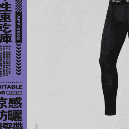
先享後付
7-11取貨
2.基於同
※ 交易是
資料（包
是否繳費成
每筆NT$6
用，由本
付客戶支
3.完整用
付款後7-1
【注意事
每筆NT$6
１．透過由
交易，需
一般宅配
求債權轉
２．關於
每筆NT$1
https://aft
３．未成
離島一般
「AFTE
每筆NT$2
任。
４．使用「
貨到付款
即時審查
結果請求
每筆NT$2
５．嚴禁
形，恩沛
國家/地區
動。
計)，訂單才