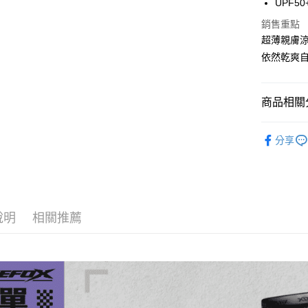
UPF
街口支付
臺灣中
匯豐（
銷售重點
悠遊付
聯邦商
超薄親膚涼
元大商
大哥付你
依然乾爽
玉山商
相關說明
台新國
【大哥付
台灣樂
AFTEE先
1.本服務
商品相關分
2.付款方
相關說明
流程，驗
【關於「A
戶外服飾
ATM付款
完成交易
AFTEE
分享
3.實際核
便利好安
品牌專區
4.訂單成
貨到付款
１．簡單
消。如遇
季節專區
２．便利
無法說明
３．安心
【繳款方
運送方式
1.分期款
【「AFT
說明
相關推薦
醒簡訊。
１．於結帳
全家取貨
2.透過簡
付」結帳
帳／街口支
每筆NT$6
２．訂單
３．收到繳
【注意事
／ATM／
付款後全
1.本服務
※ 請注意
每筆NT$6
用戶於交
絡購買商品
款買賣價