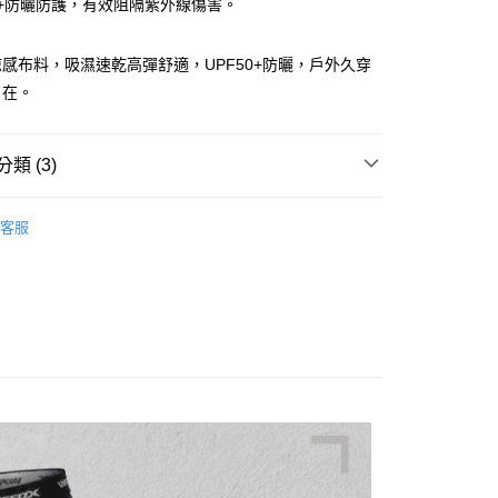
50+防曬防護，有效阻隔紫外線傷害。
小企業銀行
台中商業銀行
台灣）商業銀行
華泰商業銀行
業銀行
遠東國際商業銀行
感布料，吸濕速乾高彈舒適，UPF50+防曬，戶外久穿
業銀行
永豐商業銀行
分期
自在。
業銀行
星展（台灣）商業銀行
際商業銀行
中國信託商業銀行
你分期使用說明】
天信用卡公司
享後付
由台灣大哥大提供，台灣大哥大用戶可立即使用無須另外申請。
類 (3)
式選擇「大哥付你分期」，訂單成立後會自動跳轉到大哥付的交易
證手機門號後，選擇欲分期的期數、繳款截止日，確認付款後即
FTEE先享後付」】
褲子/下身
。
先享後付是「在收到商品之後才付款」的支付方式。 讓您購物簡單
客服
准額度、可分期數及費用金額請依後續交易確認頁面所載為準。
心！
WEFOX 鉅灣
立30分鐘內，如未前往確認交易或遇審核未通過，訂單將自動取
：不需註冊會員、不需綁卡、不需儲值。
「轉專審核」未通過狀況，表示未達大哥付你分期系統評分，恕
：只要手機號碼，簡訊認證，即可結帳。
夏季防曬涼感商品
評估內容。
：先確認商品／服務後，再付款。
式說明】
項不併入電信帳單，「大哥付你分期」於每月結算日後寄送繳費提
EE先享後付」結帳流程】
方式選擇「AFTEE先享後付」後，將跳轉至「AFTEE先享後
付款
訊連結打開帳單後，可選擇「超商條碼／台灣大直營門市／銀行轉
頁面，進行簡訊認證並確認金額後，即可完成結帳。
付／iPASS MONEY」等通路繳費。
0，滿NT$1,200(含以上)免運費
成立數日內，您將收到繳費通知簡訊。
費通知簡訊後14天內，點擊此簡訊中的連結，可透過四大超商
項】
網路銀行／等多元方式進行付款，方視為交易完成。
家取貨
係由「台灣大哥大股份有限公司」（以下簡稱本公司）所提供，讓
：結帳手續完成當下不需立刻繳費，但若您需要取消訂單，請聯
0，滿NT$1,200(含以上)免運費
易時，得透過本服務購買商品或服務，並由商店將買賣／分期付
的店家。未經商家同意取消之訂單仍視為有效，需透過AFTEE
金債權讓與本公司後，依約使用本公司帳單繳交帳款。