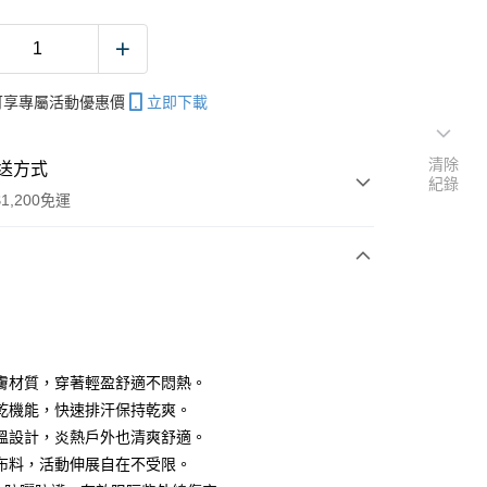
帳可享專屬活動優惠價
立即下載
清除
送方式
紀錄
1,200免運
次付款
期付款
0 利率 每期
NT$160
21家銀行
膚材質，穿著輕盈舒適不悶熱。
庫商業銀行
第一商業銀行
乾機能，快速排汗保持乾爽。
付款
業銀行
彰化商業銀行
溫設計，炎熱戶外也清爽舒適。
業儲蓄銀行
台北富邦商業銀行
布料，活動伸展自在不受限。
華商業銀行
兆豐國際商業銀行