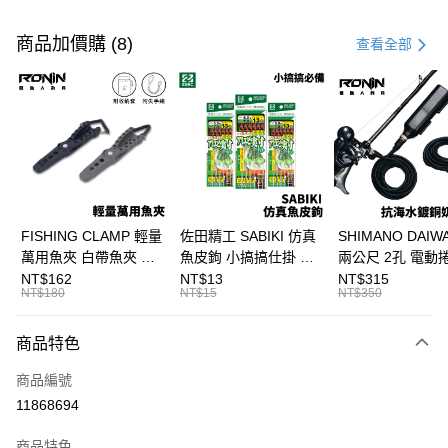
付款方式
信用卡一次付款
商品加價購 (8)
查看全部
信用卡分期付款
3 期 0 利率 每期
NT$1,800
21家銀行
合作金庫商業銀行
第一商業銀行
Apple Pay
華南商業銀行
彰化商業銀行
街口支付
上海商業儲蓄銀行
台北富邦商業銀行
國泰世華商業銀行
兆豐國際商業銀行
悠遊付
臺灣中小企業銀行
台中商業銀行
FISHING CLAMP 輕量
佐田精工 SABIKI 仿真
SHIMANO DAI
匯豐（台灣）商業銀行
華泰商業銀行
萬用魚夾 白帶魚夾 船
魚皮鉤 小搞搞仕掛 船
兩公尺 2孔 電動
大哥付你分期
聯邦商業銀行
遠東國際商業銀行
釣魚夾 可單手操作
釣 竹筴 鯖魚 H375
奶瓶電源線 奶瓶
NT$162
NT$13
NT$315
相關說明
元大商業銀行
永豐商業銀行
NT$180
NT$15
NT$350
T1090
線 T998
【大哥付你分期使用說明】
玉山商業銀行
星展（台灣）商業銀行
AFTEE先享後付
1.本服務由台灣大哥大提供，台灣大哥大用戶可立即使用無須另外申請。
台新國際商業銀行
中國信託商業銀行
商品特色
2.付款方式選擇「大哥付你分期」，訂單成立後會自動跳轉到大哥付的交易
相關說明
台灣樂天信用卡公司
流程，驗證手機門號後，選擇欲分期的期數、繳款截止日，確認付款後即完
【關於「AFTEE先享後付」】
成交易。
商品編號
ATM付款
AFTEE先享後付是「在收到商品之後才付款」的支付方式。 讓您購物簡單
3.實際核准額度、可分期數及費用金額請依後續交易確認頁面所載為準。
11868694
便利好安心！
4.訂單成立30分鐘內，如未前往確認交易或遇審核未通過，訂單將自動取
貨到付款
１．簡單：不需註冊會員、不需綁卡、不需儲值。
消。如遇「轉專審核」未通過狀況，表示未達大哥付你分期系統評分，恕無
２．便利：只要手機號碼，簡訊認證，即可結帳。
商品特色