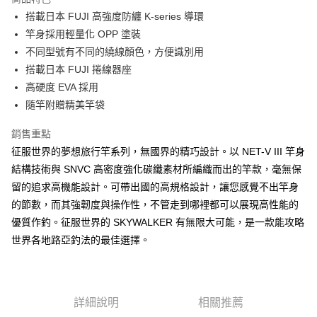
法說明評估內容。
３．安心：先確認商品／服務後，再付款。
【繳款方式說明】
運送方式
搭載日本 FUJI 高強度防纏 K-series 導環
1.分期款項不併入電信帳單，「大哥付你分期」於每月結算日後寄送繳費提
【「AFTEE先享後付」結帳流程】
竿身採用輕量化 OPP 塗裝
一般宅配（門市自取請勿下單，請聯繫客服）
醒簡訊。
１．於結帳方式選擇「AFTEE先享後付」後，將跳轉至「AFTEE先享後付」
不同型號有不同的繞線顏色，方便識別用
2.透過簡訊連結打開帳單後，可選擇「超商條碼／台灣大直營門市／銀行轉
每筆NT$100，滿NT$2,000(含以上)免運費
結帳頁面，進行簡訊認證並確認金額後，即可完成結帳。
帳／街口支付／iPASS MONEY」等通路繳費。
搭載日本 FUJI 捲線器座
２．訂單成立數日內，您將收到繳費通知簡訊。
大型宅配(門市自取請勿下單，請聯繫客服）
３．收到繳費通知簡訊後14天內，點擊此簡訊中的連結，可透過四大超商／
高硬度 EVA 採用
【注意事項】
ATM／網路銀行／等多元方式進行付款，方視為交易完成。
每筆NT$150，滿NT$2,000(含以上)免運費
1.本服務係由「台灣大哥大股份有限公司」（以下簡稱本公司）所提供，讓
隨竿附贈精美竿袋
※ 請注意：結帳手續完成當下不需立刻繳費，但若您需要取消訂單，請聯絡
用戶於交易時，得透過本服務購買商品或服務，並由商店將買賣／分期付款
購買商品的店家。未經商家同意取消之訂單仍視為有效，需透過AFTEE先享
離島一般宅配
買賣價金債權讓與本公司後，依約使用本公司帳單繳交帳款。
銷售重點
後付繳納相關費用。
2.基於同意付款使用「大哥付你分期」之契約關係目的，商店將以您的個人
每筆NT$200，滿NT$2,000(含以上)免運費
※ 交易是否成功請以「AFTEE先享後付 」之結帳頁面顯示為準，若有關於
征服世界的夢想旅行竿系列，無國界的精巧設計。以 NET-V III 竿身
資料（包含姓名、電話或地址）提供予台灣大哥大進項蒐集、處理及利用，
是否繳費成功／繳費後需取消欲退款等相關疑問，請聯繫「AFTEE先享後付
由本公司與您本人進行分期帳單所需資料之確認、核對及更正。
結構技術與 SNVC 高密度強化碳纖素材所編織而出的竿款，毫無保
客戶支援中心」
https://netprotections.freshdesk.com/support/home
貨到付款（門市自取請勿下單，請聯繫客服）
3.完整用戶服務條款，請詳閱以下連結：
https://oppay.tw/userRule
留的追求高機能設計。可帶出國的高規格設計，讓您感覺不出竿身
每筆NT$200，滿NT$3,000(含以上)免運費
【注意事項】
的節數，而其強韌度與操作性，不管走到哪裡都可以展現高性能的
１．透過由恩沛科技股份有限公司提供之「AFTEE先享後付」服務完成之交
國家/地區配送(**下單前請私訊客服確認實際運費(運費另
查看運費
優質作釣。征服世界的 SKYWALKER 有無限大可能，是一款能攻略
易，需依本服務之必要範圍內提供個人資料，並將交易相關給付款項請求債
計)，訂單才得以成立**)
權轉讓予恩沛科技股份有限公司。
世界各地路亞釣法的最佳選擇。
２．關於個人資料處理事宜，請瀏覽以下網址：
https://aftee.tw/terms/#terms3
３．未成年的使用者請事先徵得法定代理人或監護人之同意方可使用
「AFTEE先享後付」，若未經同意申辦者引起之損失，本公司不負相關責
任。
詳細說明
相關推薦
４．使用「AFTEE先享後付」時，將依據個別帳號之用戶狀況，依本公司即