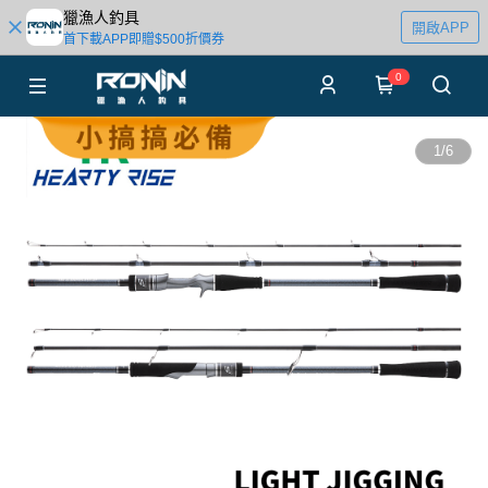
獵漁人釣具
開啟APP
首下載APP即贈$500折價券
0
1
/
6