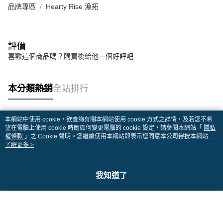
品牌專區
Hearty Rise 漁拓
評價
喜歡這個商品嗎？購買後給他一個好評吧
本分類熱銷
全站排行
本網站中使用 cookie，欲查詢有關本網站使用 cookie 方式之詳情，及若您不希
熱門標籤
望在電腦上使用 cookie 時應如何變更電腦的 cookie 設定，請參閱本網站「
隱私
權條款
」之 Cookie 聲明。您繼續使用本網站即表示您同意本公司得按本網站使
用條款之 Cookie 聲明使用 cookie。
了解更多 >
我知道了