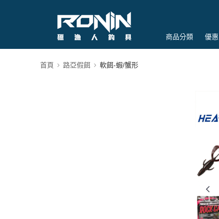
商品分類
優惠
首頁
路亞假餌
軟餌-蝦/蟹形