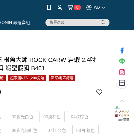
0
TWD
RONIN 嚴選套組
拓 根魚大師 ROCK CARW 岩蝦 2.4吋
 蝦型假餌 B461
活動
超取滿NT$1,200免運
國家/地區配送
0
色
02夜光白色
03淺棕色
04深棕色
色
06夜光粉紅色
07紅 金色
08白 銀色