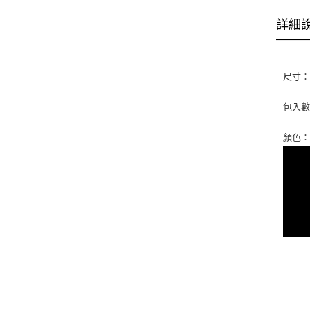
詳細
尺寸：2.
包入數：
顏色：