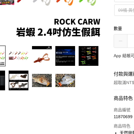
09橘 黃
數量
App 結
付款與運
超取滿NT$
付款方式
商品特色
信用卡一
商品編號
11870699
信用卡分
商品特色
3 期 
天然甲