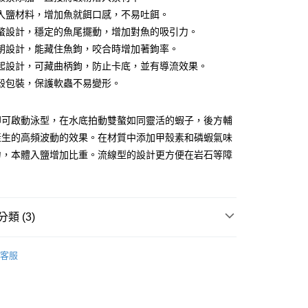
庫商業銀行
第一商業銀行
入鹽材料，增加魚就餌口感，不易吐餌。
付款
業銀行
彰化商業銀行
螯設計，穩定的魚尾擺動，增加對魚的吸引力。
業儲蓄銀行
台北富邦商業銀行
朝設計，能藏住魚鉤，咬合時增加著鉤率。
華商業銀行
兆豐國際商業銀行
起設計，可藏曲柄鉤，防止卡底，並有導流效果。
小企業銀行
台中商業銀行
殼包裝，保護軟蟲不易變形。
台灣）商業銀行
華泰商業銀行
業銀行
遠東國際商業銀行
業銀行
永豐商業銀行
分期
即可啟動泳型，在水底拍動雙螯如同靈活的蝦子，後方輔
業銀行
星展（台灣）商業銀行
產生的高頻波動的效果。在材質中添加甲殼素和磷蝦氣味
際商業銀行
中國信託商業銀行
你分期使用說明】
力，本體入鹽增加比重。流線型的設計更方便在岩石等障
天信用卡公司
享後付
由台灣大哥大提供，台灣大哥大用戶可立即使用無須另外申請。
。
式選擇「大哥付你分期」，訂單成立後會自動跳轉到大哥付的交易
證手機門號後，選擇欲分期的期數、繳款截止日，確認付款後即
FTEE先享後付」】
。
先享後付是「在收到商品之後才付款」的支付方式。 讓您購物簡單
准額度、可分期數及費用金額請依後續交易確認頁面所載為準。
心！
類 (3)
立30分鐘內，如未前往確認交易或遇審核未通過，訂單將自動取
：不需註冊會員、不需綁卡、不需儲值。
「轉專審核」未通過狀況，表示未達大哥付你分期系統評分，恕
：只要手機號碼，簡訊認證，即可結帳。
軟餌-蝦/蟹形
評估內容。
：先確認商品／服務後，再付款。
客服
式說明】
Hearty Rise 漁拓
項不併入電信帳單，「大哥付你分期」於每月結算日後寄送繳費提
EE先享後付」結帳流程】
方式選擇「AFTEE先享後付」後，將跳轉至「AFTEE先享後
｜精選必購商品
付款
訊連結打開帳單後，可選擇「超商條碼／台灣大直營門市／銀行轉
頁面，進行簡訊認證並確認金額後，即可完成結帳。