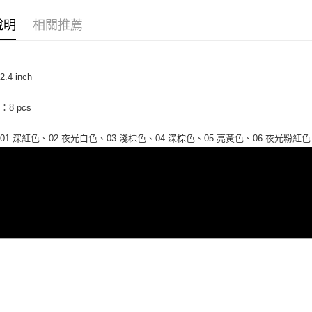
帳／街口支
每筆NT$6
２．訂單
３．收到繳
說明
相關推薦
【注意事
／ATM／
付款後全
1.本服務
※ 請注意
每筆NT$6
用戶於交
絡購買商品
款買賣價
先享後付
7-11取貨
2.基於同
4 inch
※ 交易是
資料（包
是否繳費成
每筆NT$6
用，由本
付客戶支
8 pcs
3.完整用
付款後7-1
【注意事
每筆NT$6
01 深紅色、02 夜光白色、03 淺棕色、04 深棕色、05 亮黃色、06 夜光粉紅色、
１．透過由
交易，需
一般宅配
求債權轉
２．關於
每筆NT$1
https://aft
３．未成
離島一般
「AFTE
每筆NT$2
任。
４．使用「
貨到付款
即時審查
結果請求
每筆NT$2
５．嚴禁
形，恩沛
國家/地區
動。