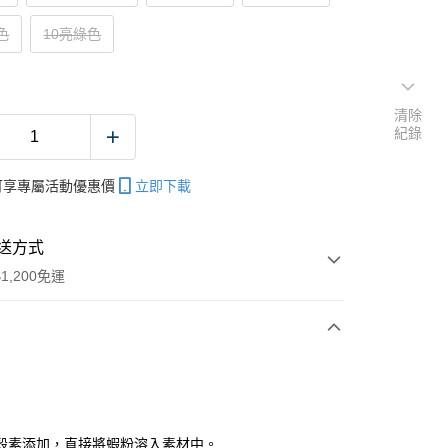
色
10亮綠色
清除
紀錄
帳可享專屬活動優惠價
立即下載
送方式
1,200免運
次付款
期付款
0 利率 每期
NT$26
21家銀行
殼素添加，直接將蝦粉溶入素材中。