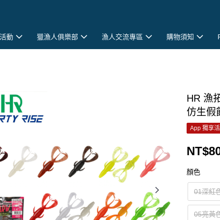
活動
獵漁人俱樂部
漁人交流專區
購物須知
HR 漁
仿生假餌
App 獨享
NT$8
顏色
01深紅
05亮黃