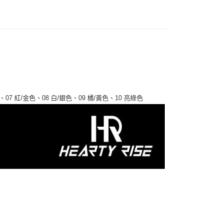
付／iPASS MONEY」等通路繳費。
0，滿NT$1,200(含以上)免運費
成立數日內，您將收到繳費通知簡訊。
費通知簡訊後14天內，點擊此簡訊中的連結，可透過四大超商
項】
網路銀行／等多元方式進行付款，方視為交易完成。
家取貨
係由「台灣大哥大股份有限公司」（以下簡稱本公司）所提供，讓
：結帳手續完成當下不需立刻繳費，但若您需要取消訂單，請聯
0，滿NT$1,200(含以上)免運費
易時，得透過本服務購買商品或服務，並由商店將買賣／分期付
的店家。未經商家同意取消之訂單仍視為有效，需透過AFTEE
金債權讓與本公司後，依約使用本公司帳單繳交帳款。
繳納相關費用。
付款
意付款使用「大哥付你分期」之契約關係目的，商店將以您的個人
否成功請以「AFTEE先享後付 」之結帳頁面顯示為準，若有關於
含姓名、電話或地址）提供予台灣大哥大進項蒐集、處理及利
功／繳費後需取消欲退款等相關疑問，請聯繫「AFTEE先享後
0，滿NT$1,200(含以上)免運費
公司與您本人進行分期帳單所需資料之確認、核對及更正。
援中心」
https://netprotections.freshdesk.com/support/home
戶服務條款，請詳閱以下連結：
https://oppay.tw/userRule
1取貨
項】
0，滿NT$1,200(含以上)免運費
07 紅/金色、08 白/銀色、09 橘/黃色、10 亮綠色
恩沛科技股份有限公司提供之「AFTEE先享後付」服務完成之
依本服務之必要範圍內提供個人資料，並將交易相關給付款項請
（門市自取請勿下單，請聯繫客服）
讓予恩沛科技股份有限公司。
個人資料處理事宜，請瀏覽以下網址：
00，滿NT$2,000(含以上)免運費
ee.tw/terms/#terms3
年的使用者請事先徵得法定代理人或監護人之同意方可使用
宅配
E先享後付」，若未經同意申辦者引起之損失，本公司不負相關責
00，滿NT$2,000(含以上)免運費
AFTEE先享後付」時，將依據個別帳號之用戶狀況，依本公司
（門市自取請勿下單，請聯繫客服）
核予不同之上限額度；若仍有額度不足之情形，本公司將視審查
用戶進行身份認證。
00，滿NT$3,000(含以上)免運費
一人註冊多個帳號或使用他人資訊註冊。若發現惡意使用之情
科技股份有限公司將有權停止該用戶之使用額度並採取法律行
配送(**下單前請私訊客服確認實際運費(運費另
查看運費