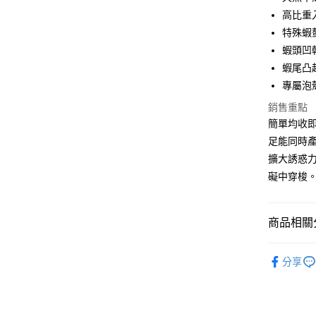
合作金
高比重
超商取貨
華南商
特殊蝦
Apple Pay
上海商
蝦頭凹
國泰世
蝦尾凸
街口支付
臺灣中
專屬泡
匯豐（
悠遊付
聯邦商
銷售重點
元大商
大哥付你
簡單均收
玉山商
相關說明
足能同時
台新國
【大哥付
擴大誘惑
台灣樂
AFTEE先
1.本服務
礙中穿梭
2.付款方
相關說明
流程，驗
【關於「A
ATM付款
完成交易
AFTEE
3.實際核
便利好安
商品相關分
4.訂單成
貨到付款
１．簡單
消。如遇
２．便利
路亞假餌
無法說明
３．安心
分享
【繳款方
品牌專區
運送方式
1.分期款
【「AFT
醒簡訊。
１．於結帳
帥氣老爸
全家取貨
2.透過簡
付」結帳