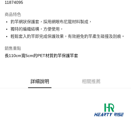
11874095
3 期 0 利率 每期
NT$66
21家銀行
商品特色
合作金庫商業銀行
第一商業銀行
超商取貨付款
釣竿網狀保護套，採用網眼布尼龍材料製成，
華南商業銀行
彰化商業銀行
獨特的編織結構，方便使用，
Apple Pay
上海商業儲蓄銀行
台北富邦商業銀行
國泰世華商業銀行
兆豐國際商業銀行
輕鬆套入釣竿即完成保護效果，有效避免釣竿產生碰撞及刮痕。
街口支付
臺灣中小企業銀行
台中商業銀行
銷售重點
匯豐（台灣）商業銀行
華泰商業銀行
悠遊付
聯邦商業銀行
遠東國際商業銀行
長110cm寬5cm的PET材質釣竿保護竿套
元大商業銀行
永豐商業銀行
大哥付你分期
玉山商業銀行
星展（台灣）商業銀行
相關說明
台新國際商業銀行
中國信託商業銀行
【大哥付你分期使用說明】
台灣樂天信用卡公司
AFTEE先享後付
詳細說明
相關推薦
1.本服務由台灣大哥大提供，台灣大哥大用戶可立即使用無須另外申請。
2.付款方式選擇「大哥付你分期」，訂單成立後會自動跳轉到大哥付的交易
相關說明
流程，驗證手機門號後，選擇欲分期的期數、繳款截止日，確認付款後即完
【關於「AFTEE先享後付」】
成交易。
ATM付款
AFTEE先享後付是「在收到商品之後才付款」的支付方式。 讓您購物簡單
3.實際核准額度、可分期數及費用金額請依後續交易確認頁面所載為準。
便利好安心！
4.訂單成立30分鐘內，如未前往確認交易或遇審核未通過，訂單將自動取
貨到付款
１．簡單：不需註冊會員、不需綁卡、不需儲值。
消。如遇「轉專審核」未通過狀況，表示未達大哥付你分期系統評分，恕無
２．便利：只要手機號碼，簡訊認證，即可結帳。
法說明評估內容。
３．安心：先確認商品／服務後，再付款。
【繳款方式說明】
運送方式
1.分期款項不併入電信帳單，「大哥付你分期」於每月結算日後寄送繳費提