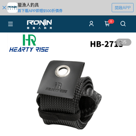
獵漁人釣具
開啟APP
首下載APP即贈$500折價券
0
1
/
5