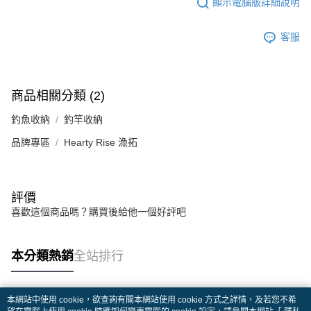
顯示電腦版詳細說明
客服
商品相關分類 (2)
釣魚收納
釣竿收納
品牌專區
Hearty Rise 漁拓
評價
喜歡這個商品嗎？購買後給他一個好評吧
本分類熱銷
全站排行
本網站中使用 cookie，欲查詢有關本網站使用 cookie 方式之詳情，及若您不希
熱門標籤