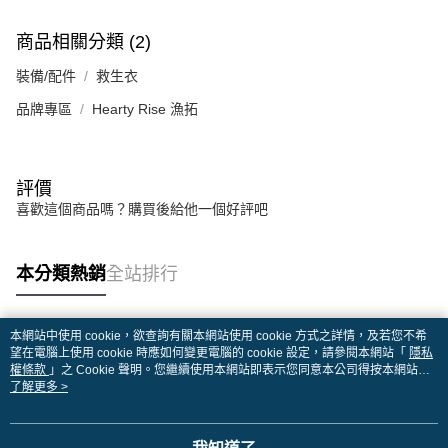
商品相關分類 (2)
裝備/配件
救生衣
品牌專區
Hearty Rise 漁拓
評價
喜歡這個商品嗎？購買後給他一個好評吧
本分類熱銷
全站排行
本網站中使用 cookie，欲查詢有關本網站使用 cookie 方式之詳情，及若您不希
熱門標籤
望在電腦上使用 cookie 時應如何變更電腦的 cookie 設定，請參閱本網站「
隱私
權條款
」之 Cookie 聲明。您繼續使用本網站即表示您同意本公司得按本網站使
用條款之 Cookie 聲明使用 cookie。
了解更多 >