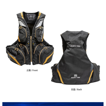
貨到付款（門市自取請勿下單，請聯繫客服）
４．使用「AFTEE先享後付」時，將依據個別帳號之用戶狀況，依本公司即
時審查核予不同之上限額度；若仍有額度不足之情形，本公司將視審查結果
每筆NT$200，滿NT$3,000(含以上)免運費
請求用戶進行身份認證。
５．嚴禁一人註冊多個帳號或使用他人資訊註冊。若發現惡意使用之情形，
國家/地區配送(**下單前請私訊客服確認實際運費(運費另
查看運費
恩沛科技股份有限公司將有權停止該用戶之使用額度並採取法律行動。
計)，訂單才得以成立**)