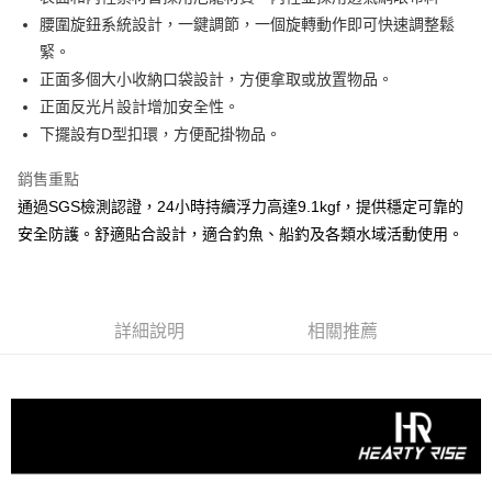
２．便利：只要手機號碼，簡訊認證，即可結帳。
法說明評估內容。
腰圍旋鈕系統設計，一鍵調節，一個旋轉動作即可快速調整鬆
３．安心：先確認商品／服務後，再付款。
【繳款方式說明】
運送方式
緊。
1.分期款項不併入電信帳單，「大哥付你分期」於每月結算日後寄送繳費提
【「AFTEE先享後付」結帳流程】
全家取貨付款
醒簡訊。
正面多個大小收納口袋設計，方便拿取或放置物品。
１．於結帳方式選擇「AFTEE先享後付」後，將跳轉至「AFTEE先享後付」
2.透過簡訊連結打開帳單後，可選擇「超商條碼／台灣大直營門市／銀行轉
每筆NT$60，滿NT$1,200(含以上)免運費
結帳頁面，進行簡訊認證並確認金額後，即可完成結帳。
正面反光片設計增加安全性。
帳／街口支付／iPASS MONEY」等通路繳費。
２．訂單成立數日內，您將收到繳費通知簡訊。
下擺設有D型扣環，方便配掛物品。
付款後全家取貨
３．收到繳費通知簡訊後14天內，點擊此簡訊中的連結，可透過四大超商／
【注意事項】
ATM／網路銀行／等多元方式進行付款，方視為交易完成。
每筆NT$60，滿NT$1,200(含以上)免運費
1.本服務係由「台灣大哥大股份有限公司」（以下簡稱本公司）所提供，讓
銷售重點
※ 請注意：結帳手續完成當下不需立刻繳費，但若您需要取消訂單，請聯絡
用戶於交易時，得透過本服務購買商品或服務，並由商店將買賣／分期付款
購買商品的店家。未經商家同意取消之訂單仍視為有效，需透過AFTEE先享
通過SGS檢測認證，24小時持續浮力高達9.1kgf，提供穩定可靠的
7-11取貨付款
買賣價金債權讓與本公司後，依約使用本公司帳單繳交帳款。
後付繳納相關費用。
2.基於同意付款使用「大哥付你分期」之契約關係目的，商店將以您的個人
安全防護。舒適貼合設計，適合釣魚、船釣及各類水域活動使用。
每筆NT$60，滿NT$1,200(含以上)免運費
※ 交易是否成功請以「AFTEE先享後付 」之結帳頁面顯示為準，若有關於
資料（包含姓名、電話或地址）提供予台灣大哥大進項蒐集、處理及利用，
是否繳費成功／繳費後需取消欲退款等相關疑問，請聯繫「AFTEE先享後付
由本公司與您本人進行分期帳單所需資料之確認、核對及更正。
客戶支援中心」
https://netprotections.freshdesk.com/support/home
付款後7-11取貨
3.完整用戶服務條款，請詳閱以下連結：
https://oppay.tw/userRule
每筆NT$60，滿NT$1,200(含以上)免運費
【注意事項】
詳細說明
相關推薦
１．透過由恩沛科技股份有限公司提供之「AFTEE先享後付」服務完成之交
一般宅配（門市自取請勿下單，請聯繫客服）
易，需依本服務之必要範圍內提供個人資料，並將交易相關給付款項請求債
權轉讓予恩沛科技股份有限公司。
每筆NT$100，滿NT$2,000(含以上)免運費
２．關於個人資料處理事宜，請瀏覽以下網址：
https://aftee.tw/terms/#terms3
離島一般宅配
３．未成年的使用者請事先徵得法定代理人或監護人之同意方可使用
每筆NT$200，滿NT$2,000(含以上)免運費
「AFTEE先享後付」，若未經同意申辦者引起之損失，本公司不負相關責
任。