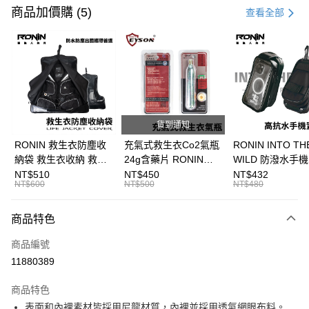
信用卡一次付款
商品加價購 (5)
查看全部
信用卡分期付款
3 期 0 利率 每期
NT$833
21家銀行
合作金庫商業銀行
第一商業銀行
超商取貨付款
華南商業銀行
彰化商業銀行
Apple Pay
上海商業儲蓄銀行
台北富邦商業銀行
國泰世華商業銀行
兆豐國際商業銀行
貨到通知
街口支付
臺灣中小企業銀行
台中商業銀行
RONIN 救生衣防塵收
充氣式救生衣Co2氣瓶
RONIN INTO TH
匯豐（台灣）商業銀行
華泰商業銀行
納袋 救生衣收納 救生
24g含藥片 RONIN
WILD 防潑水手
悠遊付
聯邦商業銀行
遠東國際商業銀行
衣袋 救生衣套 T723
INTO THE WILD 短版
袋 配件收納袋 收納擴
NT$510
NT$450
NT$432
元大商業銀行
永豐商業銀行
NT$600
NT$500
NT$480
大哥付你分期
腰掛式充氣助浮衣適用
充袋 手機袋 T94
玉山商業銀行
星展（台灣）商業銀行
T593
相關說明
台新國際商業銀行
中國信託商業銀行
商品特色
【大哥付你分期使用說明】
台灣樂天信用卡公司
AFTEE先享後付
1.本服務由台灣大哥大提供，台灣大哥大用戶可立即使用無須另外申請。
商品編號
2.付款方式選擇「大哥付你分期」，訂單成立後會自動跳轉到大哥付的交易
相關說明
流程，驗證手機門號後，選擇欲分期的期數、繳款截止日，確認付款後即完
11880389
【關於「AFTEE先享後付」】
成交易。
ATM付款
AFTEE先享後付是「在收到商品之後才付款」的支付方式。 讓您購物簡單
3.實際核准額度、可分期數及費用金額請依後續交易確認頁面所載為準。
便利好安心！
商品特色
4.訂單成立30分鐘內，如未前往確認交易或遇審核未通過，訂單將自動取
貨到付款
１．簡單：不需註冊會員、不需綁卡、不需儲值。
消。如遇「轉專審核」未通過狀況，表示未達大哥付你分期系統評分，恕無
表面和內裡素材皆採用尼龍材質，內裡並採用透氣網眼布料。