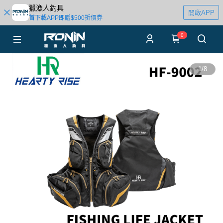
獵漁人釣具
開啟APP
首下載APP即贈$500折價券
0
1
/
8