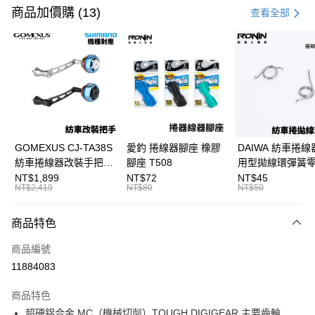
信用卡一次付款
商品加價購 (13)
查看全部
信用卡分期付款
3 期 0 利率 每期
NT$3,066
21家銀行
合作金庫商業銀行
第一商業銀行
超商取貨付款
華南商業銀行
彰化商業銀行
Apple Pay
上海商業儲蓄銀行
台北富邦商業銀行
國泰世華商業銀行
兆豐國際商業銀行
街口支付
臺灣中小企業銀行
台中商業銀行
GOMEXUS CJ-TA38S
愛釣 捲線器腳座 橡膠
DAIWA 紡車捲線
匯豐（台灣）商業銀行
華泰商業銀行
紡車捲線器改裝手把
腳座 T508
用型拋線環彈簧
悠遊付
聯邦商業銀行
遠東國際商業銀行
SHIMANO改裝品 紡車
線規 耳朵彈簧 紡
NT$1,899
NT$72
NT$45
元大商業銀行
永豐商業銀行
NT$2,419
NT$80
NT$50
大哥付你分期
改裝手把 I052
零件 T927
玉山商業銀行
星展（台灣）商業銀行
相關說明
台新國際商業銀行
中國信託商業銀行
商品特色
【大哥付你分期使用說明】
台灣樂天信用卡公司
AFTEE先享後付
1.本服務由台灣大哥大提供，台灣大哥大用戶可立即使用無須另外申請。
商品編號
2.付款方式選擇「大哥付你分期」，訂單成立後會自動跳轉到大哥付的交易
相關說明
流程，驗證手機門號後，選擇欲分期的期數、繳款截止日，確認付款後即完
11884083
【關於「AFTEE先享後付」】
成交易。
ATM付款
AFTEE先享後付是「在收到商品之後才付款」的支付方式。 讓您購物簡單
3.實際核准額度、可分期數及費用金額請依後續交易確認頁面所載為準。
便利好安心！
商品特色
4.訂單成立30分鐘內，如未前往確認交易或遇審核未通過，訂單將自動取
貨到付款
１．簡單：不需註冊會員、不需綁卡、不需儲值。
消。如遇「轉專審核」未通過狀況，表示未達大哥付你分期系統評分，恕無
超硬鋁合金 MC（機械切削）TOUGH DIGIGEAR 主要齒輪