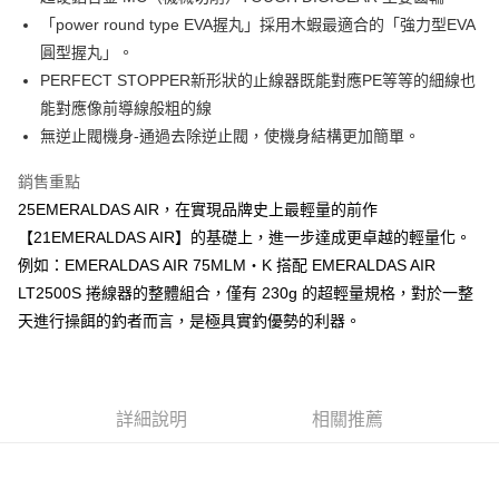
２．便利：只要手機號碼，簡訊認證，即可結帳。
法說明評估內容。
「power round type EVA握丸」採用木蝦最適合的「強力型EVA
３．安心：先確認商品／服務後，再付款。
【繳款方式說明】
運送方式
圓型握丸」。
1.分期款項不併入電信帳單，「大哥付你分期」於每月結算日後寄送繳費提
【「AFTEE先享後付」結帳流程】
全家取貨付款
醒簡訊。
PERFECT STOPPER新形狀的止線器既能對應PE等等的細線也
１．於結帳方式選擇「AFTEE先享後付」後，將跳轉至「AFTEE先享後付」
2.透過簡訊連結打開帳單後，可選擇「超商條碼／台灣大直營門市／銀行轉
每筆NT$60，滿NT$1,200(含以上)免運費
結帳頁面，進行簡訊認證並確認金額後，即可完成結帳。
能對應像前導線般粗的線
帳／街口支付／iPASS MONEY」等通路繳費。
２．訂單成立數日內，您將收到繳費通知簡訊。
無逆止閥機身-通過去除逆止閥，使機身結構更加簡單。
付款後全家取貨
３．收到繳費通知簡訊後14天內，點擊此簡訊中的連結，可透過四大超商／
【注意事項】
ATM／網路銀行／等多元方式進行付款，方視為交易完成。
每筆NT$60，滿NT$1,200(含以上)免運費
1.本服務係由「台灣大哥大股份有限公司」（以下簡稱本公司）所提供，讓
銷售重點
※ 請注意：結帳手續完成當下不需立刻繳費，但若您需要取消訂單，請聯絡
用戶於交易時，得透過本服務購買商品或服務，並由商店將買賣／分期付款
購買商品的店家。未經商家同意取消之訂單仍視為有效，需透過AFTEE先享
25EMERALDAS AIR，在實現品牌史上最輕量的前作
7-11取貨付款
買賣價金債權讓與本公司後，依約使用本公司帳單繳交帳款。
後付繳納相關費用。
2.基於同意付款使用「大哥付你分期」之契約關係目的，商店將以您的個人
【21EMERALDAS AIR】的基礎上，進一步達成更卓越的輕量化。
每筆NT$60，滿NT$1,200(含以上)免運費
※ 交易是否成功請以「AFTEE先享後付 」之結帳頁面顯示為準，若有關於
資料（包含姓名、電話或地址）提供予台灣大哥大進項蒐集、處理及利用，
例如：EMERALDAS AIR 75MLM・K 搭配 EMERALDAS AIR
是否繳費成功／繳費後需取消欲退款等相關疑問，請聯繫「AFTEE先享後付
由本公司與您本人進行分期帳單所需資料之確認、核對及更正。
客戶支援中心」
https://netprotections.freshdesk.com/support/home
付款後7-11取貨
LT2500S 捲線器的整體組合，僅有 230g 的超輕量規格，對於一整
3.完整用戶服務條款，請詳閱以下連結：
https://oppay.tw/userRule
每筆NT$60，滿NT$1,200(含以上)免運費
天進行操餌的釣者而言，是極具實釣優勢的利器。
【注意事項】
１．透過由恩沛科技股份有限公司提供之「AFTEE先享後付」服務完成之交
一般宅配（門市自取請勿下單，請聯繫客服）
易，需依本服務之必要範圍內提供個人資料，並將交易相關給付款項請求債
權轉讓予恩沛科技股份有限公司。
每筆NT$100，滿NT$2,000(含以上)免運費
２．關於個人資料處理事宜，請瀏覽以下網址：
詳細說明
相關推薦
https://aftee.tw/terms/#terms3
離島一般宅配
３．未成年的使用者請事先徵得法定代理人或監護人之同意方可使用
每筆NT$200，滿NT$2,000(含以上)免運費
「AFTEE先享後付」，若未經同意申辦者引起之損失，本公司不負相關責
任。