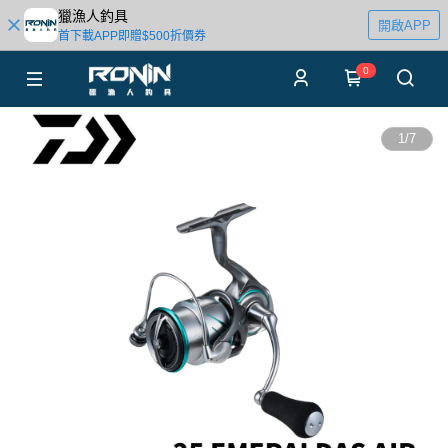
獵漁人釣具
開啟APP
首下載APP即贈$500折價券
0
1
/
7