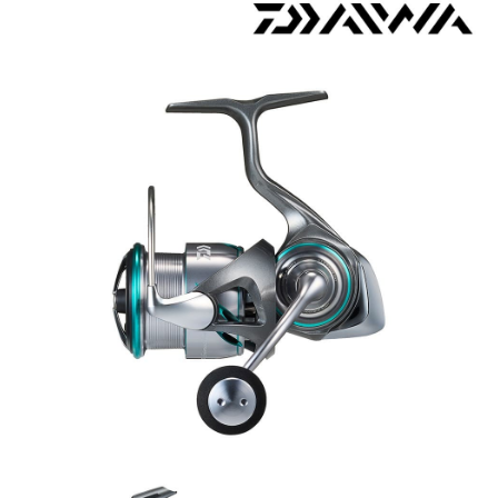
貨到付款（門市自取請勿下單，請聯繫客服）
４．使用「AFTEE先享後付」時，將依據個別帳號之用戶狀況，依本公司即
時審查核予不同之上限額度；若仍有額度不足之情形，本公司將視審查結果
每筆NT$200，滿NT$3,000(含以上)免運費
請求用戶進行身份認證。
５．嚴禁一人註冊多個帳號或使用他人資訊註冊。若發現惡意使用之情形，
恩沛科技股份有限公司將有權停止該用戶之使用額度並採取法律行動。