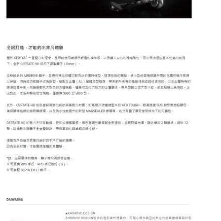
貨到付款（門市自取請勿下單，請聯繫客服）
４．使用「AFTEE先享後付」時，將依據個別帳號之用戶狀況，依本公司即
時審查核予不同之上限額度；若仍有額度不足之情形，本公司將視審查結果
每筆NT$200，滿NT$3,000(含以上)免運費
請求用戶進行身份認證。
５．嚴禁一人註冊多個帳號或使用他人資訊註冊。若發現惡意使用之情形，
恩沛科技股份有限公司將有權停止該用戶之使用額度並採取法律行動。