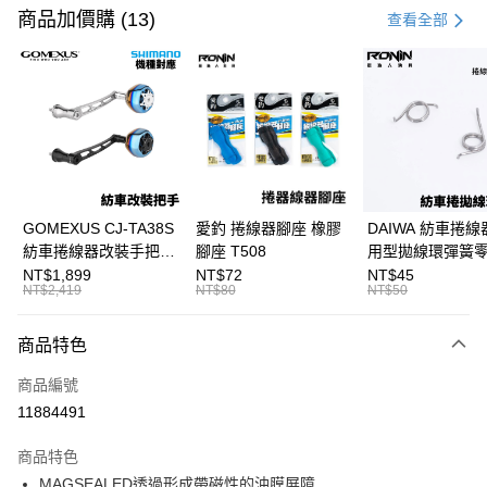
信用卡一次付款
商品加價購 (13)
查看全部
信用卡分期付款
3 期 0 利率 每期
NT$4,866
21家銀行
合作金庫商業銀行
第一商業銀行
超商取貨付款
華南商業銀行
彰化商業銀行
Apple Pay
上海商業儲蓄銀行
台北富邦商業銀行
國泰世華商業銀行
兆豐國際商業銀行
街口支付
臺灣中小企業銀行
台中商業銀行
GOMEXUS CJ-TA38S
愛釣 捲線器腳座 橡膠
DAIWA 紡車捲線
匯豐（台灣）商業銀行
華泰商業銀行
紡車捲線器改裝手把
腳座 T508
用型拋線環彈簧
悠遊付
聯邦商業銀行
遠東國際商業銀行
SHIMANO改裝品 紡車
線規 耳朵彈簧 紡
NT$1,899
NT$72
NT$45
元大商業銀行
永豐商業銀行
NT$2,419
NT$80
NT$50
大哥付你分期
改裝手把 I052
零件 T927
玉山商業銀行
星展（台灣）商業銀行
相關說明
台新國際商業銀行
中國信託商業銀行
商品特色
【大哥付你分期使用說明】
台灣樂天信用卡公司
AFTEE先享後付
1.本服務由台灣大哥大提供，台灣大哥大用戶可立即使用無須另外申請。
商品編號
2.付款方式選擇「大哥付你分期」，訂單成立後會自動跳轉到大哥付的交易
相關說明
流程，驗證手機門號後，選擇欲分期的期數、繳款截止日，確認付款後即完
11884491
【關於「AFTEE先享後付」】
成交易。
ATM付款
AFTEE先享後付是「在收到商品之後才付款」的支付方式。 讓您購物簡單
3.實際核准額度、可分期數及費用金額請依後續交易確認頁面所載為準。
便利好安心！
商品特色
4.訂單成立30分鐘內，如未前往確認交易或遇審核未通過，訂單將自動取
貨到付款
１．簡單：不需註冊會員、不需綁卡、不需儲值。
消。如遇「轉專審核」未通過狀況，表示未達大哥付你分期系統評分，恕無
MAGSEALED透過形成帶磁性的油膜屏障