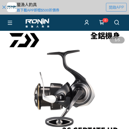
獵漁人釣具
開啟APP
首下載APP即贈$500折價券
0
1
/
5