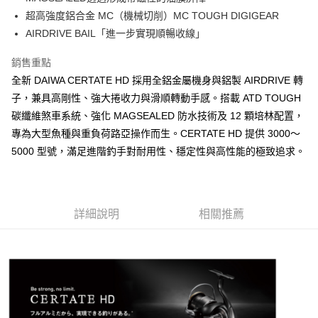
２．便利：只要手機號碼，簡訊認證，即可結帳。
法說明評估內容。
超高強度鋁合金 MC（機械切削）MC TOUGH DIGIGEAR
３．安心：先確認商品／服務後，再付款。
【繳款方式說明】
運送方式
AIRDRIVE BAIL「進一步實現順暢收線」
1.分期款項不併入電信帳單，「大哥付你分期」於每月結算日後寄送繳費提
【「AFTEE先享後付」結帳流程】
全家取貨付款
醒簡訊。
１．於結帳方式選擇「AFTEE先享後付」後，將跳轉至「AFTEE先享後付」
2.透過簡訊連結打開帳單後，可選擇「超商條碼／台灣大直營門市／銀行轉
銷售重點
每筆NT$60，滿NT$1,200(含以上)免運費
結帳頁面，進行簡訊認證並確認金額後，即可完成結帳。
帳／街口支付／iPASS MONEY」等通路繳費。
２．訂單成立數日內，您將收到繳費通知簡訊。
全新 DAIWA CERTATE HD 採用全鋁金屬機身與鋁製 AIRDRIVE 轉
付款後全家取貨
３．收到繳費通知簡訊後14天內，點擊此簡訊中的連結，可透過四大超商／
子，兼具高剛性、強大捲收力與滑順轉動手感。搭載 ATD TOUGH
【注意事項】
ATM／網路銀行／等多元方式進行付款，方視為交易完成。
每筆NT$60，滿NT$1,200(含以上)免運費
1.本服務係由「台灣大哥大股份有限公司」（以下簡稱本公司）所提供，讓
碳纖維煞車系統、強化 MAGSEALED 防水技術及 12 顆培林配置，
※ 請注意：結帳手續完成當下不需立刻繳費，但若您需要取消訂單，請聯絡
用戶於交易時，得透過本服務購買商品或服務，並由商店將買賣／分期付款
購買商品的店家。未經商家同意取消之訂單仍視為有效，需透過AFTEE先享
專為大型魚種與重負荷路亞操作而生。CERTATE HD 提供 3000～
7-11取貨付款
買賣價金債權讓與本公司後，依約使用本公司帳單繳交帳款。
後付繳納相關費用。
2.基於同意付款使用「大哥付你分期」之契約關係目的，商店將以您的個人
5000 型號，滿足進階釣手對耐用性、穩定性與高性能的極致追求。
每筆NT$60，滿NT$1,200(含以上)免運費
※ 交易是否成功請以「AFTEE先享後付 」之結帳頁面顯示為準，若有關於
資料（包含姓名、電話或地址）提供予台灣大哥大進項蒐集、處理及利用，
是否繳費成功／繳費後需取消欲退款等相關疑問，請聯繫「AFTEE先享後付
由本公司與您本人進行分期帳單所需資料之確認、核對及更正。
客戶支援中心」
https://netprotections.freshdesk.com/support/home
付款後7-11取貨
3.完整用戶服務條款，請詳閱以下連結：
https://oppay.tw/userRule
每筆NT$60，滿NT$1,200(含以上)免運費
【注意事項】
詳細說明
相關推薦
１．透過由恩沛科技股份有限公司提供之「AFTEE先享後付」服務完成之交
一般宅配（門市自取請勿下單，請聯繫客服）
易，需依本服務之必要範圍內提供個人資料，並將交易相關給付款項請求債
權轉讓予恩沛科技股份有限公司。
每筆NT$100，滿NT$2,000(含以上)免運費
２．關於個人資料處理事宜，請瀏覽以下網址：
https://aftee.tw/terms/#terms3
離島一般宅配
３．未成年的使用者請事先徵得法定代理人或監護人之同意方可使用
每筆NT$200，滿NT$2,000(含以上)免運費
「AFTEE先享後付」，若未經同意申辦者引起之損失，本公司不負相關責
任。