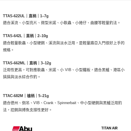
TTAS-622UL｜直柄｜1–7g
適合溪流、小型亮片、微型米諾、小軟蟲、小捲仔、曲腰等輕量釣法。
TTAS-642L｜直柄｜2–10g
適合輕量軟蟲、小型硬餌、溪流與淡水泛用，是輕量路亞入門很好上手的
規格。
TTAS-662ML｜直柄｜3–12g
泛用性更高，可對應軟蟲、米諾、小 VIB、小型鐵板，適合黑鱸、港區小
搞搞與淡水綜合作釣。
TTAC-682M｜槍柄｜5–21g
適合德州、倒吊、VIB、Crank、Spinnerbait、中小型硬餌與黑鱸泛用釣
法，控餌與搏魚支撐性更好。