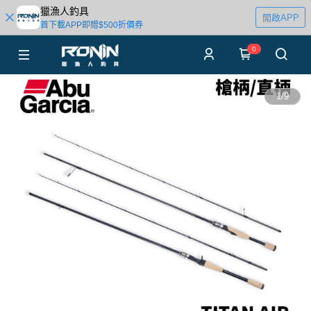
獵漁人釣具
開啟APP
首下載APP即贈$500折價券
0
1
/
9