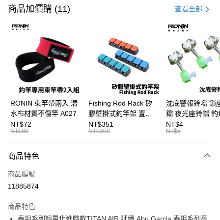
信用卡一次付款
商品加價購 (11)
查看全部
信用卡分期付款
3 期 0 利率 每期
NT$933
21家銀行
合作金庫商業銀行
第一商業銀行
Apple Pay
華南商業銀行
彰化商業銀行
街口支付
上海商業儲蓄銀行
台北富邦商業銀行
國泰世華商業銀行
兆豐國際商業銀行
悠遊付
臺灣中小企業銀行
台中商業銀行
RONIN 束竿帶兩入 潛
Fishing Rod Rack 矽
沈底警報鈴噹 鎖
匯豐（台灣）商業銀行
華泰商業銀行
水布材質不傷竿 A027
膠壁掛式釣竿架 置竿
鐺 夜光座鈴鐺 釣
大哥付你分期
聯邦商業銀行
遠東國際商業銀行
架 壁鎖式竿架 釣竿展
鐺 沉底鈴鐺 1入 可插
NT$72
NT$351
NT$4
相關說明
元大商業銀行
永豐商業銀行
NT$80
NT$390
NT$5
示架 T1086
Ø4.5x37mm夜光
【大哥付你分期使用說明】
玉山商業銀行
星展（台灣）商業銀行
T115
AFTEE先享後付
1.本服務由台灣大哥大提供，台灣大哥大用戶可立即使用無須另外申請。
台新國際商業銀行
中國信託商業銀行
商品特色
2.付款方式選擇「大哥付你分期」，訂單成立後會自動跳轉到大哥付的交易
相關說明
台灣樂天信用卡公司
流程，驗證手機門號後，選擇欲分期的期數、繳款截止日，確認付款後即完
【關於「AFTEE先享後付」】
成交易。
商品編號
ATM付款
AFTEE先享後付是「在收到商品之後才付款」的支付方式。 讓您購物簡單
3.實際核准額度、可分期數及費用金額請依後續交易確認頁面所載為準。
11885874
便利好安心！
4.訂單成立30分鐘內，如未前往確認交易或遇審核未通過，訂單將自動取
貨到付款
１．簡單：不需註冊會員、不需綁卡、不需儲值。
消。如遇「轉專審核」未通過狀況，表示未達大哥付你分期系統評分，恕無
２．便利：只要手機號碼，簡訊認證，即可結帳。
商品特色
法說明評估內容。
３．安心：先確認商品／服務後，再付款。
【繳款方式說明】
運送方式
泰坦系列輕量化進階款TITAN AIR 延續 Abu Garcia 泰坦系列高