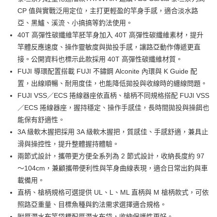
1.分期款項不併入電信帳單，「大哥付你分期」於每月結算日後寄送繳費提
【「AFTEE先享後付」結帳流程】
CP 值與實戰泛用定位，主打更輕盈的竿身手感，適合淡水路
一般宅配（門市自取請勿下單，請聯繫客服）
醒簡訊。
１．於結帳方式選擇「AFTEE先享後付」後，將跳轉至「AFTEE先享後付」
亞、黑鱸、溪流、小搞搞等釣法使用。
2.透過簡訊連結打開帳單後，可選擇「超商條碼／台灣大直營門市／銀行轉
每筆NT$100，滿NT$2,000(含以上)免運費
結帳頁面，進行簡訊認證並確認金額後，即可完成結帳。
帳／街口支付／iPASS MONEY」等通路繳費。
40T 高彈性碳纖維竿胚竿身加入 40T 高彈性碳纖維素材，提升
２．訂單成立數日內，您將收到繳費通知簡訊。
大型宅配(門市自取請勿下單，請聯繫客服）
３．收到繳費通知簡訊後14天內，點擊此簡訊中的連結，可透過四大超商／
竿體反應速度、操作靈敏度與拋投手感，讓路亞動作傳遞更直
【注意事項】
ATM／網路銀行／等多元方式進行付款，方視為交易完成。
每筆NT$150，滿NT$2,000(含以上)免運費
1.本服務係由「台灣大哥大股份有限公司」（以下簡稱本公司）所提供，讓
接。公開資料也標示此款採用 40T 高彈性碳纖維材質。
※ 請注意：結帳手續完成當下不需立刻繳費，但若您需要取消訂單，請聯絡
用戶於交易時，得透過本服務購買商品或服務，並由商店將買賣／分期付款
FUJI 導環配置搭載 FUJI 不鏽鋼 Alconite 內環與 K Guide 配
購買商品的店家。未經商家同意取消之訂單仍視為有效，需透過AFTEE先享
離島一般宅配
買賣價金債權讓與本公司後，依約使用本公司帳單繳交帳款。
後付繳納相關費用。
置，出線順暢、耐用度佳，也能降低拋投與收線時的纏線問題。
2.基於同意付款使用「大哥付你分期」之契約關係目的，商店將以您的個人
每筆NT$200，滿NT$2,000(含以上)免運費
※ 交易是否成功請以「AFTEE先享後付 」之結帳頁面顯示為準，若有關於
資料（包含姓名、電話或地址）提供予台灣大哥大進項蒐集、處理及利用，
FUJI VSS／ECS 捲線器座依直柄、槍柄不同規格搭配 FUJI VSS
是否繳費成功／繳費後需取消欲退款等相關疑問，請聯繫「AFTEE先享後付
由本公司與您本人進行分期帳單所需資料之確認、核對及更正。
客戶支援中心」
https://netprotections.freshdesk.com/support/home
貨到付款（門市自取請勿下單，請聯繫客服）
／ECS 捲線器座，握持穩定、操作手感佳，長時間拋投與操餌也
3.完整用戶服務條款，請詳閱以下連結：
https://oppay.tw/userRule
能保有舒適性。
每筆NT$200，滿NT$3,000(含以上)免運費
【注意事項】
3A 級軟木握把採用 3A 級軟木握把，質感佳、手感舒適，兼具止
１．透過由恩沛科技股份有限公司提供之「AFTEE先享後付」服務完成之交
國家/地區配送(**下單前請私訊客服確認實際運費(運費另
查看運費
易，需依本服務之必要範圍內提供個人資料，並將交易相關給付款項請求債
滑與操控性，提升整體握持體驗。
計)，訂單才得以成立**)
權轉讓予恩沛科技股份有限公司。
兩節式設計，攜帶更方便全系列為 2 節式設計，收納長度約 97
２．關於個人資料處理事宜，請瀏覽以下網址：
https://aftee.tw/terms/#terms3
～104cm，兼顧攜帶便利性與竿身曲線表現，適合日常出釣與車
３．未成年的使用者請事先徵得法定代理人或監護人之同意方可使用
載備用。
「AFTEE先享後付」，若未經同意申辦者引起之損失，本公司不負相關責
直柄、槍柄規格可選提供 UL、L、ML 直柄與 M 槍柄款式，可依
任。
４．使用「AFTEE先享後付」時，將依據個別帳號之用戶狀況，依本公司即
照路亞重量、目標魚種與釣法需求選擇適合規格。
時審查核予不同之上限額度；若仍有額度不足之情形，本公司將視審查結果
附厚潛水布竿袋標配厚潛水布袋，收納保護性更好。