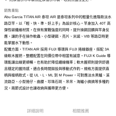
請求用戶進行身份認證。
５．嚴禁一人註冊多個帳號或使用他人資訊註冊。若發現惡意使用之情形，
銷售重點
恩沛科技股份有限公司將有權停止該用戶之使用額度並採取法律行動。
Abu Garcia TITAN AIR 泰坦 AIR 是泰坦系列中的輕量化進階款淡水
路亞竿，以「輕、快、準、好上手」為設計核心。竿身加入 40T 高
彈性碳纖維材質，在保有實戰強度的同時，提升操餌回饋與竿身反
應，讓釣手在操作軟蟲、小型硬餌、亮片、米諾、VIB 等路亞時更
能掌握水下動態。
配備方面，TITAN AIR 採用 FUJI 導環與 FUJI 捲線器座，搭配 3A
級軟木握把，整體配置在同價位帶中相當有誠意。FUJI K Guide 導
環能讓出線更順暢，也有助於降低纏線機率；軟木握把則提供舒適
且穩定的握持感，適合長時間拋投與移動式作釣。規格方面提供直
柄與槍柄款式，從 UL、L、ML 到 M Power，可對應淡水黑鱸、溪
流路亞、小型捲仔、曲腰、珍珠石斑、呆呆、海鱸小搞搞等多種釣
況。兩節式設計也讓收納與攜帶更方便。
詳細說明
相關推薦