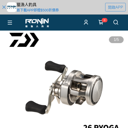
獵漁人釣具
開啟APP
首下載APP即贈$500折價券
0
1
/
5