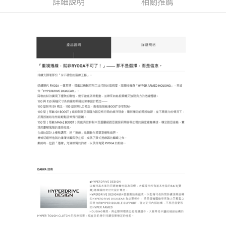
貨到付款（門市自取請勿下單，請聯繫客服）
詳細說明
相關推薦
４．使用「AFTEE先享後付」時，將依據個別帳號之用戶狀況，依本公司即
時審查核予不同之上限額度；若仍有額度不足之情形，本公司將視審查結果
每筆NT$200，滿NT$3,000(含以上)免運費
請求用戶進行身份認證。
５．嚴禁一人註冊多個帳號或使用他人資訊註冊。若發現惡意使用之情形，
恩沛科技股份有限公司將有權停止該用戶之使用額度並採取法律行動。