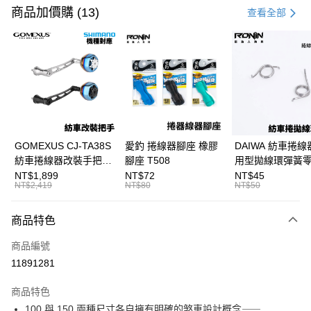
信用卡一次付款
商品加價購 (13)
查看全部
信用卡分期付款
3 期 0 利率 每期
NT$4,166
21家銀行
合作金庫商業銀行
第一商業銀行
超商取貨付款
華南商業銀行
彰化商業銀行
Apple Pay
上海商業儲蓄銀行
台北富邦商業銀行
國泰世華商業銀行
兆豐國際商業銀行
街口支付
臺灣中小企業銀行
台中商業銀行
GOMEXUS CJ-TA38S
愛釣 捲線器腳座 橡膠
DAIWA 紡車捲線
匯豐（台灣）商業銀行
華泰商業銀行
紡車捲線器改裝手把
腳座 T508
用型拋線環彈簧
悠遊付
聯邦商業銀行
遠東國際商業銀行
SHIMANO改裝品 紡車
線規 耳朵彈簧 紡
NT$1,899
NT$72
NT$45
元大商業銀行
永豐商業銀行
NT$2,419
NT$80
NT$50
大哥付你分期
改裝手把 I052
零件 T927
玉山商業銀行
星展（台灣）商業銀行
相關說明
台新國際商業銀行
中國信託商業銀行
商品特色
【大哥付你分期使用說明】
台灣樂天信用卡公司
AFTEE先享後付
1.本服務由台灣大哥大提供，台灣大哥大用戶可立即使用無須另外申請。
商品編號
2.付款方式選擇「大哥付你分期」，訂單成立後會自動跳轉到大哥付的交易
相關說明
流程，驗證手機門號後，選擇欲分期的期數、繳款截止日，確認付款後即完
11891281
【關於「AFTEE先享後付」】
成交易。
ATM付款
AFTEE先享後付是「在收到商品之後才付款」的支付方式。 讓您購物簡單
3.實際核准額度、可分期數及費用金額請依後續交易確認頁面所載為準。
便利好安心！
商品特色
4.訂單成立30分鐘內，如未前往確認交易或遇審核未通過，訂單將自動取
貨到付款
１．簡單：不需註冊會員、不需綁卡、不需儲值。
消。如遇「轉專審核」未通過狀況，表示未達大哥付你分期系統評分，恕無
100 與 150 兩種尺寸各自擁有明確的煞車設計概念⸺