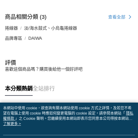
商品相關分類 (3)
查看全部
捲線器
淡/海水鼓式、小烏龜捲線器
品牌專區
DAIWA
評價
喜歡這個商品嗎？購買後給他一個好評吧
本分類熱銷
全站排行
本網站中使用 cookie，欲查詢有關本網站使用 cookie 方式之詳情，及若您不希
熱門標籤
望在電腦上使用 cookie 時應如何變更電腦的 cookie 設定，請參閱本網站「
隱私
權條款
」之 Cookie 聲明。您繼續使用本網站即表示您同意本公司得按本網站使
用條款之 Cookie 聲明使用 cookie。
了解更多 >