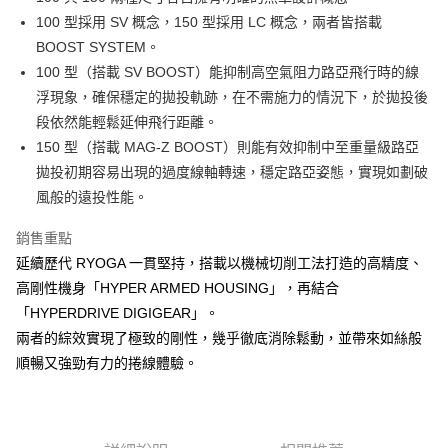
２．便利：只要手機號碼，簡訊認證，即可結帳。
法說明評估內容。
100 型採用 SV 概念，150 型採用 LC 概念，兩者皆搭載
３．安心：先確認商品／服務後，再付款。
【繳款方式說明】
運送方式
BOOST SYSTEM。
1.分期款項不併入電信帳單，「大哥付你分期」於每月結算日後寄送繳費提
【「AFTEE先享後付」結帳流程】
全家取貨付款
醒簡訊。
100 型（搭載 SV BOOST）能抑制高空氣阻力路亞飛行時的線
１．於結帳方式選擇「AFTEE先享後付」後，將跳轉至「AFTEE先享後付」
2.透過簡訊連結打開帳單後，可選擇「超商條碼／台灣大直營門市／銀行轉
每筆NT$60，滿NT$1,200(含以上)免運費
結帳頁面，進行簡訊認證並確認金額後，即可完成結帳。
浮現象，確保穩定的拋投軌跡，在不需施力的情況下，於拋投後
帳／街口支付／iPASS MONEY」等通路繳費。
２．訂單成立數日內，您將收到繳費通知簡訊。
段依然能輕鬆延伸飛行距離。
付款後全家取貨
３．收到繳費通知簡訊後14天內，點擊此簡訊中的連結，可透過四大超商／
【注意事項】
150 型（搭載 MAG-Z BOOST）則能有效抑制中至重量級路亞
ATM／網路銀行／等多元方式進行付款，方視為交易完成。
每筆NT$60，滿NT$1,200(含以上)免運費
1.本服務係由「台灣大哥大股份有限公司」（以下簡稱本公司）所提供，讓
※ 請注意：結帳手續完成當下不需立刻繳費，但若您需要取消訂單，請聯絡
拋投初期容易出現的過度線軸轉速，穩定路亞姿態，實現如劃破
用戶於交易時，得透過本服務購買商品或服務，並由商店將買賣／分期付款
購買商品的店家。未經商家同意取消之訂單仍視為有效，需透過AFTEE先享
7-11取貨付款
買賣價金債權讓與本公司後，依約使用本公司帳單繳交帳款。
風般的遠投性能。
後付繳納相關費用。
2.基於同意付款使用「大哥付你分期」之契約關係目的，商店將以您的個人
每筆NT$60，滿NT$1,200(含以上)免運費
※ 交易是否成功請以「AFTEE先享後付 」之結帳頁面顯示為準，若有關於
資料（包含姓名、電話或地址）提供予台灣大哥大進項蒐集、處理及利用，
銷售重點
是否繳費成功／繳費後需取消欲退款等相關疑問，請聯繫「AFTEE先享後付
由本公司與您本人進行分期帳單所需資料之確認、核對及更正。
客戶支援中心」
https://netprotections.freshdesk.com/support/home
付款後7-11取貨
延續歷代 RYOGA 一貫堅持，搭載以機械切削工法打造的高精度、
3.完整用戶服務條款，請詳閱以下連結：
https://oppay.tw/userRule
每筆NT$60，滿NT$1,200(含以上)免運費
高剛性機身「HYPER ARMED HOUSING」，再結合
【注意事項】
１．透過由恩沛科技股份有限公司提供之「AFTEE先享後付」服務完成之交
「HYPERDRIVE DIGIGEAR」。
一般宅配（門市自取請勿下單，請聯繫客服）
易，需依本服務之必要範圍內提供個人資料，並將交易相關給付款項請求債
兩者的綜效實現了極致的剛性，幾乎徹底消除鬆動，並帶來如絲般
權轉讓予恩沛科技股份有限公司。
每筆NT$100，滿NT$2,000(含以上)免運費
順暢又強勁有力的捲線體驗。
２．關於個人資料處理事宜，請瀏覽以下網址：
https://aftee.tw/terms/#terms3
離島一般宅配
３．未成年的使用者請事先徵得法定代理人或監護人之同意方可使用
每筆NT$200，滿NT$2,000(含以上)免運費
「AFTEE先享後付」，若未經同意申辦者引起之損失，本公司不負相關責
任。