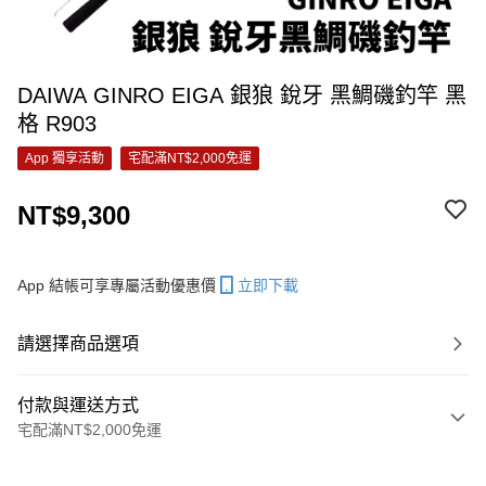
DAIWA GINRO EIGA 銀狼 銳牙 黑鯛磯釣竿 黑
格 R903
App 獨享活動
宅配滿NT$2,000免運
NT$9,300
App 結帳可享專屬活動優惠價
立即下載
請選擇商品選項
付款與運送方式
宅配滿NT$2,000免運
付款方式