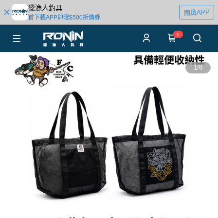
獵漁人釣具
開啟APP
首下載APP即贈$500折價券
0
1
/
8