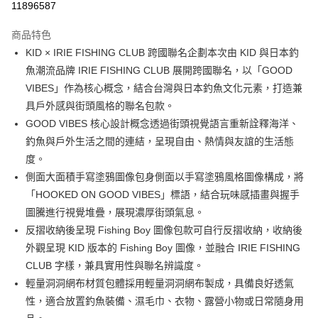
11896587
3 期 0 利率 每期
NT$360
21家銀行
商品特色
合作金庫商業銀行
第一商業銀行
超商取貨付款
KID × IRIE FISHING CLUB 跨國聯名企劃本次由 KID 與日本釣
華南商業銀行
彰化商業銀行
魚潮流品牌 IRIE FISHING CLUB 展開跨國聯名，以「GOOD
Apple Pay
上海商業儲蓄銀行
台北富邦商業銀行
國泰世華商業銀行
兆豐國際商業銀行
VIBES」作為核心概念，結合台灣與日本釣魚文化元素，打造兼
街口支付
臺灣中小企業銀行
台中商業銀行
具戶外感與街頭風格的聯名包款。
匯豐（台灣）商業銀行
華泰商業銀行
GOOD VIBES 核心設計概念透過街頭視覺語言重新詮釋海洋、
悠遊付
聯邦商業銀行
遠東國際商業銀行
釣魚與戶外生活之間的連結，呈現自由、熱情與友誼的生活態
元大商業銀行
永豐商業銀行
大哥付你分期
度。
玉山商業銀行
星展（台灣）商業銀行
相關說明
側面大面積手寫塗鴉圖像包身側面以手寫塗鴉風格圖像構成，將
台新國際商業銀行
中國信託商業銀行
【大哥付你分期使用說明】
台灣樂天信用卡公司
「HOOKED ON GOOD VIBES」標語，結合玩味感插畫與握手
AFTEE先享後付
1.本服務由台灣大哥大提供，台灣大哥大用戶可立即使用無須另外申請。
2.付款方式選擇「大哥付你分期」，訂單成立後會自動跳轉到大哥付的交易
圖騰進行視覺堆疊，展現濃厚街頭氣息。
相關說明
流程，驗證手機門號後，選擇欲分期的期數、繳款截止日，確認付款後即完
【關於「AFTEE先享後付」】
反摺收納後呈現 Fishing Boy 圖像包款可自行反摺收納，收納後
成交易。
ATM付款
AFTEE先享後付是「在收到商品之後才付款」的支付方式。 讓您購物簡單
外觀呈現 KID 版本的 Fishing Boy 圖像，並融合 IRIE FISHING
3.實際核准額度、可分期數及費用金額請依後續交易確認頁面所載為準。
便利好安心！
4.訂單成立30分鐘內，如未前往確認交易或遇審核未通過，訂單將自動取
貨到付款
CLUB 字樣，兼具實用性與聯名辨識度。
１．簡單：不需註冊會員、不需綁卡、不需儲值。
消。如遇「轉專審核」未通過狀況，表示未達大哥付你分期系統評分，恕無
２．便利：只要手機號碼，簡訊認證，即可結帳。
輕量洞洞網布材質包體採用輕量洞洞網布製成，具備良好透氣
法說明評估內容。
３．安心：先確認商品／服務後，再付款。
【繳款方式說明】
運送方式
性，適合放置釣魚裝備、濕毛巾、衣物、露營小物或日常隨身用
1.分期款項不併入電信帳單，「大哥付你分期」於每月結算日後寄送繳費提