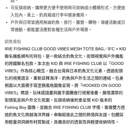
【「AFTEE先享後付」結帳流程】
品。
全家取貨付款
醒簡訊。
１．於結帳方式選擇「AFTEE先享後付」後，將跳轉至「AFTEE先享後付」
可反摺收納，攜帶更方便不使用時可收納成小體積形式，方便放
2.透過簡訊連結打開帳單後，可選擇「超商條碼／台灣大直營門市／銀行轉
每筆NT$60，滿NT$1,200(含以上)免運費
結帳頁面，進行簡訊認證並確認金額後，即可完成結帳。
帳／街口支付／iPASS MONEY」等通路繳費。
入包內、車上、釣具箱或行李中隨身備用。
２．訂單成立數日內，您將收到繳費通知簡訊。
付款後全家取貨
３．收到繳費通知簡訊後14天內，點擊此簡訊中的連結，可透過四大超商／
戶外與日常皆適用無論釣魚、旅行、露營、購物、海邊活動或日
【注意事項】
ATM／網路銀行／等多元方式進行付款，方視為交易完成。
每筆NT$60，滿NT$1,200(含以上)免運費
1.本服務係由「台灣大哥大股份有限公司」（以下簡稱本公司）所提供，讓
常通勤，都能靈活應對各種生活與戶外場景。
※ 請注意：結帳手續完成當下不需立刻繳費，但若您需要取消訂單，請聯絡
用戶於交易時，得透過本服務購買商品或服務，並由商店將買賣／分期付款
購買商品的店家。未經商家同意取消之訂單仍視為有效，需透過AFTEE先享
7-11取貨付款
買賣價金債權讓與本公司後，依約使用本公司帳單繳交帳款。
銷售重點
後付繳納相關費用。
2.基於同意付款使用「大哥付你分期」之契約關係目的，商店將以您的個人
每筆NT$60，滿NT$1,200(含以上)免運費
※ 交易是否成功請以「AFTEE先享後付 」之結帳頁面顯示為準，若有關於
IRIE FISHING CLUB GOOD VIBES MESH TOTE BAG／IFC × KID
資料（包含姓名、電話或地址）提供予台灣大哥大進項蒐集、處理及利用，
是否繳費成功／繳費後需取消欲退款等相關疑問，請聯繫「AFTEE先享後付
由本公司與您本人進行分期帳單所需資料之確認、核對及更正。
聯名機能網布托特包，是一款結合釣魚文化、街頭視覺與戶外機能
客戶支援中心」
https://netprotections.freshdesk.com/support/home
付款後7-11取貨
3.完整用戶服務條款，請詳閱以下連結：
https://oppay.tw/userRule
的跨國聯名包款。本次由 KID 與 IRIE FISHING CLUB 以「GOOD
每筆NT$60，滿NT$1,200(含以上)免運費
【注意事項】
VIBES」作為核心概念，融合台灣與日本釣魚文化元素，透過街頭
１．透過由恩沛科技股份有限公司提供之「AFTEE先享後付」服務完成之交
一般宅配（門市自取請勿下單，請聯繫客服）
化的視覺語言，重新詮釋海洋、釣魚與戶外生活之間的連結。包身
易，需依本服務之必要範圍內提供個人資料，並將交易相關給付款項請求債
權轉讓予恩沛科技股份有限公司。
每筆NT$100，滿NT$2,000(含以上)免運費
側面以大面積手寫塗鴉風格圖像呈現，將「HOOKED ON GOOD
２．關於個人資料處理事宜，請瀏覽以下網址：
VIBES」標語、玩味感插畫與握手圖騰進行視覺堆疊，展現濃厚的
https://aftee.tw/terms/#terms3
離島一般宅配
街頭氣息與戶外文化氛圍。反摺收納後則會呈現 KID 版本的
３．未成年的使用者請事先徵得法定代理人或監護人之同意方可使用
每筆NT$200，滿NT$2,000(含以上)免運費
「AFTEE先享後付」，若未經同意申辦者引起之損失，本公司不負相關責
Fishing Boy 圖像，並融合 IRIE FISHING CLUB 字樣，象徵雙方透
任。
貨到付款（門市自取請勿下單，請聯繫客服）
過釣魚文化跨越海洋界線，串聯起彼此之間的熱情與友誼。包體採
４．使用「AFTEE先享後付」時，將依據個別帳號之用戶狀況，依本公司即
時審查核予不同之上限額度；若仍有額度不足之情形，本公司將視審查結果
用輕量洞洞網布材質製成，具備良好的透氣性與輕便收納特性。
每筆NT$200，滿NT$3,000(含以上)免運費
請求用戶進行身份認證。