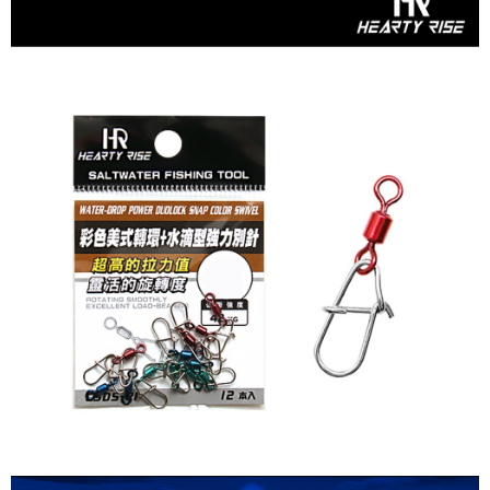
4.訂單成立30分鐘內，如未前往確認交易或遇審核未通過，訂單將自動取
貨到付款
１．簡單：不需註冊會員、不需綁卡、不需儲值。
消。如遇「轉專審核」未通過狀況，表示未達大哥付你分期系統評分，恕無
２．便利：只要手機號碼，簡訊認證，即可結帳。
法說明評估內容。
３．安心：先確認商品／服務後，再付款。
【繳款方式說明】
運送方式
1.分期款項不併入電信帳單，「大哥付你分期」於每月結算日後寄送繳費提
【「AFTEE先享後付」結帳流程】
全家取貨付款
醒簡訊。
１．於結帳方式選擇「AFTEE先享後付」後，將跳轉至「AFTEE先享後付」
2.透過簡訊連結打開帳單後，可選擇「超商條碼／台灣大直營門市／銀行轉
每筆NT$60，滿NT$1,200(含以上)免運費
結帳頁面，進行簡訊認證並確認金額後，即可完成結帳。
帳／街口支付／iPASS MONEY」等通路繳費。
２．訂單成立數日內，您將收到繳費通知簡訊。
付款後全家取貨
３．收到繳費通知簡訊後14天內，點擊此簡訊中的連結，可透過四大超商／
【注意事項】
ATM／網路銀行／等多元方式進行付款，方視為交易完成。
每筆NT$60，滿NT$1,200(含以上)免運費
1.本服務係由「台灣大哥大股份有限公司」（以下簡稱本公司）所提供，讓
※ 請注意：結帳手續完成當下不需立刻繳費，但若您需要取消訂單，請聯絡
用戶於交易時，得透過本服務購買商品或服務，並由商店將買賣／分期付款
購買商品的店家。未經商家同意取消之訂單仍視為有效，需透過AFTEE先享
7-11取貨付款
買賣價金債權讓與本公司後，依約使用本公司帳單繳交帳款。
後付繳納相關費用。
2.基於同意付款使用「大哥付你分期」之契約關係目的，商店將以您的個人
每筆NT$60，滿NT$1,200(含以上)免運費
※ 交易是否成功請以「AFTEE先享後付 」之結帳頁面顯示為準，若有關於
資料（包含姓名、電話或地址）提供予台灣大哥大進項蒐集、處理及利用，
是否繳費成功／繳費後需取消欲退款等相關疑問，請聯繫「AFTEE先享後付
由本公司與您本人進行分期帳單所需資料之確認、核對及更正。
客戶支援中心」
https://netprotections.freshdesk.com/support/home
付款後7-11取貨
3.完整用戶服務條款，請詳閱以下連結：
https://oppay.tw/userRule
每筆NT$60，滿NT$1,200(含以上)免運費
【注意事項】
１．透過由恩沛科技股份有限公司提供之「AFTEE先享後付」服務完成之交
一般宅配（門市自取請勿下單，請聯繫客服）
易，需依本服務之必要範圍內提供個人資料，並將交易相關給付款項請求債
權轉讓予恩沛科技股份有限公司。
每筆NT$100，滿NT$2,000(含以上)免運費
２．關於個人資料處理事宜，請瀏覽以下網址：
https://aftee.tw/terms/#terms3
離島一般宅配
３．未成年的使用者請事先徵得法定代理人或監護人之同意方可使用
每筆NT$200，滿NT$2,000(含以上)免運費
「AFTEE先享後付」，若未經同意申辦者引起之損失，本公司不負相關責