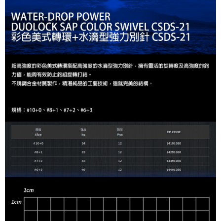
任。
貨到付款（門市自取請勿下單，請聯繫客服）
４．使用「AFTEE先享後付」時，將依據個別帳號之用戶狀況，依本公司即
時審查核予不同之上限額度；若仍有額度不足之情形，本公司將視審查結果
每筆NT$200，滿NT$3,000(含以上)免運費
請求用戶進行身份認證。
５．嚴禁一人註冊多個帳號或使用他人資訊註冊。若發現惡意使用之情形，
國家/地區配送(**下單前請私訊客服確認實際運費(運費另
查看運費
恩沛科技股份有限公司將有權停止該用戶之使用額度並採取法律行動。
計)，訂單才得以成立**)