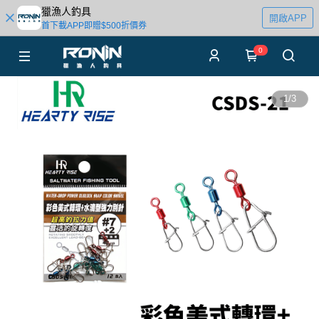
獵漁人釣具
開啟APP
首下載APP即贈$500折價券
0
1
/
3