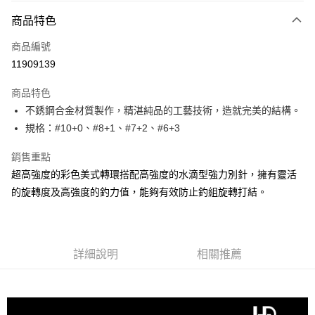
付款方式
商品特色
信用卡一次付款
商品編號
信用卡分期付款
11909139
3 期 0 利率 每期
NT$26
21家銀行
商品特色
合作金庫商業銀行
第一商業銀行
超商取貨付款
不銹鋼合金材質製作，精湛純品的工藝技術，造就完美的結構。
華南商業銀行
彰化商業銀行
規格：#10+0、#8+1、#7+2、#6+3
Apple Pay
上海商業儲蓄銀行
台北富邦商業銀行
國泰世華商業銀行
兆豐國際商業銀行
街口支付
銷售重點
臺灣中小企業銀行
台中商業銀行
超高強度的彩色美式轉環搭配高強度的水滴型強力別針，擁有靈活
匯豐（台灣）商業銀行
華泰商業銀行
悠遊付
聯邦商業銀行
遠東國際商業銀行
的旋轉度及高強度的釣力值，能夠有效防止釣組旋轉打結。
元大商業銀行
永豐商業銀行
大哥付你分期
玉山商業銀行
星展（台灣）商業銀行
相關說明
台新國際商業銀行
中國信託商業銀行
【大哥付你分期使用說明】
台灣樂天信用卡公司
AFTEE先享後付
詳細說明
相關推薦
1.本服務由台灣大哥大提供，台灣大哥大用戶可立即使用無須另外申請。
2.付款方式選擇「大哥付你分期」，訂單成立後會自動跳轉到大哥付的交易
相關說明
流程，驗證手機門號後，選擇欲分期的期數、繳款截止日，確認付款後即完
【關於「AFTEE先享後付」】
成交易。
ATM付款
AFTEE先享後付是「在收到商品之後才付款」的支付方式。 讓您購物簡單
3.實際核准額度、可分期數及費用金額請依後續交易確認頁面所載為準。
便利好安心！