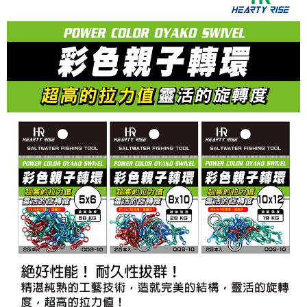
２．便利：只要手機號碼，簡訊認證，即可結帳。
法說明評估內容。
３．安心：先確認商品／服務後，再付款。
【繳款方式說明】
運送方式
1.分期款項不併入電信帳單，「大哥付你分期」於每月結算日後寄送繳費提
【「AFTEE先享後付」結帳流程】
全家取貨付款
醒簡訊。
１．於結帳方式選擇「AFTEE先享後付」後，將跳轉至「AFTEE先享後付」
2.透過簡訊連結打開帳單後，可選擇「超商條碼／台灣大直營門市／銀行轉
每筆NT$60，滿NT$1,200(含以上)免運費
結帳頁面，進行簡訊認證並確認金額後，即可完成結帳。
帳／街口支付／iPASS MONEY」等通路繳費。
２．訂單成立數日內，您將收到繳費通知簡訊。
付款後全家取貨
３．收到繳費通知簡訊後14天內，點擊此簡訊中的連結，可透過四大超商／
【注意事項】
ATM／網路銀行／等多元方式進行付款，方視為交易完成。
每筆NT$60，滿NT$1,200(含以上)免運費
1.本服務係由「台灣大哥大股份有限公司」（以下簡稱本公司）所提供，讓
※ 請注意：結帳手續完成當下不需立刻繳費，但若您需要取消訂單，請聯絡
用戶於交易時，得透過本服務購買商品或服務，並由商店將買賣／分期付款
購買商品的店家。未經商家同意取消之訂單仍視為有效，需透過AFTEE先享
7-11取貨付款
買賣價金債權讓與本公司後，依約使用本公司帳單繳交帳款。
後付繳納相關費用。
2.基於同意付款使用「大哥付你分期」之契約關係目的，商店將以您的個人
每筆NT$60，滿NT$1,200(含以上)免運費
※ 交易是否成功請以「AFTEE先享後付 」之結帳頁面顯示為準，若有關於
資料（包含姓名、電話或地址）提供予台灣大哥大進項蒐集、處理及利用，
是否繳費成功／繳費後需取消欲退款等相關疑問，請聯繫「AFTEE先享後付
由本公司與您本人進行分期帳單所需資料之確認、核對及更正。
客戶支援中心」
https://netprotections.freshdesk.com/support/home
付款後7-11取貨
3.完整用戶服務條款，請詳閱以下連結：
https://oppay.tw/userRule
每筆NT$60，滿NT$1,200(含以上)免運費
【注意事項】
１．透過由恩沛科技股份有限公司提供之「AFTEE先享後付」服務完成之交
一般宅配（門市自取請勿下單，請聯繫客服）
易，需依本服務之必要範圍內提供個人資料，並將交易相關給付款項請求債
權轉讓予恩沛科技股份有限公司。
每筆NT$100，滿NT$2,000(含以上)免運費
２．關於個人資料處理事宜，請瀏覽以下網址：
https://aftee.tw/terms/#terms3
離島一般宅配
３．未成年的使用者請事先徵得法定代理人或監護人之同意方可使用
每筆NT$200，滿NT$2,000(含以上)免運費
「AFTEE先享後付」，若未經同意申辦者引起之損失，本公司不負相關責
任。