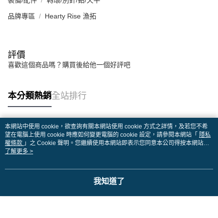
品牌專區
Hearty Rise 漁拓
評價
喜歡這個商品嗎？購買後給他一個好評吧
本分類熱銷
全站排行
本網站中使用 cookie，欲查詢有關本網站使用 cookie 方式之詳情，及若您不希
熱門標籤
望在電腦上使用 cookie 時應如何變更電腦的 cookie 設定，請參閱本網站「
隱私
權條款
」之 Cookie 聲明。您繼續使用本網站即表示您同意本公司得按本網站使
用條款之 Cookie 聲明使用 cookie。
了解更多 >
我知道了