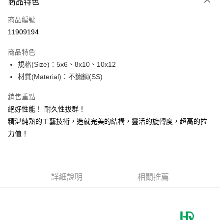
商品特色
信用卡一次付款
商品編號
信用卡分期付款
11909194
3 期 0 利率 每期
NT$33
21家銀行
商品特色
合作金庫商業銀行
第一商業銀行
超商取貨付款
規格(Size)：5x6、8x10、10x12
華南商業銀行
彰化商業銀行
材質(Material)：不鏽鋼(SS)
Apple Pay
上海商業儲蓄銀行
台北富邦商業銀行
國泰世華商業銀行
兆豐國際商業銀行
街口支付
銷售重點
臺灣中小企業銀行
台中商業銀行
絕好性能！ 耐久性拔群！
匯豐（台灣）商業銀行
華泰商業銀行
悠遊付
聯邦商業銀行
遠東國際商業銀行
精湛純熟的工藝技術，造就完美的結構，靈活的旋轉度，超高的拉
元大商業銀行
永豐商業銀行
大哥付你分期
力值！
玉山商業銀行
星展（台灣）商業銀行
相關說明
台新國際商業銀行
中國信託商業銀行
【大哥付你分期使用說明】
台灣樂天信用卡公司
AFTEE先享後付
1.本服務由台灣大哥大提供，台灣大哥大用戶可立即使用無須另外申請。
2.付款方式選擇「大哥付你分期」，訂單成立後會自動跳轉到大哥付的交易
相關說明
詳細說明
相關推薦
流程，驗證手機門號後，選擇欲分期的期數、繳款截止日，確認付款後即完
【關於「AFTEE先享後付」】
成交易。
ATM付款
AFTEE先享後付是「在收到商品之後才付款」的支付方式。 讓您購物簡單
3.實際核准額度、可分期數及費用金額請依後續交易確認頁面所載為準。
便利好安心！
4.訂單成立30分鐘內，如未前往確認交易或遇審核未通過，訂單將自動取
貨到付款
１．簡單：不需註冊會員、不需綁卡、不需儲值。
消。如遇「轉專審核」未通過狀況，表示未達大哥付你分期系統評分，恕無