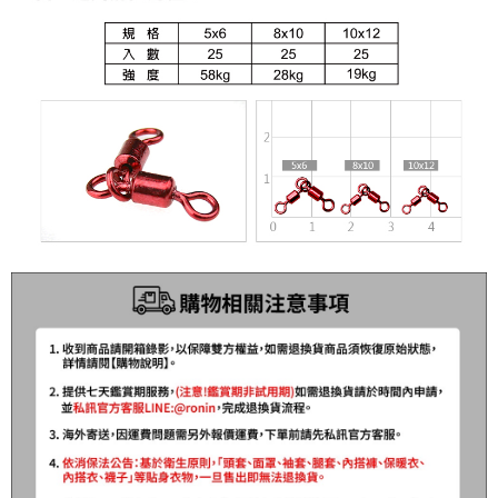
貨到付款（門市自取請勿下單，請聯繫客服）
４．使用「AFTEE先享後付」時，將依據個別帳號之用戶狀況，依本公司即
時審查核予不同之上限額度；若仍有額度不足之情形，本公司將視審查結果
每筆NT$200，滿NT$3,000(含以上)免運費
請求用戶進行身份認證。
５．嚴禁一人註冊多個帳號或使用他人資訊註冊。若發現惡意使用之情形，
國家/地區配送(**下單前請私訊客服確認實際運費(運費另
查看運費
恩沛科技股份有限公司將有權停止該用戶之使用額度並採取法律行動。
計)，訂單才得以成立**)