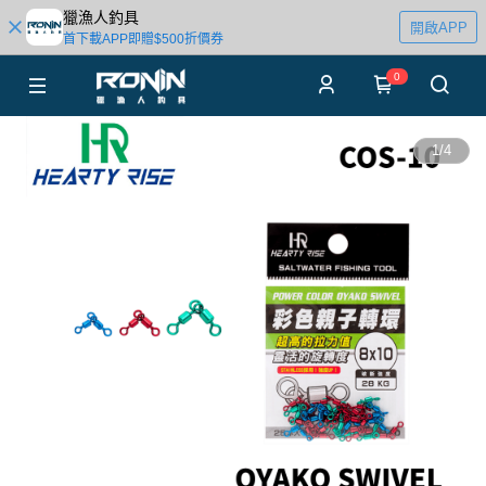
獵漁人釣具
開啟APP
首下載APP即贈$500折價券
0
1
/
4