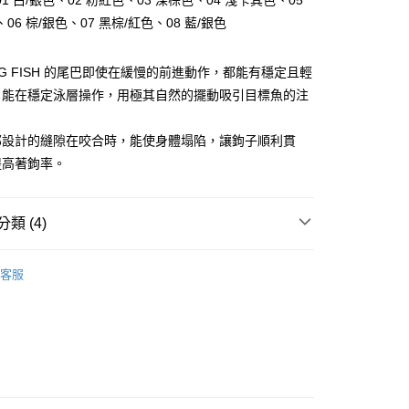
1 白/銀色、02 粉紅色、03 深棕色、04 淺卡其色、05
業儲蓄銀行
台北富邦商業銀行
06 棕/銀色、07 黑棕/紅色、08 藍/銀色
華商業銀行
兆豐國際商業銀行
小企業銀行
台中商業銀行
台灣）商業銀行
華泰商業銀行
ING FISH 的尾巴即使在緩慢的前進動作，都能有穩定且輕
業銀行
遠東國際商業銀行
，能在穩定泳層操作，用極其自然的擺動吸引目標魚的注
業銀行
永豐商業銀行
分期
業銀行
星展（台灣）商業銀行
部設計的縫隙在咬合時，能使身體塌陷，讓鉤子順利貫
際商業銀行
中國信託商業銀行
你分期使用說明】
提高著鉤率。
天信用卡公司
享後付
由台灣大哥大提供，台灣大哥大用戶可立即使用無須另外申請。
式選擇「大哥付你分期」，訂單成立後會自動跳轉到大哥付的交易
證手機門號後，選擇欲分期的期數、繳款截止日，確認付款後即
FTEE先享後付」】
。
類 (4)
先享後付是「在收到商品之後才付款」的支付方式。 讓您購物簡單
准額度、可分期數及費用金額請依後續交易確認頁面所載為準。
心！
立30分鐘內，如未前往確認交易或遇審核未通過，訂單將自動取
：不需註冊會員、不需綁卡、不需儲值。
軟餌-魚形
「轉專審核」未通過狀況，表示未達大哥付你分期系統評分，恕
：只要手機號碼，簡訊認證，即可結帳。
客服
評估內容。
Hearty Rise 漁拓
：先確認商品／服務後，再付款。
式說明】
手必購商品
項不併入電信帳單，「大哥付你分期」於每月結算日後寄送繳費提
路亞新手必購商品
EE先享後付」結帳流程】
方式選擇「AFTEE先享後付」後，將跳轉至「AFTEE先享後
付款
｜精選必購商品
訊連結打開帳單後，可選擇「超商條碼／台灣大直營門市／銀行轉
頁面，進行簡訊認證並確認金額後，即可完成結帳。
付／iPASS MONEY」等通路繳費。
0，滿NT$1,200(含以上)免運費
成立數日內，您將收到繳費通知簡訊。
費通知簡訊後14天內，點擊此簡訊中的連結，可透過四大超商
項】
網路銀行／等多元方式進行付款，方視為交易完成。
家取貨