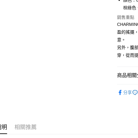
顏色：0
Apple Pay
上海商
棕綠色、
國泰世
街口支付
銷售重點
臺灣中
匯豐（
CHARM
悠遊付
聯邦商
盈的搖擺
元大商
大哥付你
意。
玉山商
相關說明
另外，腹
台新國
【大哥付
穿，從而
台灣樂
AFTEE先
1.本服務
2.付款方
相關說明
流程，驗
【關於「A
ATM付款
完成交易
商品相關分
AFTEE
3.實際核
便利好安
4.訂單成
貨到付款
１．簡單
路亞假餌
消。如遇
２．便利
分享
無法說明
品牌專區
３．安心
【繳款方
運送方式
首購、新
1.分期款
【「AFT
醒簡訊。
１．於結帳
全家取貨
帥氣老爸
2.透過簡
付」結帳
帳／街口支
每筆NT$6
２．訂單
說明
相關推薦
３．收到繳
【注意事
／ATM／
付款後全