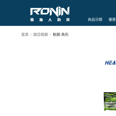
商品分類
優惠
首頁
路亞假餌
軟餌-魚形