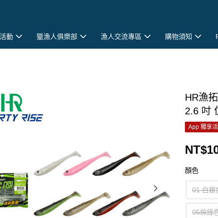
活動
獵漁人俱樂部
漁人交流專區
購物須知
HR漁拓
2.6 
App 獨享
NT$1
顏色
01 白銀
05棕綠