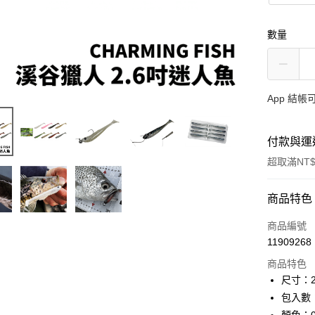
數量
App 結
付款與運
超取滿NT$
付款方式
商品特色
信用卡一
商品編號
11909268
信用卡分
商品特色
3 期 
尺寸：2.
合作金
包入數：
超商取貨
華南商