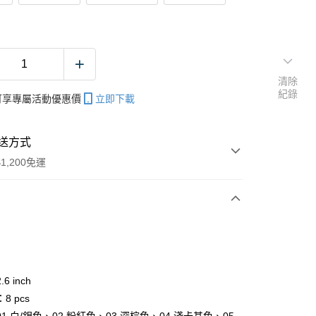
清除
紀錄
帳可享專屬活動優惠價
立即下載
送方式
1,200免運
次付款
期付款
0 利率 每期
NT$33
21家銀行
6 inch
庫商業銀行
第一商業銀行
8 pcs
付款
業銀行
彰化商業銀行