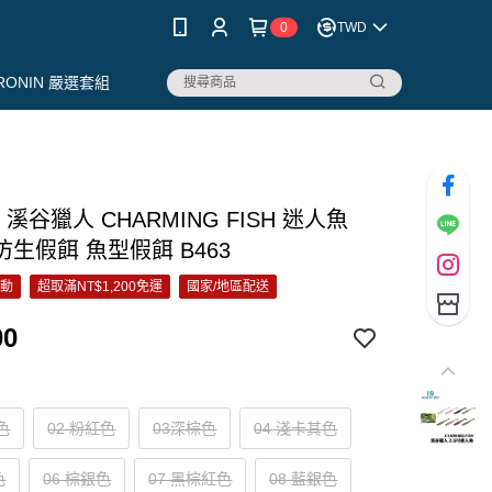
0
TWD
RONIN 嚴選套組
 溪谷獵人 CHARMING FISH 迷人魚
吋 仿生假餌 魚型假餌 B463
活動
超取滿NT$1,200免運
國家/地區配送
00
色
02 粉紅色
03深棕色
04 淺卡其色
色
06 棕銀色
07 黑棕紅色
08 藍銀色