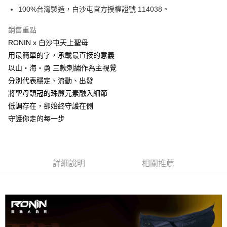
每筆NT$60，滿NT$1,200(含以上)免運費
1.本服務係由「台灣大哥大股份有限公司」（以下簡稱本公司）所提供，讓
※ 請注意：結帳手續完成當下不需立刻繳費，但若您需要取消訂單，請聯絡
100%台灣製造，白沙屯官方授權證號 114038。
用戶於交易時，得透過本服務購買商品或服務，並由商店將買賣／分期付款
購買商品的店家。未經商家同意取消之訂單仍視為有效，需透過AFTEE先享
7-11取貨付款
買賣價金債權讓與本公司後，依約使用本公司帳單繳交帳款。
後付繳納相關費用。
2.基於同意付款使用「大哥付你分期」之契約關係目的，商店將以您的個人
銷售重點
每筆NT$60，滿NT$1,200(含以上)免運費
※ 交易是否成功請以「AFTEE先享後付 」之結帳頁面顯示為準，若有關於
資料（包含姓名、電話或地址）提供予台灣大哥大進項蒐集、處理及利用，
RONIN x 白沙屯天上聖母
是否繳費成功／繳費後需取消欲退款等相關疑問，請聯繫「AFTEE先享後付
由本公司與您本人進行分期帳單所需資料之確認、核對及更正。
客戶支援中心」
https://netprotections.freshdesk.com/support/home
付款後7-11取貨
用最簡單的字，承載最直接的意義
3.完整用戶服務條款，請詳閱以下連結：
https://oppay.tw/userRule
每筆NT$60，滿NT$1,200(含以上)免運費
以山・海・勇 三款刺繡作為主視覺
【注意事項】
１．透過由恩沛科技股份有限公司提供之「AFTEE先享後付」服務完成之交
分別代表穩定、流動、出發
一般宅配（門市自取請勿下單，請聯繫客服）
易，需依本服務之必要範圍內提供個人資料，並將交易相關給付款項請求債
將聖母頭冠的珠簾元素融入細節
權轉讓予恩沛科技股份有限公司。
每筆NT$100，滿NT$2,000(含以上)免運費
低調存在，卻始終守護在側
２．關於個人資料處理事宜，請瀏覽以下網址：
https://aftee.tw/terms/#terms3
離島一般宅配
守護你走的每一步
３．未成年的使用者請事先徵得法定代理人或監護人之同意方可使用
每筆NT$200，滿NT$2,000(含以上)免運費
「AFTEE先享後付」，若未經同意申辦者引起之損失，本公司不負相關責
任。
貨到付款（門市自取請勿下單，請聯繫客服）
４．使用「AFTEE先享後付」時，將依據個別帳號之用戶狀況，依本公司即
時審查核予不同之上限額度；若仍有額度不足之情形，本公司將視審查結果
詳細說明
相關推薦
每筆NT$200，滿NT$3,000(含以上)免運費
請求用戶進行身份認證。
５．嚴禁一人註冊多個帳號或使用他人資訊註冊。若發現惡意使用之情形，
恩沛科技股份有限公司將有權停止該用戶之使用額度並採取法律行動。