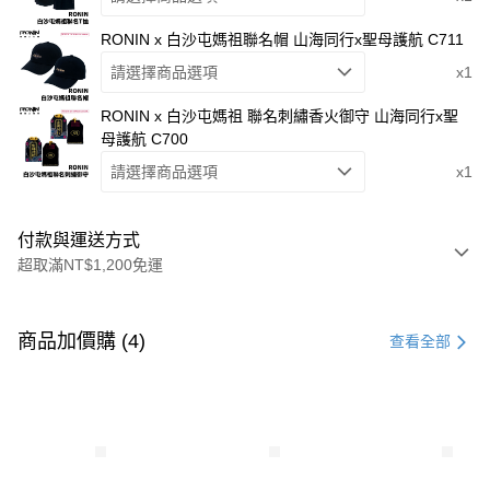
RONIN x 白沙屯媽祖聯名帽 山海同行x聖母護航 C711
請選擇商品選項
x1
RONIN x 白沙屯媽祖 聯名刺繡香火御守 山海同行x聖
母護航 C700
請選擇商品選項
x1
付款與運送方式
超取滿NT$1,200免運
付款方式
信用卡一次付款
商品加價購 (4)
查看全部
信用卡分期付款
3 期 0 利率 每期
NT$616
21家銀行
合作金庫商業銀行
第一商業銀行
超商取貨付款
華南商業銀行
彰化商業銀行