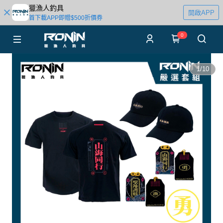
獵漁人釣具
開啟APP
首下載APP即贈$500折價券
0
1
/
10