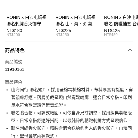
Apple Pay
上海商業儲蓄銀行
台北富邦商業銀行
國泰世華商業銀行
兆豐國際商業銀行
街口支付
臺灣中小企業銀行
台中商業銀行
RONIN x 白沙屯媽祖
RONIN x 白沙屯媽祖
RONIN x 白沙屯
匯豐（台灣）商業銀行
華泰商業銀行
聯名刺繡香火御守 山
聯名 山・海・勇 氣墊
聯名 防曬袖套 台
悠遊付
聯邦商業銀行
遠東國際商業銀行
海同行x聖母護航
機能襪 C714
造 C702
NT$180
NT$225
NT$425
元大商業銀行
永豐商業銀行
NT$200
NT$250
NT$450
大哥付你分期
C700
玉山商業銀行
星展（台灣）商業銀行
相關說明
台新國際商業銀行
中國信託商業銀行
商品特色
【大哥付你分期使用說明】
台灣樂天信用卡公司
AFTEE先享後付
1.本服務由台灣大哥大提供，台灣大哥大用戶可立即使用無須另外申請。
商品編號
2.付款方式選擇「大哥付你分期」，訂單成立後會自動跳轉到大哥付的交易
相關說明
流程，驗證手機門號後，選擇欲分期的期數、繳款截止日，確認付款後即完
11910161
【關於「AFTEE先享後付」】
成交易。
ATM付款
AFTEE先享後付是「在收到商品之後才付款」的支付方式。 讓您購物簡單
3.實際核准額度、可分期數及費用金額請依後續交易確認頁面所載為準。
便利好安心！
商品特色
4.訂單成立30分鐘內，如未前往確認交易或遇審核未通過，訂單將自動取
貨到付款
１．簡單：不需註冊會員、不需綁卡、不需儲值。
消。如遇「轉專審核」未通過狀況，表示未達大哥付你分期系統評分，恕無
山海同行 聯名短T ，採用全棉精梳棉材質，布料厚實有挺度，穿
２．便利：只要手機號碼，簡訊認證，即可結帳。
法說明評估內容。
著親膚舒適。落肩剪裁呈現自然寬鬆輪廓，適合日常穿搭。印刷
３．安心：先確認商品／服務後，再付款。
【繳款方式說明】
運送方式
墨水符合歐盟環保無毒認證。
1.分期款項不併入電信帳單，「大哥付你分期」於每月結算日後寄送繳費提
【「AFTEE先享後付」結帳流程】
全家取貨付款
醒簡訊。
聯名鴨舌帽，可調式帽圍，可依自身尺寸調整。採用經典老帽版
１．於結帳方式選擇「AFTEE先享後付」後，將跳轉至「AFTEE先享後付」
2.透過簡訊連結打開帳單後，可選擇「超商條碼／台灣大直營門市／銀行轉
每筆NT$60，滿NT$1,200(含以上)免運費
結帳頁面，進行簡訊認證並確認金額後，即可完成結帳。
型，日常穿搭舒適好搭配。以最純粹的精緻刺繡方式呈現信仰。
帳／街口支付／iPASS MONEY」等通路繳費。
２．訂單成立數日內，您將收到繳費通知簡訊。
聯名刺繡香火御守，精裝盒適合送給釣魚人的香火御守，山海同
付款後全家取貨
３．收到繳費通知簡訊後14天內，點擊此簡訊中的連結，可透過四大超商／
【注意事項】
行、聖母護航兩種款式。
ATM／網路銀行／等多元方式進行付款，方視為交易完成。