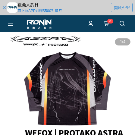
獵漁人釣具
開啟APP
首下載APP即贈$500折價券
0
1
/
4