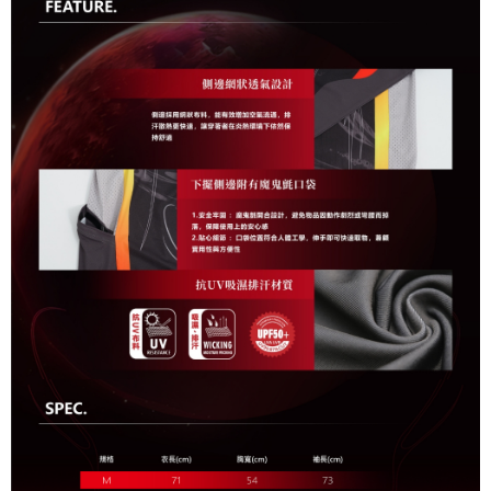
任。
貨到付款（門市自取請勿下單，請聯繫客服）
４．使用「AFTEE先享後付」時，將依據個別帳號之用戶狀況，依本公司即
時審查核予不同之上限額度；若仍有額度不足之情形，本公司將視審查結果
每筆NT$200，滿NT$3,000(含以上)免運費
請求用戶進行身份認證。
５．嚴禁一人註冊多個帳號或使用他人資訊註冊。若發現惡意使用之情形，
國家/地區配送(**下單前請私訊客服確認實際運費(運費另
查看運費
恩沛科技股份有限公司將有權停止該用戶之使用額度並採取法律行動。
計)，訂單才得以成立**)