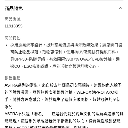
付款方式
商品特色
信用卡一次付款
商品編號
信用卡分期付款
11913355
3 期 0 利率 每期
NT$260
21家銀行
商品特色
合作金庫商業銀行
第一商業銀行
超商取貨付款
採用透氣網布設計，提升空氣流通與排汗散熱效果；魔鬼氈口袋
華南商業銀行
彰化商業銀行
可防止物品掉落，取物更便利。使用抗UV吸濕排汗機能布料，
Apple Pay
上海商業儲蓄銀行
台北富邦商業銀行
國泰世華商業銀行
兆豐國際商業銀行
具UPF50+防曬等級，有效阻隔99.87% UVA／UVB紫外線，通
街口支付
臺灣中小企業銀行
台中商業銀行
過CU、ESO檢測認證，戶外活動穿著更舒適安心。
匯豐（台灣）商業銀行
華泰商業銀行
悠遊付
聯邦商業銀行
遠東國際商業銀行
銷售重點
元大商業銀行
永豐商業銀行
大哥付你分期
ASTRA系列的誕生，來自於去年樣品初次亮相後，無數釣魚人給予
玉山商業銀行
星展（台灣）商業銀行
相關說明
的回饋與激盪。歷經無數次調整與淬鍊，WEFOX與PROTAKO攜
台新國際商業銀行
中國信託商業銀行
【大哥付你分期使用說明】
手，將雙方理念融合，終於誕生了這個突破風格、超越既往的全新
台灣樂天信用卡公司
AFTEE先享後付
1.本服務由台灣大哥大提供，台灣大哥大用戶可立即使用無須另外申請。
系列。
2.付款方式選擇「大哥付你分期」，訂單成立後會自動跳轉到大哥付的交易
相關說明
ASTRA不只是「聯名」──它是我們對於釣魚文化的理解與追求的具
流程，驗證手機門號後，選擇欲分期的期數、繳款截止日，確認付款後即完
【關於「AFTEE先享後付」】
成交易。
ATM付款
體體現。這個系列承載著我們不斷進化的決心，從實戰性能到整體
AFTEE先享後付是「在收到商品之後才付款」的支付方式。 讓您購物簡單
3.實際核准額度、可分期數及費用金額請依後續交易確認頁面所載為準。
便利好安心！