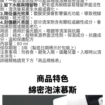
膜，一般清潔劑成分可能腐蝕或溶解這些塗層。
【「AFTEE先享後付」結帳流程】
全家取貨付款
醒簡訊。
肥皂或洗碗精容易殘留界面活性
１．於結帳方式選擇「AFTEE先享後付」後，將跳轉至「AFTEE先享後付」
2.留下水痕與殘留物：
2.透過簡訊連結打開帳單後，可選擇「超商條碼／台灣大直營門市／銀行轉
每筆NT$60，滿NT$1,200(含以上)免運費
結帳頁面，進行簡訊認證並確認金額後，即可完成結帳。
劑，清洗後易產生水痕或霧化。
帳／街口支付／iPASS MONEY」等通路繳費。
２．訂單成立數日內，您將收到繳費通知簡訊。
鍍膜受損會影響偏光功能，導致視線
3.降低偏光效果：
付款後全家取貨
３．收到繳費通知簡訊後14天內，點擊此簡訊中的連結，可透過四大超商／
模糊、眩光增加。
【注意事項】
ATM／網路銀行／等多元方式進行付款，方視為交易完成。
部分清潔劑含有顆粒或鹼性成分，會
4.刮傷鏡片表面：
每筆NT$60，滿NT$1,200(含以上)免運費
1.本服務係由「台灣大哥大股份有限公司」（以下簡稱本公司）所提供，讓
※ 請注意：結帳手續完成當下不需立刻繳費，但若您需要取消訂單，請聯絡
加速刮傷或鏡面老化。
用戶於交易時，得透過本服務購買商品或服務，並由商店將買賣／分期付款
購買商品的店家。未經商家同意取消之訂單仍視為有效，需透過AFTEE先享
用途：適用於偏光鏡片、眼鏡等清潔與抗霧
7-11取貨付款
買賣價金債權讓與本公司後，依約使用本公司帳單繳交帳款。
後付繳納相關費用。
成分：純水、植物來源界面活性劑、保濕成分、抗霧成
2.基於同意付款使用「大哥付你分期」之契約關係目的，商店將以您的個人
每筆NT$60，滿NT$1,200(含以上)免運費
※ 交易是否成功請以「AFTEE先享後付 」之結帳頁面顯示為準，若有關於
分、溫和保護配方
資料（包含姓名、電話或地址）提供予台灣大哥大進項蒐集、處理及利用，
是否繳費成功／繳費後需取消欲退款等相關疑問，請聯繫「AFTEE先享後付
內容量：80 ml
由本公司與您本人進行分期帳單所需資料之確認、核對及更正。
客戶支援中心」
https://netprotections.freshdesk.com/support/home
付款後7-11取貨
保存期限：3年（製造日期標示於包裝上）
3.完整用戶服務條款，請詳閱以下連結：
https://oppay.tw/userRule
注意事項：勿吞食，避免入眼，遠離兒童。入眼時以清
每筆NT$60，滿NT$1,200(含以上)免運費
【注意事項】
水沖洗。
１．透過由恩沛科技股份有限公司提供之「AFTEE先享後付」服務完成之交
詳細規格請見下方「商品規格表」
一般宅配（門市自取請勿下單，請聯繫客服）
易，需依本服務之必要範圍內提供個人資料，並將交易相關給付款項請求債
權轉讓予恩沛科技股份有限公司。
每筆NT$100，滿NT$2,000(含以上)免運費
２．關於個人資料處理事宜，請瀏覽以下網址：
https://aftee.tw/terms/#terms3
離島一般宅配
３．未成年的使用者請事先徵得法定代理人或監護人之同意方可使用
每筆NT$200，滿NT$2,000(含以上)免運費
「AFTEE先享後付」，若未經同意申辦者引起之損失，本公司不負相關責
任。
貨到付款（門市自取請勿下單，請聯繫客服）
４．使用「AFTEE先享後付」時，將依據個別帳號之用戶狀況，依本公司即
時審查核予不同之上限額度；若仍有額度不足之情形，本公司將視審查結果
每筆NT$200，滿NT$3,000(含以上)免運費
請求用戶進行身份認證。