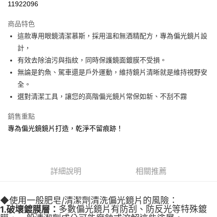
11922096
3 期 0 利率 每期
NT$93
21家銀行
商品特色
合作金庫商業銀行
第一商業銀行
超商取貨付款
這款專用眼鏡清潔慕斯，採用溫和無酒精配方，專為偏光鏡片設
華南商業銀行
彰化商業銀行
計，
Apple Pay
上海商業儲蓄銀行
台北富邦商業銀行
國泰世華商業銀行
兆豐國際商業銀行
有效去除油污與指紋，同時保護鏡面鍍膜不受損。
街口支付
臺灣中小企業銀行
台中商業銀行
無論是釣魚、駕車還是戶外運動，維持鏡片清晰就是維持視野安
匯豐（台灣）商業銀行
華泰商業銀行
全。
悠遊付
聯邦商業銀行
遠東國際商業銀行
選對清潔工具，讓您的高階偏光鏡片常保如新、不刮不霧
元大商業銀行
永豐商業銀行
大哥付你分期
玉山商業銀行
星展（台灣）商業銀行
相關說明
銷售重點
台新國際商業銀行
中國信託商業銀行
【大哥付你分期使用說明】
專為偏光鏡鏡片打造，乾淨不留痕跡！
台灣樂天信用卡公司
AFTEE先享後付
1.本服務由台灣大哥大提供，台灣大哥大用戶可立即使用無須另外申請。
2.付款方式選擇「大哥付你分期」，訂單成立後會自動跳轉到大哥付的交易
相關說明
流程，驗證手機門號後，選擇欲分期的期數、繳款截止日，確認付款後即完
【關於「AFTEE先享後付」】
成交易。
ATM付款
AFTEE先享後付是「在收到商品之後才付款」的支付方式。 讓您購物簡單
3.實際核准額度、可分期數及費用金額請依後續交易確認頁面所載為準。
詳細說明
相關推薦
便利好安心！
4.訂單成立30分鐘內，如未前往確認交易或遇審核未通過，訂單將自動取
貨到付款
１．簡單：不需註冊會員、不需綁卡、不需儲值。
消。如遇「轉專審核」未通過狀況，表示未達大哥付你分期系統評分，恕無
２．便利：只要手機號碼，簡訊認證，即可結帳。
法說明評估內容。
◆使用一般肥皂/清潔劑清洗偏光鏡片的風險：
３．安心：先確認商品／服務後，再付款。
【繳款方式說明】
運送方式
多數偏光鏡片有防刮、防反光等特殊鍍
1.破壞鍍膜層：
1.分期款項不併入電信帳單，「大哥付你分期」於每月結算日後寄送繳費提