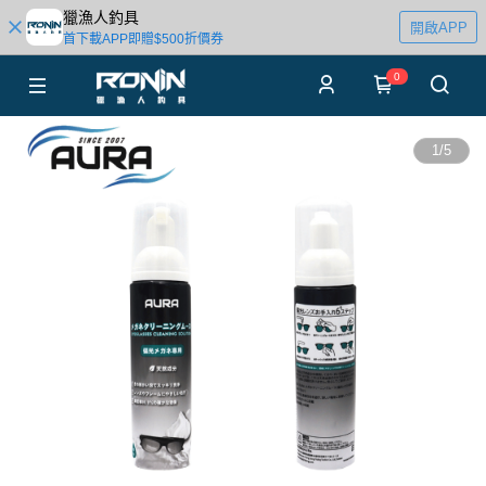
獵漁人釣具
開啟APP
首下載APP即贈$500折價券
0
1
/
5