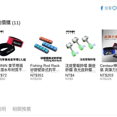
是否繳費成
每筆NT$2
釣竿
磯
用，由本
付客戶支
分享
3.完整用
貨到付款
最新商品
【注意事
每筆NT$2
１．透過由
品牌專區
價購 (11)
交易，需
國家/地區
求債權轉
主題釣法
２．關於
計)，訂單才
品牌專區
https://aft
３．未成
「AFTE
任。
４．使用「
即時審查
ONIN 束竿帶兩
Fishing Rod Rack
沈底警報鈴噹 鎖座
Centaur
結果請求
 潛水布材質不傷
矽膠壁掛式釣竿架
鈴鐺 夜光座鈴鐺
裝 高彈力
５．嚴禁
竿 A027
置竿架 壁鎖式竿架
釣魚鈴鐺 沉底鈴鐺
綁竿帶 彈
T$72
NT$351
NT$4
NT$203
形，恩沛
釣竿展示架 T1086
1入 可插
束帶 A03
$80
NT$390
NT$5
NT$226
動。
Ø4.5x37mm夜光
棒 T115
說明
相關推薦