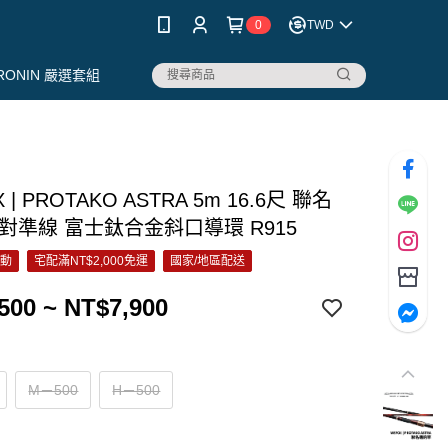
0
TWD
RONIN 嚴選套組
 | PROTAKO ASTRA 5m 16.6尺 聯名
對準線 富士鈦合金斜口導環 R915
活動
宅配滿NT$2,000免運
國家/地區配送
500 ~ NT$7,900
M－500
H－500