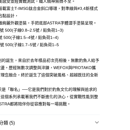
衡感受並經實戰測試，職人精神無微不至。
小企業銀行
台中商業銀行
搭載富士T-IMSG鈦合金斜口導環，對準線與#3,4新樣式
台灣）商業銀行
華泰商業銀行
分期
業銀行
遠東國際商業銀行
沾黏設計，
業銀行
永豐商業銀行
雅絢麗外觀塗裝，手把底部ASTRA字體澀手塗裝呈現。
你分期使用說明】
業銀行
星展（台灣）商業銀行
享後付
由台灣大哥大提供，台灣大哥大用戶可立即使用無須另外申請。
25號 500(子線0.8–2.5號 / 鉛負荷1–3)
際商業銀行
中國信託商業銀行
式選擇「大哥付你分期」，訂單成立後會自動跳轉到大哥付的交易
.5號 500(子線1.5–4號 / 鉛負荷1–4)
天信用卡公司
證手機門號後，選擇欲分期的期數、繳款截止日，確認付款後即
FTEE先享後付」】
.75號 500(子線1.7–5號 / 鉛負荷1–5
。
先享後付是「在收到商品之後才付款」的支付方式。 讓您購物簡單
准額度、可分期數及費用金額請依後續交易確認頁面所載為準。
心！
立30分鐘內，如未前往確認交易或遇審核未通過，訂單將自動取
：不需註冊會員、不需綁卡、不需儲值。
系列的誕生，來自於去年樣品初次亮相後，無數釣魚人給予
「轉專審核」未通過狀況，表示未達大哥付你分期系統評分，恕
：只要手機號碼，簡訊認證，即可結帳。
評估內容。
盪。歷經無數次調整與淬鍊，WEFOX與PROTAKO攜
：先確認商品／服務後，再付款。
式說明】
方理念融合，終於誕生了這個突破風格、超越既往的全新
項不併入電信帳單，「大哥付你分期」於每月結算日後寄送繳費提
EE先享後付」結帳流程】
方式選擇「AFTEE先享後付」後，將跳轉至「AFTEE先享後
（門市自取請勿下單，請聯繫客服）
訊連結打開帳單後，可選擇「超商條碼／台灣大直營門市／銀行轉
頁面，進行簡訊認證並確認金額後，即可完成結帳。
不只是「聯名」──它是我們對於釣魚文化的理解與追求的
付／iPASS MONEY」等通路繳費。
00，滿NT$2,000(含以上)免運費
成立數日內，您將收到繳費通知簡訊。
。這個系列承載著我們不斷進化的決心，從實戰性能到整
費通知簡訊後14天內，點擊此簡訊中的連結，可透過四大超商
項】
STRA都將陪伴你從容應對每一場挑戰。
網路銀行／等多元方式進行付款，方視為交易完成。
(門市自取請勿下單，請聯繫客服）
係由「台灣大哥大股份有限公司」（以下簡稱本公司）所提供，讓
：結帳手續完成當下不需立刻繳費，但若您需要取消訂單，請聯
50，滿NT$2,000(含以上)免運費
易時，得透過本服務購買商品或服務，並由商店將買賣／分期付
的店家。未經商家同意取消之訂單仍視為有效，需透過AFTEE
金債權讓與本公司後，依約使用本公司帳單繳交帳款。
繳納相關費用。
類 (5)
宅配
意付款使用「大哥付你分期」之契約關係目的，商店將以您的個人
否成功請以「AFTEE先享後付 」之結帳頁面顯示為準，若有關於
含姓名、電話或地址）提供予台灣大哥大進項蒐集、處理及利