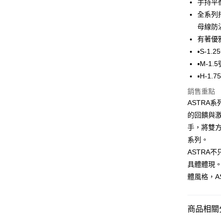
手持平
悠遊付
臺灣中
全系列
匯豐（
大哥付你
聯邦商
母線防
相關說明
元大商
有著優
【大哥付
玉山商
AFTEE先
1.本服務
▪️S-1.
台新國
2.付款方
相關說明
▪️M-1
台灣樂
流程，驗
【關於「A
▪️H-1
ATM付款
完成交易
AFTEE
3.實際核
便利好安
銷售重點
4.訂單成
貨到付款
１．簡單
ASTRA
消。如遇
２．便利
無法說明
的回饋與激
３．安心
【繳款方
手，將雙
運送方式
1.分期款
【「AFT
系列。
醒簡訊。
１．於結帳
一般宅配
2.透過簡
付」結帳
ASTRA
帳／街口支
每筆NT$1
２．訂單
具體體現
３．收到繳
【注意事
體風格，A
／ATM／
大型宅配
1.本服務
※ 請注意
每筆NT$1
用戶於交
絡購買商品
款買賣價
先享後付
商品相關分
離島一般
2.基於同
※ 交易是
資料（包