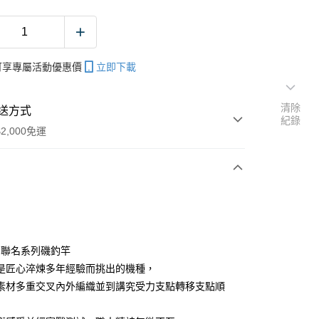
帳可享專屬活動優惠價
立即下載
清除
送方式
紀錄
2,000免運
次付款
期付款
0 利率 每期
NT$2,500
21家銀行
A 聯名系列磯釣竿
庫商業銀行
第一商業銀行
是匠心淬煉多年經驗而挑出的機種，
業銀行
彰化商業銀行
素材多重交叉內外編織並到講究受力支點轉移支點順
業儲蓄銀行
台北富邦商業銀行
華商業銀行
兆豐國際商業銀行