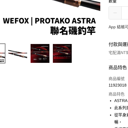
數量
App 結
付款與運
宅配滿NT$
付款方式
商品特色
信用卡一
商品編號
11923018
信用卡分
商品特色
3 期 
ASTR
合作金
此系列
Apple Pay
華南商
從竿身
街口支付
上海商
暢，
國泰世