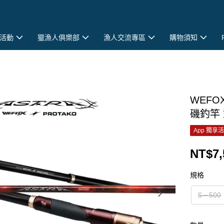
活動
獵漁人俱樂部
漁人交流專區
購物須知
WEFOX
磯釣竿 
App 獨享
NT$7,
規格
S－500