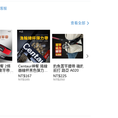
功／繳費後需取消欲退款等相關疑問，請聯繫「AFTEE先享後
00，滿NT$2,000(含以上)免運費
釣竿
公司與您本人進行分期帳單所需資料之確認、核對及更正。
援中心」
https://netprotections.freshdesk.com/support/home
客服
戶服務條款，請詳閱以下連結：
https://oppay.tw/userRule
（門市自取請勿下單，請聯繫客服）
項】
00，滿NT$3,000(含以上)免運費
恩沛科技股份有限公司提供之「AFTEE先享後付」服務完成之
WEFOX 鉅灣
查看全部
依本服務之必要範圍內提供個人資料，並將交易相關給付款項請
配送(**下單前請私訊客服確認實際運費(運費另
查看運費
讓予恩沛科技股份有限公司。
專區
磯釣裝備指南
個人資料處理事宜，請瀏覽以下網址：
得以成立**)
ee.tw/terms/#terms3
PROTAKO 上興
年的使用者請事先徵得法定代理人或監護人之同意方可使用
E先享後付」，若未經同意申辦者引起之損失，本公司不負相關責
AFTEE先享後付」時，將依據個別帳號之用戶狀況，依本公司
核予不同之上限額度；若仍有額度不足之情形，本公司將視審查
神奪 2條
Centaur神奪 捲線
釣魚置竿腰帶 磯釣
釣竿橡膠尾塞
用戶進行身份認證。
束竿帶
器線杯黑色彈力帶
前打 路亞 A020
T513
一人註冊多個帳號或使用他人資訊註冊。若發現惡意使用之情
性魔鬼氈
T227
NT$167
NT$225
NT$27
科技股份有限公司將有權停止該用戶之使用額度並採取法律行
7
NT$185
NT$250
NT$30