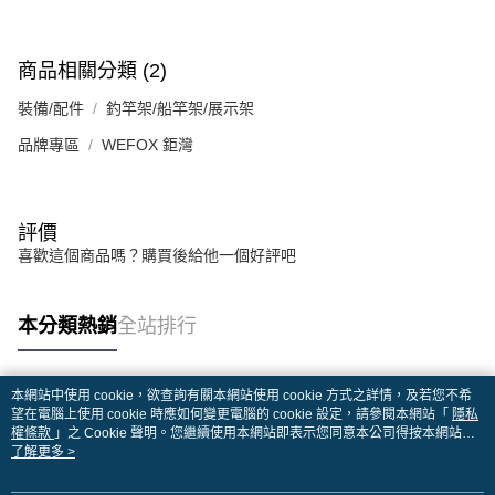
商品相關分類 (2)
裝備/配件
釣竿架/船竿架/展示架
品牌專區
WEFOX 鉅灣
評價
喜歡這個商品嗎？購買後給他一個好評吧
本分類熱銷
全站排行
本網站中使用 cookie，欲查詢有關本網站使用 cookie 方式之詳情，及若您不希
熱門標籤
望在電腦上使用 cookie 時應如何變更電腦的 cookie 設定，請參閱本網站「
隱私
權條款
」之 Cookie 聲明。您繼續使用本網站即表示您同意本公司得按本網站使
用條款之 Cookie 聲明使用 cookie。
了解更多 >