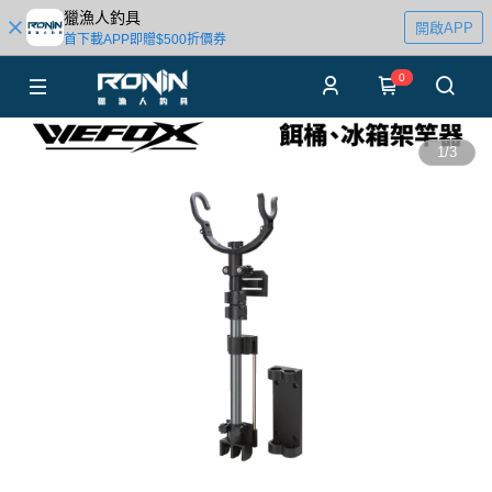
獵漁人釣具
開啟APP
首下載APP即贈$500折價券
0
1
/
3