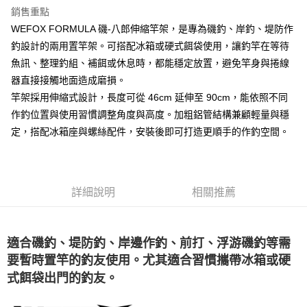
帳／街口支付／iPASS MONEY」等通路繳費。
銷售重點
２．訂單成立數日內，您將收到繳費通知簡訊。
大型宅配(門市自取請勿下單，請聯繫客服）
３．收到繳費通知簡訊後14天內，點擊此簡訊中的連結，可透過四大超商／
WEFOX FORMULA 磯-八郎伸縮竿架，是專為磯釣、岸釣、堤防作
【注意事項】
ATM／網路銀行／等多元方式進行付款，方視為交易完成。
每筆NT$150，滿NT$2,000(含以上)免運費
1.本服務係由「台灣大哥大股份有限公司」（以下簡稱本公司）所提供，讓
釣設計的兩用置竿架。可搭配冰箱或硬式餌袋使用，讓釣竿在等待
※ 請注意：結帳手續完成當下不需立刻繳費，但若您需要取消訂單，請聯絡
用戶於交易時，得透過本服務購買商品或服務，並由商店將買賣／分期付款
購買商品的店家。未經商家同意取消之訂單仍視為有效，需透過AFTEE先享
魚訊、整理釣組、補餌或休息時，都能穩定放置，避免竿身與捲線
離島一般宅配
買賣價金債權讓與本公司後，依約使用本公司帳單繳交帳款。
後付繳納相關費用。
器直接接觸地面造成磨損。
2.基於同意付款使用「大哥付你分期」之契約關係目的，商店將以您的個人
每筆NT$200，滿NT$2,000(含以上)免運費
※ 交易是否成功請以「AFTEE先享後付 」之結帳頁面顯示為準，若有關於
資料（包含姓名、電話或地址）提供予台灣大哥大進項蒐集、處理及利用，
竿架採用伸縮式設計，長度可從 46cm 延伸至 90cm，能依照不同
是否繳費成功／繳費後需取消欲退款等相關疑問，請聯繫「AFTEE先享後付
由本公司與您本人進行分期帳單所需資料之確認、核對及更正。
客戶支援中心」
https://netprotections.freshdesk.com/support/home
貨到付款（門市自取請勿下單，請聯繫客服）
作釣位置與使用習慣調整角度與高度。加粗鋁管結構兼顧輕量與穩
3.完整用戶服務條款，請詳閱以下連結：
https://oppay.tw/userRule
每筆NT$200，滿NT$3,000(含以上)免運費
定，搭配冰箱座與螺絲配件，安裝後即可打造更順手的作釣空間。
【注意事項】
１．透過由恩沛科技股份有限公司提供之「AFTEE先享後付」服務完成之交
國家/地區配送(**下單前請私訊客服確認實際運費(運費另
查看運費
易，需依本服務之必要範圍內提供個人資料，並將交易相關給付款項請求債
計)，訂單才得以成立**)
權轉讓予恩沛科技股份有限公司。
２．關於個人資料處理事宜，請瀏覽以下網址：
詳細說明
相關推薦
https://aftee.tw/terms/#terms3
３．未成年的使用者請事先徵得法定代理人或監護人之同意方可使用
「AFTEE先享後付」，若未經同意申辦者引起之損失，本公司不負相關責
任。
適合磯釣、堤防釣、岸邊作釣、前打、浮游磯釣等需
４．使用「AFTEE先享後付」時，將依據個別帳號之用戶狀況，依本公司即
時審查核予不同之上限額度；若仍有額度不足之情形，本公司將視審查結果
要暫時置竿的釣友使用。尤其適合習慣攜帶冰箱或硬
請求用戶進行身份認證。
式餌袋出門的釣友。
５．嚴禁一人註冊多個帳號或使用他人資訊註冊。若發現惡意使用之情形，
恩沛科技股份有限公司將有權停止該用戶之使用額度並採取法律行動。