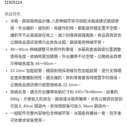
11925114
3 期 0 利率 每期
NT$296
21家銀行
商品特色
合作金庫商業銀行
第一商業銀行
Apple Pay
冰箱、餌袋兩用設計磯-八郎伸縮竿架可搭配冰箱或硬式餌袋使
華南商業銀行
彰化商業銀行
用，外出磯釣、堤防釣、岸邊作釣時，都能提供穩定置竿空間，
街口支付
上海商業儲蓄銀行
台北富邦商業銀行
國泰世華商業銀行
兆豐國際商業銀行
讓釣竿不必直接放在地上，減少刮傷與碰撞風險。商品頁與其他
悠遊付
臺灣中小企業銀行
台中商業銀行
公開商品資訊皆標示此款為冰箱／餌袋兩用伸縮竿架。
匯豐（台灣）商業銀行
華泰商業銀行
46～90cm 伸縮調整可依照作釣環境、冰箱高度或餌袋位置調整
大哥付你分期
聯邦商業銀行
遠東國際商業銀行
使用長度，收納時更加精簡，外出攜帶不佔空間。公開商品頁標
相關說明
元大商業銀行
永豐商業銀行
【大哥付你分期使用說明】
示伸縮長度為 46～90cm。
玉山商業銀行
星展（台灣）商業銀行
AFTEE先享後付
1.本服務由台灣大哥大提供，台灣大哥大用戶可立即使用無須另外申請。
22.2mm 加粗鋁管，穩固耐用採用槍灰色加粗鋁管，提升支撐穩
台新國際商業銀行
中國信託商業銀行
2.付款方式選擇「大哥付你分期」，訂單成立後會自動跳轉到大哥付的交易
相關說明
台灣樂天信用卡公司
定度與整體耐用性，適合磯釣、岸釣等需要長時間置竿的情境。
流程，驗證手機門號後，選擇欲分期的期數、繳款截止日，確認付款後即完
【關於「AFTEE先享後付」】
成交易。
公開商品資訊標示鋁管規格為 22.2mm。
ATM付款
AFTEE先享後付是「在收到商品之後才付款」的支付方式。 讓您購物簡單
3.實際核准額度、可分期數及費用金額請依後續交易確認頁面所載為準。
便利好安心！
收納友善，適合外出攜帶收納尺寸約 430×78×88mm，自重約
4.訂單成立30分鐘內，如未前往確認交易或遇審核未通過，訂單將自動取
貨到付款
１．簡單：不需註冊會員、不需綁卡、不需儲值。
580g，方便放入釣具包、餌袋或冰箱旁攜帶。另有公開資訊提到
消。如遇「轉專審核」未通過狀況，表示未達大哥付你分期系統評分，恕無
２．便利：只要手機號碼，簡訊認證，即可結帳。
法說明評估內容。
可放入 40cm 餌袋內，拆除頭部後可放入 36cm 餌袋內。
３．安心：先確認商品／服務後，再付款。
【繳款方式說明】
運送方式
一組配件完整內容物包含伸縮竿架、冰箱座與螺絲一套，到手後
1.分期款項不併入電信帳單，「大哥付你分期」於每月結算日後寄送繳費提
【「AFTEE先享後付」結帳流程】
一般宅配（門市自取請勿下單，請聯繫客服）
醒簡訊。
可依需求安裝使用。
１．於結帳方式選擇「AFTEE先享後付」後，將跳轉至「AFTEE先享後付」
2.透過簡訊連結打開帳單後，可選擇「超商條碼／台灣大直營門市／銀行轉
每筆NT$100，滿NT$2,000(含以上)免運費
結帳頁面，進行簡訊認證並確認金額後，即可完成結帳。