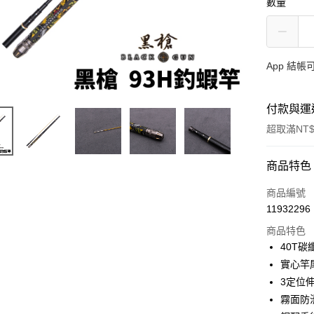
數量
App 結
付款與運
超取滿NT$
付款方式
商品特色
信用卡一
商品編號
11932296
信用卡分
商品特色
3 期 
40T碳
合作金
實心竿
超商取貨
華南商
3定位
Apple Pay
上海商
霧面防
國泰世