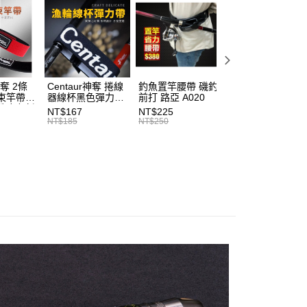
繳納相關費用。
付款
意付款使用「大哥付你分期」之契約關係目的，商店將以您的個人
手必購商品
否成功請以「AFTEE先享後付 」之結帳頁面顯示為準，若有關於
釣蝦新手必購商品
含姓名、電話或地址）提供予台灣大哥大進項蒐集、處理及利
功／繳費後需取消欲退款等相關疑問，請聯繫「AFTEE先享後
0，滿NT$1,200(含以上)免運費
公司與您本人進行分期帳單所需資料之確認、核對及更正。
援中心」
https://netprotections.freshdesk.com/support/home
戶服務條款，請詳閱以下連結：
https://oppay.tw/userRule
1取貨
項】
0，滿NT$1,200(含以上)免運費
恩沛科技股份有限公司提供之「AFTEE先享後付」服務完成之
神奪 2條
Centaur神奪 捲線
釣魚置竿腰帶 磯釣
釣竿橡膠尾塞
依本服務之必要範圍內提供個人資料，並將交易相關給付款項請
（門市自取請勿下單，請聯繫客服）
束竿帶
器線杯黑色彈力帶
前打 路亞 A020
T513
讓予恩沛科技股份有限公司。
性魔鬼氈
T227
NT$167
NT$225
NT$27
個人資料處理事宜，請瀏覽以下網址：
00，滿NT$2,000(含以上)免運費
7
NT$185
NT$250
NT$30
ee.tw/terms/#terms3
年的使用者請事先徵得法定代理人或監護人之同意方可使用
宅配
E先享後付」，若未經同意申辦者引起之損失，本公司不負相關責
00，滿NT$2,000(含以上)免運費
AFTEE先享後付」時，將依據個別帳號之用戶狀況，依本公司
（門市自取請勿下單，請聯繫客服）
核予不同之上限額度；若仍有額度不足之情形，本公司將視審查
用戶進行身份認證。
00，滿NT$3,000(含以上)免運費
一人註冊多個帳號或使用他人資訊註冊。若發現惡意使用之情
科技股份有限公司將有權停止該用戶之使用額度並採取法律行
配送(**下單前請私訊客服確認實際運費(運費另
查看運費
得以成立**)