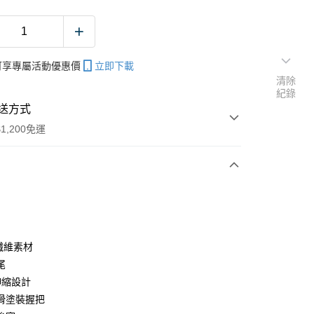
帳可享專屬活動優惠價
立即下載
清除
紀錄
送方式
1,200免運
次付款
期付款
0 利率 每期
NT$483
21家銀行
纖維素材
庫商業銀行
第一商業銀行
尾
付款
業銀行
彰化商業銀行
伸縮設計
業儲蓄銀行
台北富邦商業銀行
滑塗裝握把
華商業銀行
兆豐國際商業銀行