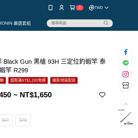
0
TWD
RONIN 嚴選套組
 Black Gun 黑槍 93H 三定位釣蝦竿 泰
蝦竿 R299
活動
超取滿NT$1,200免運
國家/地區配送
450 ~ NT$1,650
567
678