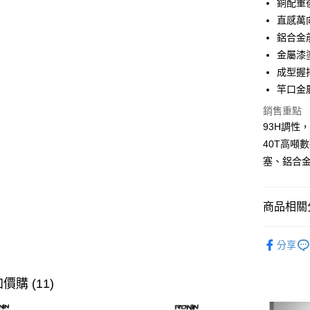
銅配重
街口支付
臺灣中
直感萬
匯豐（
悠遊付
聯邦商
鋁合金
元大商
大哥付你
金屬漆
玉山商
相關說明
成型握
台新國
【大哥付
竿口金
台灣樂
AFTEE先
1.本服務
2.付款方
銷售重點
相關說明
流程，驗
【關於「A
93H調性
ATM付款
完成交易
AFTEE
40T高噸
3.實際核
便利好安
4.訂單成
貨到付款
塞、鋁合金
１．簡單
消。如遇
２．便利
無法說明
３．安心
【繳款方
運送方式
商品相關分
1.分期款
【「AFT
醒簡訊。
１．於結帳
全家取貨
釣竿
蝦
2.透過簡
付」結帳
分享
帳／街口支
每筆NT$6
２．訂單
最新商品
３．收到繳
【注意事
／ATM／
付款後全
品牌專區
價購 (11)
1.本服務
※ 請注意
每筆NT$6
用戶於交
絡購買商品
主題釣法
款買賣價