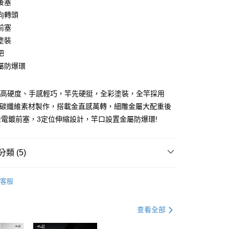
後塞
小企業銀行
台中商業銀行
向轉頭
台灣）商業銀行
華泰商業銀行
業銀行
遠東國際商業銀行
前塞
業銀行
永豐商業銀行
分期
塗裝
業銀行
星展（台灣）商業銀行
把
際商業銀行
中國信託商業銀行
你分期使用說明】
屬防爆環
天信用卡公司
享後付
由台灣大哥大提供，台灣大哥大用戶可立即使用無須另外申請。
式選擇「大哥付你分期」，訂單成立後會自動跳轉到大哥付的交易
證手機門號後，選擇欲分期的期數、繳款截止日，確認付款後即
FTEE先享後付」】
，高硬度、手感輕巧，竿先硬挺，全彩塗裝，全竿採用
。
先享後付是「在收到商品之後才付款」的支付方式。 讓您購物簡單
數碳纖維素材製作，搭載金直感萬轉，細雕金屬大配重後
准額度、可分期數及費用金額請依後續交易確認頁面所載為準。
心！
立30分鐘內，如未前往確認交易或遇審核未通過，訂單將自動取
電鍍前塞，3定位伸縮設計，竿口設置金屬防爆環!
：不需註冊會員、不需綁卡、不需儲值。
「轉專審核」未通過狀況，表示未達大哥付你分期系統評分，恕
：只要手機號碼，簡訊認證，即可結帳。
評估內容。
：先確認商品／服務後，再付款。
式說明】
類 (5)
項不併入電信帳單，「大哥付你分期」於每月結算日後寄送繳費提
EE先享後付」結帳流程】
方式選擇「AFTEE先享後付」後，將跳轉至「AFTEE先享後
付款
竿/龍蝦竿
訊連結打開帳單後，可選擇「超商條碼／台灣大直營門市／銀行轉
頁面，進行簡訊認證並確認金額後，即可完成結帳。
客服
付／iPASS MONEY」等通路繳費。
0，滿NT$1,200(含以上)免運費
成立數日內，您將收到繳費通知簡訊。
費通知簡訊後14天內，點擊此簡訊中的連結，可透過四大超商
項】
網路銀行／等多元方式進行付款，方視為交易完成。
家取貨
DK 漁鄉
查看全部
係由「台灣大哥大股份有限公司」（以下簡稱本公司）所提供，讓
：結帳手續完成當下不需立刻繳費，但若您需要取消訂單，請聯
0，滿NT$1,200(含以上)免運費
易時，得透過本服務購買商品或服務，並由商店將買賣／分期付
的店家。未經商家同意取消之訂單仍視為有效，需透過AFTEE
專區
釣蝦裝備指南
金債權讓與本公司後，依約使用本公司帳單繳交帳款。