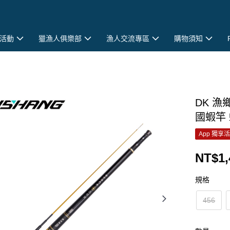
活動
獵漁人俱樂部
漁人交流專區
購物須知
DK 漁鄉
國蝦竿 
App 獨享
NT$1,
規格
456