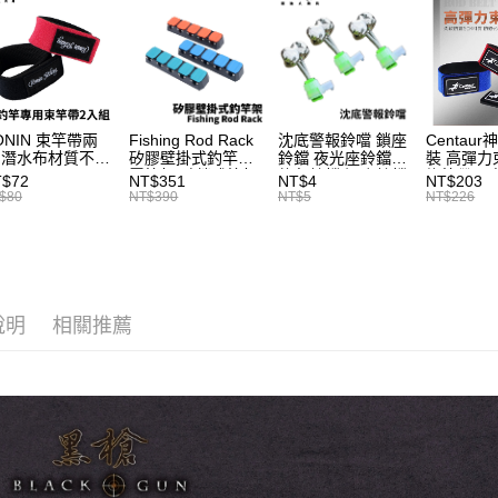
先享後付
7-11取貨
2.基於同
首購、新
※ 交易是
資料（包
是否繳費成
每筆NT$6
用，由本
付客戶支
3.完整用
付款後7-1
【注意事
每筆NT$6
１．透過由
ONIN 束竿帶兩
Fishing Rod Rack
沈底警報鈴噹 鎖座
Centaur
交易，需
一般宅配
 潛水布材質不傷
矽膠壁掛式釣竿架
鈴鐺 夜光座鈴鐺
裝 高彈力
求債權轉
竿 A027
置竿架 壁鎖式竿架
釣魚鈴鐺 沉底鈴鐺
綁竿帶 彈
T$72
NT$351
NT$4
NT$203
２．關於
每筆NT$1
釣竿展示架 T1086
1入 可插
束帶 A03
$80
NT$390
NT$5
NT$226
https://aft
Ø4.5x37mm夜光
３．未成
離島一般
棒 T115
「AFTE
每筆NT$2
任。
４．使用「
貨到付款
即時審查
說明
相關推薦
結果請求
每筆NT$2
５．嚴禁
形，恩沛
國家/地區
動。
計)，訂單才