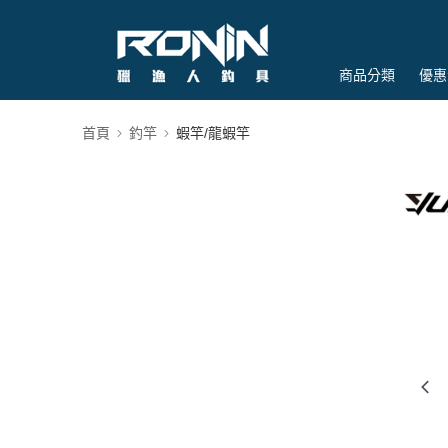
商品分類
優惠
首頁
釣竿
蝦竿/龍蝦竿