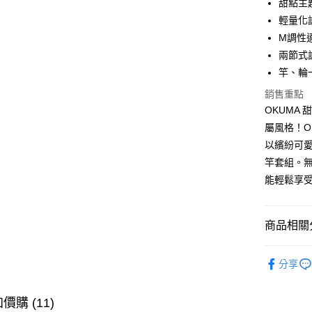
甜點主
悠遊付
臺灣中
輕量化
匯豐（
大哥付你
聯邦商
M調性
相關說明
元大商
兩節式
【大哥付
玉山商
AFTEE先
1.本服務
竿、輪
台新國
2.付款方
相關說明
銷售重點
台灣樂
流程，驗
【關於「A
ATM付款
OKUMA 
完成交易
AFTEE
3.實際核
便利好安
屬風格！OK
4.訂單成
貨到付款
１．簡單
以繽紛可
消。如遇
２．便利
無法說明
竿套組。
３．安心
【繳款方
能輕鬆享
運送方式
1.分期款
【「AFT
醒簡訊。
１．於結帳
一般宅配
2.透過簡
付」結帳
帳／街口支
商品相關分
每筆NT$1
２．訂單
３．收到繳
【注意事
／ATM／
離島一般
釣竿
淡
1.本服務
※ 請注意
分享
每筆NT$2
用戶於交
最新商品
絡購買商品
款買賣價
先享後付
貨到付款
品牌專區
2.基於同
※ 交易是
價購 (11)
資料（包