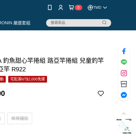
0
TWD
RONIN 嚴選套組
MA 釣魚甜心竿捲組 路亞竿捲組 兒童釣竿
竿 R922
活動
宅配滿NT$2,000免運
00
款
棒棒糖款