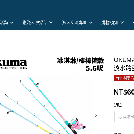
活動
獵漁人俱樂部
漁人交流專區
購物須知
OKU
淡水路亞
App 獨享
NT$6
顏色
冰淇淋