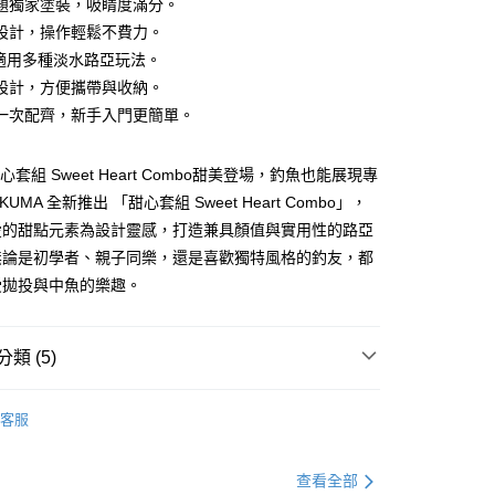
題獨家塗裝，吸睛度滿分。
小企業銀行
台中商業銀行
設計，操作輕鬆不費力。
台灣）商業銀行
華泰商業銀行
分期
業銀行
遠東國際商業銀行
適用多種淡水路亞玩法。
業銀行
永豐商業銀行
設計，方便攜帶與收納。
你分期使用說明】
業銀行
星展（台灣）商業銀行
享後付
由台灣大哥大提供，台灣大哥大用戶可立即使用無須另外申請。
一次配齊，新手入門更簡單。
際商業銀行
中國信託商業銀行
式選擇「大哥付你分期」，訂單成立後會自動跳轉到大哥付的交易
天信用卡公司
證手機門號後，選擇欲分期的期數、繳款截止日，確認付款後即
FTEE先享後付」】
甜心套組 Sweet Heart Combo甜美登場，釣魚也能展現專
。
先享後付是「在收到商品之後才付款」的支付方式。 讓您購物簡單
准額度、可分期數及費用金額請依後續交易確認頁面所載為準。
心！
UMA 全新推出 「甜心套組 Sweet Heart Combo」，
立30分鐘內，如未前往確認交易或遇審核未通過，訂單將自動取
：不需註冊會員、不需綁卡、不需儲值。
愛的甜點元素為設計靈感，打造兼具顏值與實用性的路亞
「轉專審核」未通過狀況，表示未達大哥付你分期系統評分，恕
：只要手機號碼，簡訊認證，即可結帳。
評估內容。
無論是初學者、親子同樂，還是喜歡獨特風格的釣友，都
：先確認商品／服務後，再付款。
式說明】
受拋投與中魚的樂趣。
項不併入電信帳單，「大哥付你分期」於每月結算日後寄送繳費提
EE先享後付」結帳流程】
方式選擇「AFTEE先享後付」後，將跳轉至「AFTEE先享後
（門市自取請勿下單，請聯繫客服）
訊連結打開帳單後，可選擇「超商條碼／台灣大直營門市／銀行轉
頁面，進行簡訊認證並確認金額後，即可完成結帳。
付／iPASS MONEY」等通路繳費。
類 (5)
00，滿NT$2,000(含以上)免運費
成立數日內，您將收到繳費通知簡訊。
費通知簡訊後14天內，點擊此簡訊中的連結，可透過四大超商
項】
網路銀行／等多元方式進行付款，方視為交易完成。
宅配
水路亞竿
係由「台灣大哥大股份有限公司」（以下簡稱本公司）所提供，讓
：結帳手續完成當下不需立刻繳費，但若您需要取消訂單，請聯
客服
00，滿NT$2,000(含以上)免運費
易時，得透過本服務購買商品或服務，並由商店將買賣／分期付
的店家。未經商家同意取消之訂單仍視為有效，需透過AFTEE
金債權讓與本公司後，依約使用本公司帳單繳交帳款。
繳納相關費用。
（門市自取請勿下單，請聯繫客服）
意付款使用「大哥付你分期」之契約關係目的，商店將以您的個人
OKUMA
否成功請以「AFTEE先享後付 」之結帳頁面顯示為準，若有關於
查看全部
含姓名、電話或地址）提供予台灣大哥大進項蒐集、處理及利