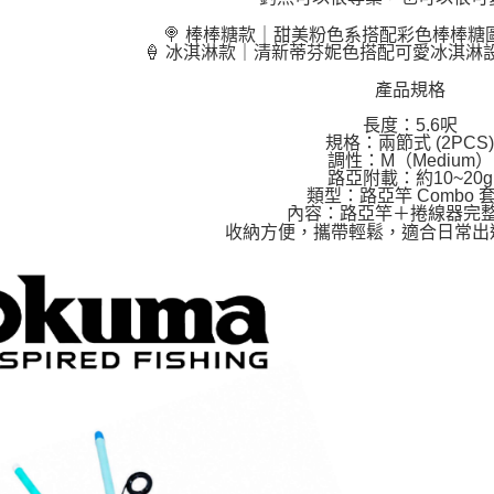
 🍭 棒棒糖款｜甜美粉色系搭配彩色棒棒
🍦 冰淇淋款｜清新蒂芬妮色搭配可愛冰淇淋
產品規格
長度：5.6呎
規格：兩節式 (2PCS)
調性：M（Medium）
路亞附載：約10~20g
類型：路亞竿 Combo 
內容：路亞竿＋捲線器完