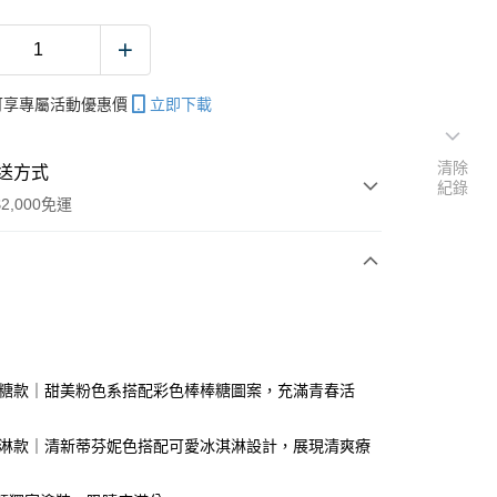
帳可享專屬活動優惠價
立即下載
清除
送方式
紀錄
2,000免運
次付款
期付款
0 利率 每期
NT$200
21家銀行
棒棒糖款｜甜美粉色系搭配彩色棒棒糖圖案，充滿青春活
庫商業銀行
第一商業銀行
業銀行
彰化商業銀行
冰淇淋款｜清新蒂芬妮色搭配可愛冰淇淋設計，展現清爽療
業儲蓄銀行
台北富邦商業銀行
華商業銀行
兆豐國際商業銀行