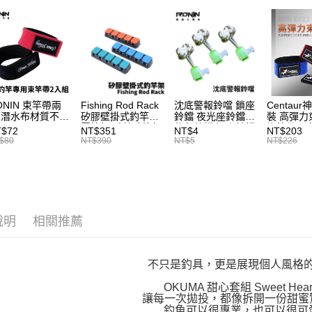
是否繳費成
每筆NT$2
RONIN
用，由本
付客戶支
3.完整用
首購、新
【注意事
１．透過由
交易，需
求債權轉
２．關於
https://aft
ONIN 束竿帶兩
Fishing Rod Rack
沈底警報鈴噹 鎖座
Centaur
３．未成
 潛水布材質不傷
矽膠壁掛式釣竿架
鈴鐺 夜光座鈴鐺
裝 高彈力
「AFTE
竿 A027
置竿架 壁鎖式竿架
釣魚鈴鐺 沉底鈴鐺
綁竿帶 彈
T$72
NT$351
NT$4
NT$203
釣竿展示架 T1086
1入 可插
束帶 A03
任。
$80
NT$390
NT$5
NT$226
Ø4.5x37mm夜光
４．使用「
棒 T115
即時審查
結果請求
５．嚴禁
形，恩沛
動。
說明
相關推薦
不只是釣具，更是展現個人風格
OKUMA 甜心套組 Sweet Hear
讓每一次拋投，都像拆開一份甜蜜驚喜
釣魚可以很專業，也可以很可愛