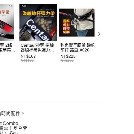
功／繳費後需取消欲退款等相關疑問，請聯繫「AFTEE先享後
00，滿NT$3,000(含以上)免運費
釣手嚴選套組
公司與您本人進行分期帳單所需資料之確認、核對及更正。
援中心」
https://netprotections.freshdesk.com/support/home
戶服務條款，請詳閱以下連結：
https://oppay.tw/userRule
手必購商品
路亞新手必購商品
項】
恩沛科技股份有限公司提供之「AFTEE先享後付」服務完成之
依本服務之必要範圍內提供個人資料，並將交易相關給付款項請
讓予恩沛科技股份有限公司。
個人資料處理事宜，請瀏覽以下網址：
ee.tw/terms/#terms3
神奪 2條
Centaur神奪 捲線
釣魚置竿腰帶 磯釣
釣竿橡膠尾塞
年的使用者請事先徵得法定代理人或監護人之同意方可使用
束竿帶
器線杯黑色彈力帶
前打 路亞 A020
T513
E先享後付」，若未經同意申辦者引起之損失，本公司不負相關責
性魔鬼氈
T227
NT$167
NT$225
NT$27
7
NT$185
NT$250
NT$30
AFTEE先享後付」時，將依據個別帳號之用戶狀況，依本公司
核予不同之上限額度；若仍有額度不足之情形，本公司將視審查
用戶進行身份認證。
一人註冊多個帳號或使用他人資訊註冊。若發現惡意使用之情
科技股份有限公司將有權停止該用戶之使用額度並採取法律行
的時尚配件。
t Combo
！🍭🍦💖
。 🎣✨