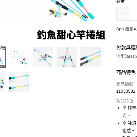
數量
App 結
付款與運
宅配滿NT$
付款方式
商品特色
信用卡一
商品編號
11933592
信用卡分
商品特色
3 期 
🍭 
合作金
力。
Apple Pay
華南商
🍦 
街口支付
上海商
癒感。
國泰世