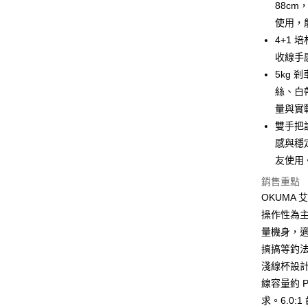
元大商
大哥付你
88c
玉山商
相關說明
使用，
台新國
【大哥付
4+1
台灣樂
AFTEE先
1.本服務
收線手
2.付款方
相關說明
流程，驗
5kg
【關於「A
ATM付款
完成交易
AFTEE
絲、白
3.實際核
便利好安
量與實
4.訂單成
貨到付款
１．簡單
消。如遇
２．便利
雙手把
無法說明
３．安心
感與穩
【繳款方
運送方式
1.分期款
友使用
【「AFT
醒簡訊。
１．於結帳
全家取貨
銷售重點
2.透過簡
付」結帳
帳／街口支
OKUMA 
每筆NT$6
２．訂單
３．收到繳
操作性為主
【注意事
／ATM／
付款後全
量機身，
1.本服務
※ 請注意
每筆NT$6
用戶於交
搞搞等釣
絡購買商品
款買賣價
先享後付
淺線杯設計
7-11取貨
2.基於同
※ 交易是
線容量約 
資料（包
是否繳費成
每筆NT$6
用，由本
付客戶支
求。6.0
3.完整用