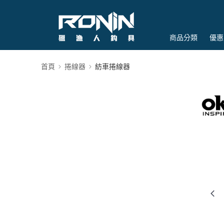
商品分類
優惠
首頁
捲線器
紡車捲線器