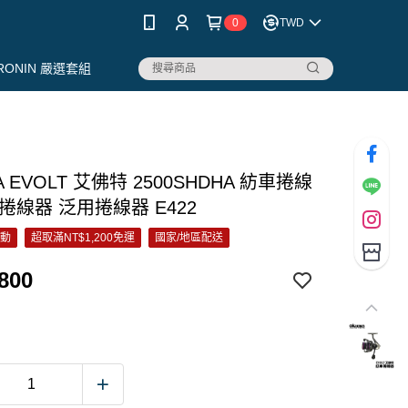
0
TWD
RONIN 嚴選套組
A EVOLT 艾佛特 2500SHDHA 紡車捲線
捲線器 泛用捲線器 E422
活動
超取滿NT$1,200免運
國家/地區配送
800