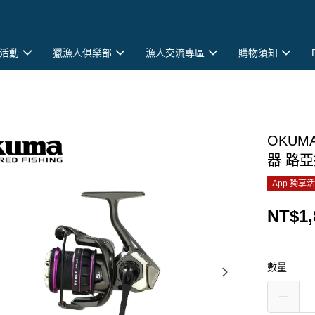
活動
獵漁人俱樂部
漁人交流專區
購物須知
OKUM
器 路亞
App 獨享
NT$1,
數量