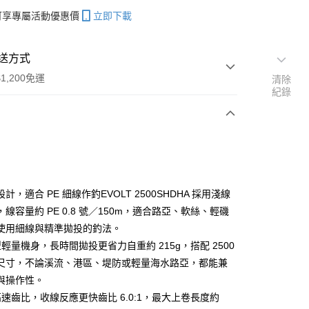
帳可享專屬活動優惠價
立即下載
送方式
1,200免運
清除
紀錄
次付款
期付款
0 利率 每期
NT$600
21家銀行
計，適合 PE 細線作釣EVOLT 2500SHDHA 採用淺線
庫商業銀行
第一商業銀行
線容量約 PE 0.8 號／150m，適合路亞、軟絲、輕磯
付款
業銀行
彰化商業銀行
使用細線與精準拋投的釣法。
業儲蓄銀行
台北富邦商業銀行
 型輕量機身，長時間拋投更省力自重約 215g，搭配 2500
華商業銀行
兆豐國際商業銀行
尺寸，不論溪流、港區、堤防或輕量海水路亞，都能兼
小企業銀行
台中商業銀行
與操作性。
台灣）商業銀行
華泰商業銀行
業銀行
遠東國際商業銀行
1 高速齒比，收線反應更快齒比 6.0:1，最大上卷長度約