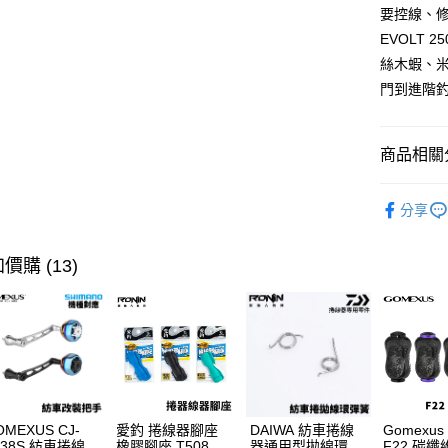
付款後7-1
要控線、
【注意事
每筆NT$6
EVOLT
１．透過由
交易，需
絲木蝦、
一般宅配
求債權轉
門到進階
２．關於
每筆NT$1
https://aft
３．未成
離島一般
「AFTE
商品相關分
每筆NT$2
任。
４．使用「
捲線器
貨到付款
即時審查
分享
結果請求
每筆NT$2
最新商品
５．嚴禁
形，恩沛
品牌專區
國家/地區
價購 (13)
動。
計)，訂單才
OMEXUS CJ-
愛釣 捲線器腳座
DAIWA 紡車捲線
Gomexus
A38S 紡車捲線器
橡膠腳座 T508
器通用型拋線環彈
F22 碳