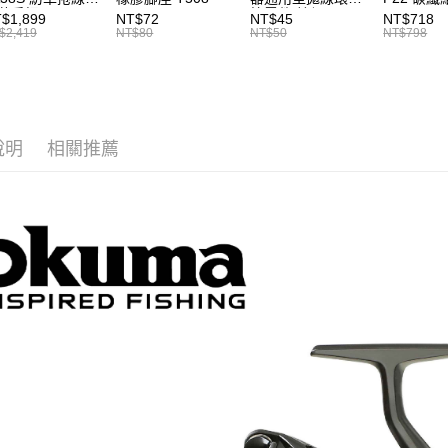
裝手把
簧零件 線規 耳朵
Shimano
$1,899
NT$72
NT$45
NT$718
HIMANO改裝品
彈簧 紡車捲零件
適用 紡車
$2,419
NT$80
NT$50
NT$798
車改裝手把 I052
T927
龜、手剎
皆適用 捲
I043
說明
相關推薦