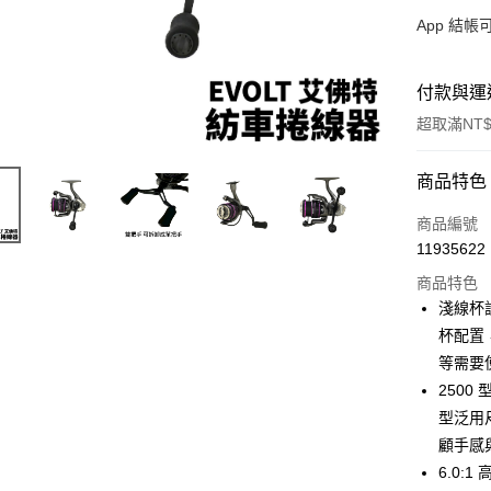
App 結
付款與運
超取滿NT$
付款方式
商品特色
信用卡一
商品編號
11935622
信用卡分
商品特色
3 期 
淺線杯設
合作金
杯配置，
超商取貨
華南商
等需要
Apple Pay
上海商
2500
國泰世
型泛用
街口支付
臺灣中
顧手感
匯豐（
悠遊付
聯邦商
6.0: