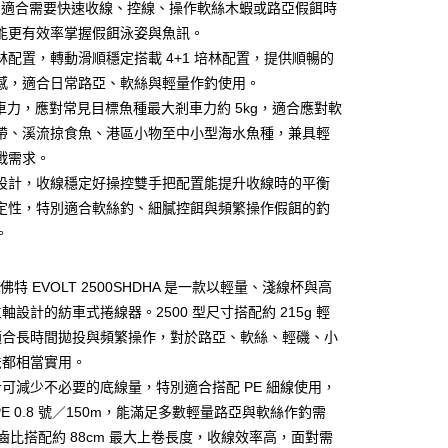
業銀行
永豐商業銀行
分期
m，適合需要快速收線、控線、操作軟絲木蝦或路亞假餌時
業銀行
星展（台灣）商業銀行
能更有效率掌握假餌泳姿與魚訊。
際商業銀行
中國信託商業銀行
你分期使用說明】
 培林配置，轉動滑順穩定搭載 4+1 培林配置，提供順暢的
天信用卡公司
享後付
由台灣大哥大提供，台灣大哥大用戶可立即使用無須另外申請。
感，適合日常路亞、軟絲與輕量作釣使用。
式選擇「大哥付你分期」，訂單成立後會自動跳轉到大哥付的交易
證手機門號後，選擇欲分期的期數、繳款截止日，確認付款後即
 剎車力，應對常見目標魚種最大剎車力約 5kg，適合應對軟
FTEE先享後付」】
。
先享後付是「在收到商品之後才付款」的支付方式。 讓您購物簡單
帶、溪流掠食魚、港區小物至中小型海水魚種，兼具輕
准額度、可分期數及費用金額請依後續交易確認頁面所載為準。
心！
戰需求。
立30分鐘內，如未前往確認交易或遇審核未通過，訂單將自動取
：不需註冊會員、不需綁卡、不需儲值。
「轉專審核」未通過狀況，表示未達大哥付你分期系統評分，恕
：只要手機號碼，簡訊認證，即可結帳。
設計，收線穩定好操控雙手把配置能提升收線時的平衡
評估內容。
：先確認商品／服務後，再付款。
定性，特別適合軟絲釣、細膩控餌與頻繁操作假餌的釣
式說明】
項不併入電信帳單，「大哥付你分期」於每月結算日後寄送繳費提
。
EE先享後付」結帳流程】
方式選擇「AFTEE先享後付」後，將跳轉至「AFTEE先享後
付款
訊連結打開帳單後，可選擇「超商條碼／台灣大直營門市／銀行轉
頁面，進行簡訊認證並確認金額後，即可完成結帳。
付／iPASS MONEY」等通路繳費。
艾佛特 EVOLT 2500SHDHA 是一款以輕量、淺線杯與高
0，滿NT$1,200(含以上)免運費
成立數日內，您將收到繳費通知簡訊。
費通知簡訊後14天內，點擊此簡訊中的連結，可透過四大超商
軸設計的紡車式捲線器。2500 型尺寸搭配約 215g 輕
項】
網路銀行／等多元方式進行付款，方視為交易完成。
家取貨
適合長時間拋投與頻繁操作，對於路亞、軟絲、輕磯、小
係由「台灣大哥大股份有限公司」（以下簡稱本公司）所提供，讓
：結帳手續完成當下不需立刻繳費，但若您需要取消訂單，請聯
0，滿NT$1,200(含以上)免運費
易時，得透過本服務購買商品或服務，並由商店將買賣／分期付
法都相當實用。
的店家。未經商家同意取消之訂單仍視為有效，需透過AFTEE
金債權讓與本公司後，依約使用本公司帳單繳交帳款。
繳納相關費用。
可減少不必要的底線量，特別適合搭配 PE 細線使用，
付款
意付款使用「大哥付你分期」之契約關係目的，商店將以您的個人
否成功請以「AFTEE先享後付 」之結帳頁面顯示為準，若有關於
PE 0.8 號／150m，能滿足多數輕量路亞與軟絲作釣需
含姓名、電話或地址）提供予台灣大哥大進項蒐集、處理及利
功／繳費後需取消欲退款等相關疑問，請聯繫「AFTEE先享後
0，滿NT$1,200(含以上)免運費
公司與您本人進行分期帳單所需資料之確認、核對及更正。
援中心」
https://netprotections.freshdesk.com/support/home
:1 齒比搭配約 88cm 最大上卷長度，收線效率高，面對需
戶服務條款，請詳閱以下連結：
https://oppay.tw/userRule