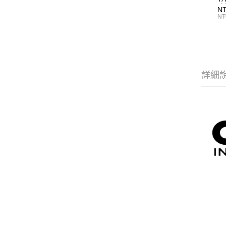
改
NT
S
NT
紡
詳細