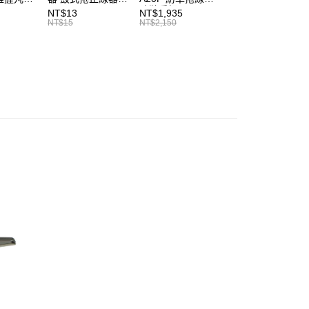
、Daiwa
T920
改裝手把
電動捲線器 奶瓶
NT$13
NT$1,935
NT$315
、小烏
SHIMANO、
源線 奶瓶延長線
NT$15
NT$2,150
NT$350
車捲線器
DAIWA 適用 I053
T998
線器握丸