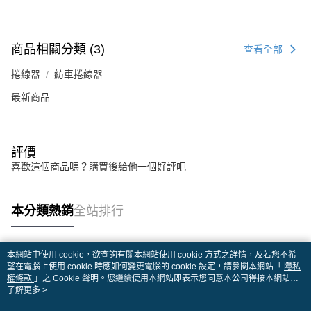
商品相關分類 (3)
查看全部
捲線器
紡車捲線器
最新商品
評價
喜歡這個商品嗎？購買後給他一個好評吧
本分類熱銷
全站排行
本網站中使用 cookie，欲查詢有關本網站使用 cookie 方式之詳情，及若您不希
熱門標籤
望在電腦上使用 cookie 時應如何變更電腦的 cookie 設定，請參閱本網站「
隱私
權條款
」之 Cookie 聲明。您繼續使用本網站即表示您同意本公司得按本網站使
用條款之 Cookie 聲明使用 cookie。
了解更多 >