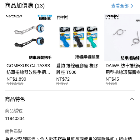
信用卡一次付款
商品加價購 (13)
查看全部
信用卡分期付款
3 期 0 利率 每期
NT$5,733
21家銀行
合作金庫商業銀行
第一商業銀行
超商取貨付款
華南商業銀行
彰化商業銀行
Apple Pay
上海商業儲蓄銀行
台北富邦商業銀行
國泰世華商業銀行
兆豐國際商業銀行
街口支付
臺灣中小企業銀行
台中商業銀行
GOMEXUS CJ-TA38S
愛釣 捲線器腳座 橡膠
DAIWA 紡車捲線
匯豐（台灣）商業銀行
華泰商業銀行
紡車捲線器改裝手把
腳座 T508
用型拋線環彈簧
悠遊付
聯邦商業銀行
遠東國際商業銀行
SHIMANO改裝品 紡車
線規 耳朵彈簧 紡
NT$1,899
NT$72
NT$45
元大商業銀行
永豐商業銀行
NT$2,419
NT$80
NT$50
大哥付你分期
改裝手把 I052
零件 T927
玉山商業銀行
星展（台灣）商業銀行
相關說明
台新國際商業銀行
中國信託商業銀行
商品特色
【大哥付你分期使用說明】
台灣樂天信用卡公司
AFTEE先享後付
1.本服務由台灣大哥大提供，台灣大哥大用戶可立即使用無須另外申請。
商品編號
2.付款方式選擇「大哥付你分期」，訂單成立後會自動跳轉到大哥付的交易
相關說明
流程，驗證手機門號後，選擇欲分期的期數、繳款截止日，確認付款後即完
11940334
【關於「AFTEE先享後付」】
成交易。
ATM付款
AFTEE先享後付是「在收到商品之後才付款」的支付方式。 讓您購物簡單
3.實際核准額度、可分期數及費用金額請依後續交易確認頁面所載為準。
便利好安心！
銷售重點
4.訂單成立30分鐘內，如未前往確認交易或遇審核未通過，訂單將自動取
貨到付款
１．簡單：不需註冊會員、不需綁卡、不需儲值。
消。如遇「轉專審核」未通過狀況，表示未達大哥付你分期系統評分，恕無
為追求堅韌強悍、令人愛不釋手且能長期使用的實戰性能，經由精