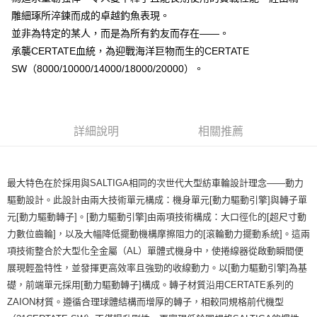
２．便利：只要手機號碼，簡訊認證，即可結帳。
法說明評估內容。
雕細琢所淬鍊而成的卓越釣魚表現。
３．安心：先確認商品／服務後，再付款。
【繳款方式說明】
運送方式
並非為特定的某人，而是為所有釣友而存在——。
1.分期款項不併入電信帳單，「大哥付你分期」於每月結算日後寄送繳費提
【「AFTEE先享後付」結帳流程】
全家取貨付款
醒簡訊。
承襲CERTATE血統，為迎戰海洋巨物而生的CERTATE
１．於結帳方式選擇「AFTEE先享後付」後，將跳轉至「AFTEE先享後付」
2.透過簡訊連結打開帳單後，可選擇「超商條碼／台灣大直營門市／銀行轉
每筆NT$60，滿NT$1,200(含以上)免運費
結帳頁面，進行簡訊認證並確認金額後，即可完成結帳。
SW（8000/10000/14000/18000/20000）。
帳／街口支付／iPASS MONEY」等通路繳費。
２．訂單成立數日內，您將收到繳費通知簡訊。
付款後全家取貨
３．收到繳費通知簡訊後14天內，點擊此簡訊中的連結，可透過四大超商／
【注意事項】
ATM／網路銀行／等多元方式進行付款，方視為交易完成。
每筆NT$60，滿NT$1,200(含以上)免運費
1.本服務係由「台灣大哥大股份有限公司」（以下簡稱本公司）所提供，讓
※ 請注意：結帳手續完成當下不需立刻繳費，但若您需要取消訂單，請聯絡
用戶於交易時，得透過本服務購買商品或服務，並由商店將買賣／分期付款
購買商品的店家。未經商家同意取消之訂單仍視為有效，需透過AFTEE先享
詳細說明
相關推薦
7-11取貨付款
買賣價金債權讓與本公司後，依約使用本公司帳單繳交帳款。
後付繳納相關費用。
2.基於同意付款使用「大哥付你分期」之契約關係目的，商店將以您的個人
每筆NT$60，滿NT$1,200(含以上)免運費
※ 交易是否成功請以「AFTEE先享後付 」之結帳頁面顯示為準，若有關於
資料（包含姓名、電話或地址）提供予台灣大哥大進項蒐集、處理及利用，
是否繳費成功／繳費後需取消欲退款等相關疑問，請聯繫「AFTEE先享後付
由本公司與您本人進行分期帳單所需資料之確認、核對及更正。
客戶支援中心」
https://netprotections.freshdesk.com/support/home
付款後7-11取貨
最大特色在於採用與SALTIGA相同的次世代大型紡車輪設計理念——動力
3.完整用戶服務條款，請詳閱以下連結：
https://oppay.tw/userRule
驅動設計。此設計由兩大技術單元構成：機身單元[動力驅動引擎]與轉子單
每筆NT$60，滿NT$1,200(含以上)免運費
【注意事項】
元[動力驅動轉子]。[動力驅動引擎]由兩項技術構成：大口徑化的[超尺寸動
１．透過由恩沛科技股份有限公司提供之「AFTEE先享後付」服務完成之交
一般宅配（門市自取請勿下單，請聯繫客服）
易，需依本服務之必要範圍內提供個人資料，並將交易相關給付款項請求債
力數位齒輪]，以及大幅降低擺動機構摩擦阻力的[滾輪動力擺動系統]。這兩
權轉讓予恩沛科技股份有限公司。
每筆NT$100，滿NT$2,000(含以上)免運費
項技術整合於大型化全金屬（AL）單體式機身中，使捲線器從啟動瞬間便
２．關於個人資料處理事宜，請瀏覽以下網址：
展現輕盈特性，並發揮更高效率且強勁的收線動力。以[動力驅動引擎]為基
https://aftee.tw/terms/#terms3
離島一般宅配
３．未成年的使用者請事先徵得法定代理人或監護人之同意方可使用
礎，前端單元採用[動力驅動轉子]構成。轉子材質沿用CERTATE系列的
每筆NT$200，滿NT$2,000(含以上)免運費
「AFTEE先享後付」，若未經同意申辦者引起之損失，本公司不負相關責
ZAION材質。遵循合理球體結構而增厚的轉子，相較同規格前代機型
任。