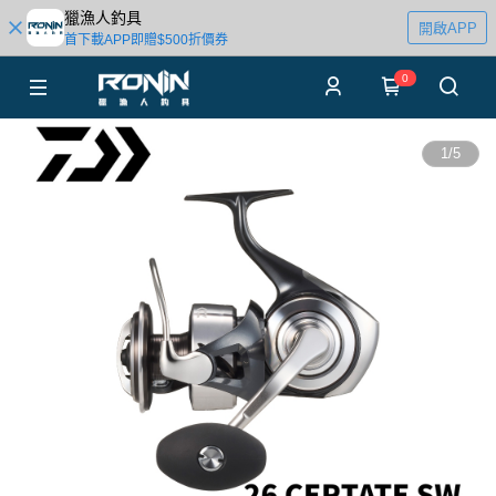
獵漁人釣具
開啟APP
首下載APP即贈$500折價券
0
1
/
5