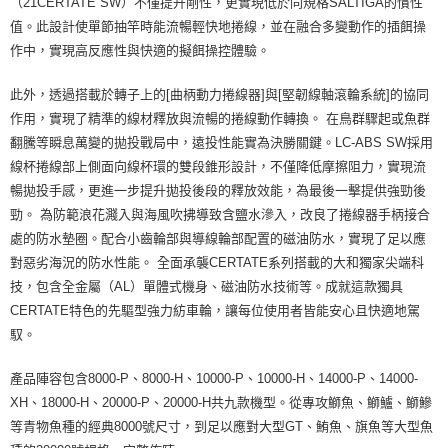
貨到付款（門市自取請勿下單，請聯繫客服）
（21CERTATE SW）不僅提升剛性，更實現低於同規格SALTIGA的慣性
４．使用「AFTEE先享後付」時，將依據個別帳號之用戶狀況，依本公司即
時審查核予不同之上限額度；若仍有額度不足之情形，本公司將視審查結果
值。此設計使單節抽竿時能流暢輕快地捲線，並在融合多變動作的插餌操
每筆NT$200，滿NT$3,000(含以上)免運費
請求用戶進行身份認證。
作中，實現高反應性與快適的擬餌操控體驗。
５．嚴禁一人註冊多個帳號或使用他人資訊註冊。若發現惡意使用之情形，
恩沛科技股份有限公司將有權停止該用戶之使用額度並採取法律行動。
此外，透過搭載於轉子上的[曲柄動力捲線器]與[堅韌線軸滾輪系統]的協同
作用，實現了精準的線材釋放與流暢的捲線動作轉換。 在鳥群驟起或魚群
翻騰等瞬息萬變的拋投戰局中，遠投性能實為決勝關鍵。LC-ABS SW採用
線杯捲線部上側面向線杯環的雙段錐形設計，不僅降低摩擦阻力，實現流
暢拋投手感，更進一步提升拋投後段的釋放效能，為最後一擊提供強勁後
勁。 為防範浪花濺入與海風吹拂導致含鹽水滲入，改良了捲線器手柄接合
處的防水墊圈。配合小齒輪部與導線輪部配置的磁油防水，實現了足以應
對惡劣海況的防水性能。 全面承襲CERTATE系列搭載的大和獨家尖端科
技，包含全金屬（AL）單體式機身、磁油防水技術等。成就這款獨具
CERTATE特色的先驅型強力紡車輪，讓每位使用者皆能安心且快適地駕
馭。
產品陣容包含8000-P、8000-H、10000-P、10000-H、14000-P、14000-
XH、18000-H、20000-P、20000-H共九款機型。從專攻鰤魚、鰤鱸、鰤鰺
等青物魚種的經典8000號尺寸，到足以應對大型GT、鮪魚、旗魚等大型魚