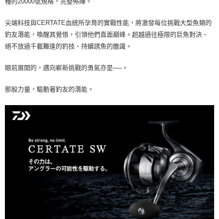
種的20000號規格，完整佈陣。
尖端科技與CERTATE血統所孕育的實戰性能，將激發每位挑戰大型魚類的
釣友潛能，喚醒其覺悟，引領他們直面巔峰。超越過往極限的巨魚對決、
絕不放過千載難逢的釣技、持續誘魚的膽識。
眼前展開的，邁向嶄新挑戰的勇氣亦是──。
那股力量，驅動著釣友的潛能。