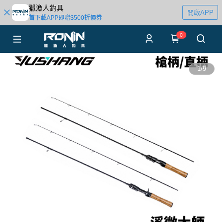
獵漁人釣具
開啟APP
首下載APP即贈$500折價券
0
1
/
9