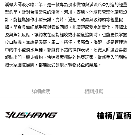
請求用戶進行身份認證。
溪微大師淡水路亞竿，是一款專為淡水微物與溪流路亞打造的輕量
５．嚴禁一人註冊多個帳號或使用他人資訊註冊。若發現惡意使用之情形，
型釣竿。針對台灣常見的溪流、河川、野塘、池塘與管理池環境設
恩沛科技股份有限公司將有權停止該用戶之使用額度並採取法律行動。
計，能輕鬆操作小型米諾、亮片、湯匙、軟蟲與汲鉤頭等輕量假
餌。竿身具備細膩手感與靈敏回饋，能清楚感受水流變化、假餌泳
姿與魚訊反應，讓釣友在面對輕咬或小型魚追餌時，也能更快掌握
咬口時機。無論是溪哥、馬口、捲仔、吳郭魚、海鰱，或是管理池
中的中小型淡水魚種，都能有不錯的操作表現。溪微大師適合喜歡
輕裝出門、邊走邊釣、快速搜索標點的路亞玩家。從新手入門到進
階玩家細膩操餌，都能感受到淡水微物路亞的樂趣。
詳細說明
相關推薦