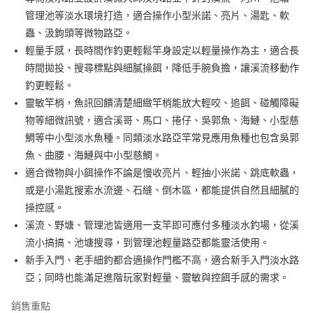
1.分期款項不併入電信帳單，「大哥付你分期」於每月結算日後寄送繳費提
【「AFTEE先享後付」結帳流程】
管理池等淡水環境打造，適合操作小型米諾、亮片、湯匙、軟
一般宅配（門市自取請勿下單，請聯繫客服）
醒簡訊。
１．於結帳方式選擇「AFTEE先享後付」後，將跳轉至「AFTEE先享後付」
蟲、汲鉤頭等微物路亞。
2.透過簡訊連結打開帳單後，可選擇「超商條碼／台灣大直營門市／銀行轉
每筆NT$100，滿NT$2,000(含以上)免運費
結帳頁面，進行簡訊認證並確認金額後，即可完成結帳。
帳／街口支付／iPASS MONEY」等通路繳費。
輕量手感，長時間作釣更輕鬆竿身設定以輕量操作為主，適合長
２．訂單成立數日內，您將收到繳費通知簡訊。
大型宅配(門市自取請勿下單，請聯繫客服）
３．收到繳費通知簡訊後14天內，點擊此簡訊中的連結，可透過四大超商／
時間拋投、搜尋標點與細膩操餌，降低手腕負擔，讓溪流移動作
【注意事項】
ATM／網路銀行／等多元方式進行付款，方視為交易完成。
每筆NT$150，滿NT$2,000(含以上)免運費
1.本服務係由「台灣大哥大股份有限公司」（以下簡稱本公司）所提供，讓
釣更輕鬆。
※ 請注意：結帳手續完成當下不需立刻繳費，但若您需要取消訂單，請聯絡
用戶於交易時，得透過本服務購買商品或服務，並由商店將買賣／分期付款
靈敏竿梢，魚訊回饋清楚細緻竿梢能放大輕咬、追餌、碰觸障礙
購買商品的店家。未經商家同意取消之訂單仍視為有效，需透過AFTEE先享
離島一般宅配
買賣價金債權讓與本公司後，依約使用本公司帳單繳交帳款。
後付繳納相關費用。
物等細微訊號，適合溪哥、馬口、捲仔、吳郭魚、海鰱、小型慈
2.基於同意付款使用「大哥付你分期」之契約關係目的，商店將以您的個人
每筆NT$200，滿NT$2,000(含以上)免運費
※ 交易是否成功請以「AFTEE先享後付 」之結帳頁面顯示為準，若有關於
資料（包含姓名、電話或地址）提供予台灣大哥大進項蒐集、處理及利用，
鯛等中小型淡水魚種。同類淡水路亞竿常見應用魚種也包含吳郭
是否繳費成功／繳費後需取消欲退款等相關疑問，請聯繫「AFTEE先享後付
由本公司與您本人進行分期帳單所需資料之確認、核對及更正。
客戶支援中心」
https://netprotections.freshdesk.com/support/home
貨到付款（門市自取請勿下單，請聯繫客服）
魚、曲腰、海鰱與中小型慈鯛。
3.完整用戶服務條款，請詳閱以下連結：
https://oppay.tw/userRule
適合微物與小餌操作不論是慢收亮片、輕抽小米諾、跳底軟蟲，
每筆NT$200，滿NT$3,000(含以上)免運費
【注意事項】
或是小湯匙搜索水流邊、石縫、倒木區，都能提供自然且細膩的
１．透過由恩沛科技股份有限公司提供之「AFTEE先享後付」服務完成之交
國家/地區配送(**下單前請私訊客服確認實際運費(運費另
查看運費
易，需依本服務之必要範圍內提供個人資料，並將交易相關給付款項請求債
操控感。
計)，訂單才得以成立**)
權轉讓予恩沛科技股份有限公司。
溪流、野塘、管理池皆適用一支竿即可應付多種淡水釣場，從溪
２．關於個人資料處理事宜，請瀏覽以下網址：
https://aftee.tw/terms/#terms3
流小搞搞、池塘搜尋，到管理池輕量路亞都能靈活使用。
３．未成年的使用者請事先徵得法定代理人或監護人之同意方可使用
新手入門、老手細釣都合適操作門檻不高，適合新手入門淡水路
「AFTEE先享後付」，若未經同意申辦者引起之損失，本公司不負相關責
亞；同時也能滿足進階玩家對輕量、靈敏與控餌手感的需求。
任。
４．使用「AFTEE先享後付」時，將依據個別帳號之用戶狀況，依本公司即
時審查核予不同之上限額度；若仍有額度不足之情形，本公司將視審查結果
銷售重點