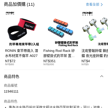
信用卡一次付款
商品加價購 (11)
查看全部
信用卡分期付款
3 期 0 利率 每期
NT$233
21家銀行
合作金庫商業銀行
第一商業銀行
Apple Pay
華南商業銀行
彰化商業銀行
街口支付
上海商業儲蓄銀行
台北富邦商業銀行
國泰世華商業銀行
兆豐國際商業銀行
悠遊付
臺灣中小企業銀行
台中商業銀行
RONIN 束竿帶兩入 潛
Fishing Rod Rack 矽
沈底警報鈴噹 鎖
匯豐（台灣）商業銀行
華泰商業銀行
水布材質不傷竿 A027
膠壁掛式釣竿架 置竿
鐺 夜光座鈴鐺 釣
大哥付你分期
聯邦商業銀行
遠東國際商業銀行
架 壁鎖式竿架 釣竿展
鐺 沉底鈴鐺 1入 可插
NT$72
NT$351
NT$4
相關說明
元大商業銀行
永豐商業銀行
NT$80
NT$390
NT$5
示架 T1086
Ø4.5x37mm夜光
【大哥付你分期使用說明】
玉山商業銀行
星展（台灣）商業銀行
T115
AFTEE先享後付
1.本服務由台灣大哥大提供，台灣大哥大用戶可立即使用無須另外申請。
台新國際商業銀行
中國信託商業銀行
商品特色
2.付款方式選擇「大哥付你分期」，訂單成立後會自動跳轉到大哥付的交易
相關說明
台灣樂天信用卡公司
流程，驗證手機門號後，選擇欲分期的期數、繳款截止日，確認付款後即完
【關於「AFTEE先享後付」】
成交易。
商品編號
ATM付款
AFTEE先享後付是「在收到商品之後才付款」的支付方式。 讓您購物簡單
3.實際核准額度、可分期數及費用金額請依後續交易確認頁面所載為準。
11946111
便利好安心！
4.訂單成立30分鐘內，如未前往確認交易或遇審核未通過，訂單將自動取
貨到付款
１．簡單：不需註冊會員、不需綁卡、不需儲值。
消。如遇「轉專審核」未通過狀況，表示未達大哥付你分期系統評分，恕無
２．便利：只要手機號碼，簡訊認證，即可結帳。
商品特色
法說明評估內容。
３．安心：先確認商品／服務後，再付款。
【繳款方式說明】
運送方式
專為淡水路亞設計溪微大師淡水路亞竿針對溪流、河川、池塘、