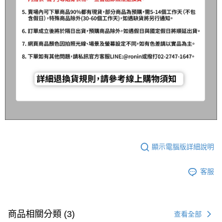
顯示電腦版詳細說明
客服
商品相關分類 (3)
查看全部