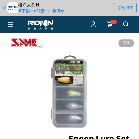
獵漁人釣具
開啟APP
首下載APP即贈$500折價券
0
1
/
3