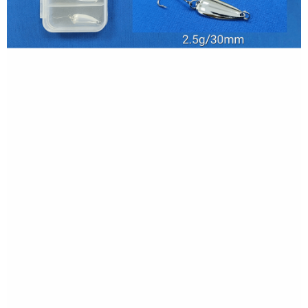
【繳款方式說明】
運送方式
1.分期款項不併入電信帳單，「大哥付你分期」於每月結算日後寄送繳費提
【「AFTEE先享後付」結帳流程】
全家取貨付款
醒簡訊。
１．於結帳方式選擇「AFTEE先享後付」後，將跳轉至「AFTEE先享後付」
2.透過簡訊連結打開帳單後，可選擇「超商條碼／台灣大直營門市／銀行轉
每筆NT$60，滿NT$1,200(含以上)免運費
結帳頁面，進行簡訊認證並確認金額後，即可完成結帳。
帳／街口支付／iPASS MONEY」等通路繳費。
２．訂單成立數日內，您將收到繳費通知簡訊。
付款後全家取貨
３．收到繳費通知簡訊後14天內，點擊此簡訊中的連結，可透過四大超商／
【注意事項】
ATM／網路銀行／等多元方式進行付款，方視為交易完成。
每筆NT$60，滿NT$1,200(含以上)免運費
1.本服務係由「台灣大哥大股份有限公司」（以下簡稱本公司）所提供，讓
※ 請注意：結帳手續完成當下不需立刻繳費，但若您需要取消訂單，請聯絡
用戶於交易時，得透過本服務購買商品或服務，並由商店將買賣／分期付款
購買商品的店家。未經商家同意取消之訂單仍視為有效，需透過AFTEE先享
7-11取貨付款
買賣價金債權讓與本公司後，依約使用本公司帳單繳交帳款。
後付繳納相關費用。
2.基於同意付款使用「大哥付你分期」之契約關係目的，商店將以您的個人
每筆NT$60，滿NT$1,200(含以上)免運費
※ 交易是否成功請以「AFTEE先享後付 」之結帳頁面顯示為準，若有關於
資料（包含姓名、電話或地址）提供予台灣大哥大進項蒐集、處理及利用，
是否繳費成功／繳費後需取消欲退款等相關疑問，請聯繫「AFTEE先享後付
由本公司與您本人進行分期帳單所需資料之確認、核對及更正。
客戶支援中心」
https://netprotections.freshdesk.com/support/home
付款後7-11取貨
3.完整用戶服務條款，請詳閱以下連結：
https://oppay.tw/userRule
每筆NT$60，滿NT$1,200(含以上)免運費
【注意事項】
１．透過由恩沛科技股份有限公司提供之「AFTEE先享後付」服務完成之交
一般宅配（門市自取請勿下單，請聯繫客服）
易，需依本服務之必要範圍內提供個人資料，並將交易相關給付款項請求債
權轉讓予恩沛科技股份有限公司。
每筆NT$100，滿NT$2,000(含以上)免運費
２．關於個人資料處理事宜，請瀏覽以下網址：
https://aftee.tw/terms/#terms3
離島一般宅配
３．未成年的使用者請事先徵得法定代理人或監護人之同意方可使用
每筆NT$200，滿NT$2,000(含以上)免運費
「AFTEE先享後付」，若未經同意申辦者引起之損失，本公司不負相關責
任。
貨到付款（門市自取請勿下單，請聯繫客服）
４．使用「AFTEE先享後付」時，將依據個別帳號之用戶狀況，依本公司即
時審查核予不同之上限額度；若仍有額度不足之情形，本公司將視審查結果
每筆NT$200，滿NT$3,000(含以上)免運費