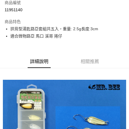
商品編號
信用卡分期付款
11951140
3 期 0 利率 每期
NT$50
21家銀行
商品特色
合作金庫商業銀行
第一商業銀行
超商取貨付款
拱背型湯匙路亞套組共五入，重量: 2.5g長度:3cm
華南商業銀行
彰化商業銀行
適合微物路亞 馬口 溪哥 捲仔
Apple Pay
上海商業儲蓄銀行
台北富邦商業銀行
國泰世華商業銀行
兆豐國際商業銀行
街口支付
臺灣中小企業銀行
台中商業銀行
匯豐（台灣）商業銀行
華泰商業銀行
悠遊付
聯邦商業銀行
遠東國際商業銀行
詳細說明
相關推薦
元大商業銀行
永豐商業銀行
大哥付你分期
玉山商業銀行
星展（台灣）商業銀行
相關說明
台新國際商業銀行
中國信託商業銀行
【大哥付你分期使用說明】
台灣樂天信用卡公司
AFTEE先享後付
1.本服務由台灣大哥大提供，台灣大哥大用戶可立即使用無須另外申請。
2.付款方式選擇「大哥付你分期」，訂單成立後會自動跳轉到大哥付的交易
相關說明
流程，驗證手機門號後，選擇欲分期的期數、繳款截止日，確認付款後即完
【關於「AFTEE先享後付」】
成交易。
ATM付款
AFTEE先享後付是「在收到商品之後才付款」的支付方式。 讓您購物簡單
3.實際核准額度、可分期數及費用金額請依後續交易確認頁面所載為準。
便利好安心！
4.訂單成立30分鐘內，如未前往確認交易或遇審核未通過，訂單將自動取
貨到付款
１．簡單：不需註冊會員、不需綁卡、不需儲值。
消。如遇「轉專審核」未通過狀況，表示未達大哥付你分期系統評分，恕無
２．便利：只要手機號碼，簡訊認證，即可結帳。
法說明評估內容。
３．安心：先確認商品／服務後，再付款。